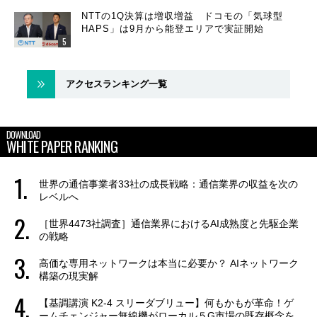
NTTの1Q決算は増収増益 ドコモの「気球型
HAPS」は9月から能登エリアで実証開始
アクセスランキング一覧
DOWNLOAD
WHITE PAPER RANKING
世界の通信事業者33社の成長戦略：通信業界の収益を次の
レベルへ
［世界4473社調査］通信業界におけるAI成熟度と先駆企業
の戦略
高価な専用ネットワークは本当に必要か？ AIネットワーク
構築の現実解
【基調講演 K2-4 スリーダブリュー】何もかもが革命！ゲ
ームチェンジャー無線機がローカル５G市場の既存概念を