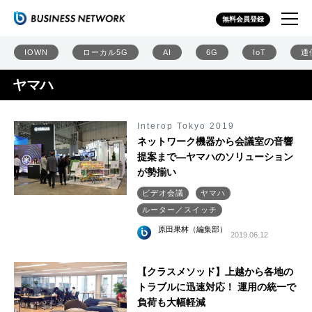
無料会員登録
IOWN
ローカル5G
AI
6G
IoT
通
ヤマハ
Interop Tokyo 2019
ネットワーク機器から会議室の音響
提案まで―ヤマハのソリューション
が勢揃い
ビデオ会議
ヤマハ
ルーター／スイッチ
原田果林（編集部）
2019.06.12
【クラスメソッド】上越から各地の
トラブルに迅速対応！ 運用の統一で
負荷も大幅軽減