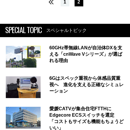
1
2
SPECIAL TOPIC
スペシャルトピック
60GHz帯無線LANが自治体DXを支
える「cnWave Vシリーズ」が選ば
れる理由
6Gはスペック重視から体感品質重
視へ 進化を支える正確なシミュレ
ーション
愛媛CATVが集合住宅FTTHに
Edgecore ECSスイッチを選定
「コストもサイズも機能もちょうど
いい」