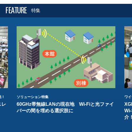
FEATURE
特集
結！
ソリューション特集
ワイ
スレ
60GHz帯無線LANの現在地 Wi-Fiと光ファイ
XG
バーの間を埋める選択肢に
W
介