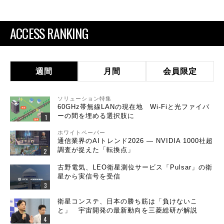
ACCESS RANKING
週間
月間
会員限定
ソリューション特集
60GHz帯無線LANの現在地 Wi-Fiと光ファイバ
ーの間を埋める選択肢に
ホワイトペーパー
通信業界のAIトレンド2026 ― NVIDIA 1000社超
調査が捉えた「転換点」
古野電気、LEO衛星測位サービス「Pulsar」の衛
星から実信号を受信
衛星コンステ、日本の勝ち筋は「負けないこ
と」 宇宙開発の最新動向を三菱総研が解説