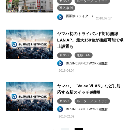
ヤマハ
ルーター／スイッチ
導入事例
百瀬崇（ライター）
2018.07.17
ヤマハ初のトライバンド対応無線
LAN AP、最大150台が接続可能で卓
上設置も
ヤマハ
無線LAN
BUSINESS NETWORK編集部
2018.04.04
ヤマハ、「Voice VLAN」などに対
応する新スイッチ6機種
ヤマハ
ルーター／スイッチ
BUSINESS NETWORK編集部
2018.02.09