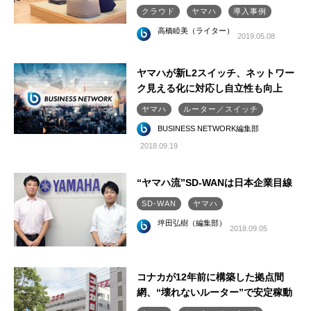
クラウド
ヤマハ
導入事例
高橋睦美（ライター）
2019.05.08
ヤマハが新L2スイッチ、ネットワー
ク見える化に対応し自立性も向上
ヤマハ
ルーター／スイッチ
BUSINESS NETWORK編集部
2018.09.19
“ヤマハ流”SD-WANは日本企業目線
SD-WAN
ヤマハ
坪田弘樹（編集部）
2018.09.05
コナカが12年前に構築した拠点間
網、“壊れないルーター”で安定稼動