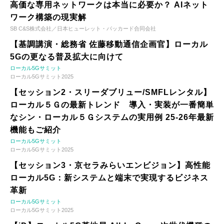
高価な専用ネットワークは本当に必要か？ AIネット
ワーク構築の現実解
SB C&S株式会社／日本ヒューレット・パッカード合同会社
【基調講演・総務省 佐藤移動通信企画官】ローカル
5Gの更なる普及拡大に向けて
ローカル5Gサミット
ローカル5Gサミット2025
【セッション2・スリーダブリュー/SMFLレンタル】
ローカル５Ｇの最新トレンド 導入・実装が一番簡単
なシン・ローカル５Ｇシステムの実用例 25-26年最新
機能もご紹介
ローカル5Gサミット
ローカル5Gサミット2025
【セッション3・京セラみらいエンビジョン】高性能
ローカル5G：新システムと端末で実現するビジネス
革新
ローカル5Gサミット
ローカル5Gサミット2025