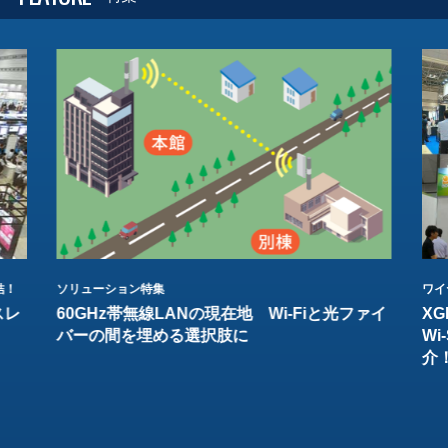
結！
ソリューション特集
ワイ
スレ
60GHz帯無線LANの現在地 Wi-Fiと光ファイ
XG
バーの間を埋める選択肢に
W
介