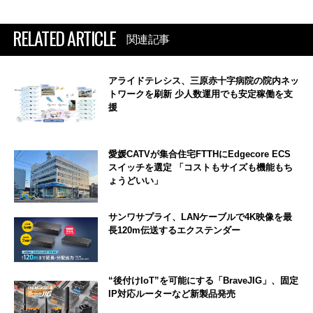
RELATED ARTICLE
関連記事
アライドテレシス、三原赤十字病院の院内ネッ
トワークを刷新 少人数運用でも安定稼働を支
援
愛媛CATVが集合住宅FTTHにEdgecore ECS
スイッチを選定 「コストもサイズも機能もち
ょうどいい」
サンワサプライ、LANケーブルで4K映像を最
長120m伝送するエクステンダー
“後付けIoT”を可能にする「BraveJIG」、固定
IP対応ルーターなど新製品発売