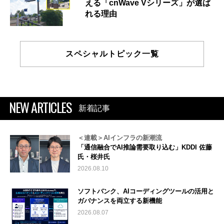
える「cnWave Vシリーズ」が選ば
れる理由
スペシャルトピック一覧
NEW ARTICLES
新着記事
＜連載＞AIインフラの新潮流
「通信融合でAI推論需要取り込む」KDDI 佐藤
氏・桜井氏
2026.08.10
ソフトバンク、AIコーディングツールの活用と
ガバナンスを両立する新機能
2026.08.07