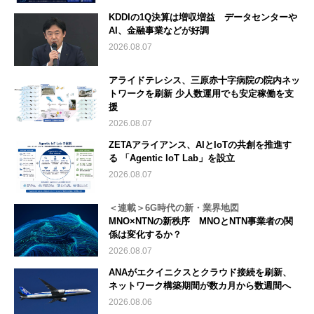
KDDIの1Q決算は増収増益 データセンターや
AI、金融事業などが好調
2026.08.07
アライドテレシス、三原赤十字病院の院内ネッ
トワークを刷新 少人数運用でも安定稼働を支
援
2026.08.07
ZETAアライアンス、AIとIoTの共創を推進す
る 「Agentic IoT Lab」を設立
2026.08.07
＜連載＞6G時代の新・業界地図
MNO×NTNの新秩序 MNOとNTN事業者の関
係は変化するか？
2026.08.07
ANAがエクイニクスとクラウド接続を刷新、
ネットワーク構築期間が数カ月から数週間へ
2026.08.06