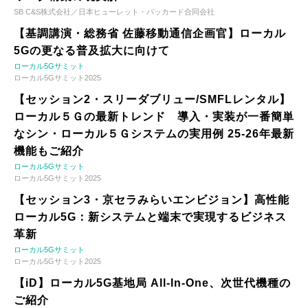
SB C&S株式会社／日本ヒューレット・パッカード合同会社
【基調講演・総務省 佐藤移動通信企画官】ローカル
5Gの更なる普及拡大に向けて
ローカル5Gサミット
ローカル5Gサミット2025
【セッション2・スリーダブリュー/SMFLレンタル】
ローカル５Ｇの最新トレンド 導入・実装が一番簡単
なシン・ローカル５Ｇシステムの実用例 25-26年最新
機能もご紹介
ローカル5Gサミット
ローカル5Gサミット2025
【セッション3・京セラみらいエンビジョン】高性能
ローカル5G：新システムと端末で実現するビジネス
革新
ローカル5Gサミット
ローカル5Gサミット2025
【iD】ローカル5G基地局 All-In-One、次世代機種の
ご紹介