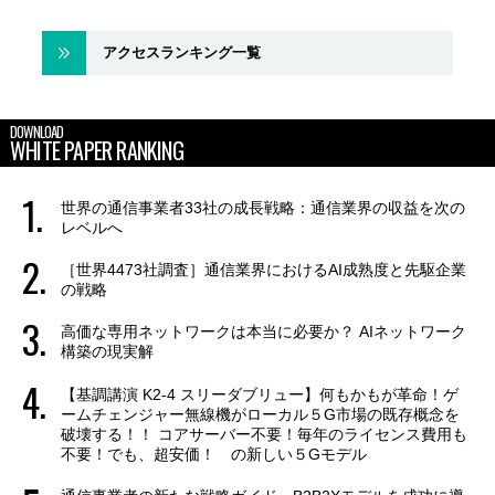
アクセスランキング一覧
DOWNLOAD
WHITE PAPER RANKING
世界の通信事業者33社の成長戦略：通信業界の収益を次の
レベルへ
［世界4473社調査］通信業界におけるAI成熟度と先駆企業
の戦略
高価な専用ネットワークは本当に必要か？ AIネットワーク
構築の現実解
【基調講演 K2-4 スリーダブリュー】何もかもが革命！ゲ
ームチェンジャー無線機がローカル５G市場の既存概念を
破壊する！！ コアサーバー不要！毎年のライセンス費用も
不要！でも、超安価！ の新しい５Gモデル