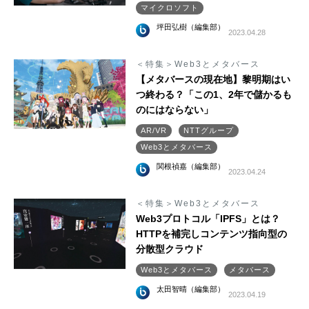
マイクロソフト
坪田弘樹（編集部）
2023.04.28
＜特集＞Web3とメタバース
【メタバースの現在地】黎明期はい
つ終わる？「この1、2年で儲かるも
のにはならない」
AR/VR
NTTグループ
Web3とメタバース
関根禎嘉（編集部）
2023.04.24
＜特集＞Web3とメタバース
Web3プロトコル「IPFS」とは？
HTTPを補完しコンテンツ指向型の
分散型クラウド
Web3とメタバース
メタバース
太田智晴（編集部）
2023.04.19