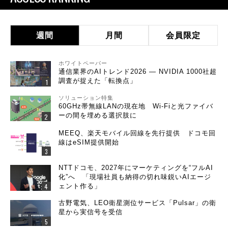
週間
月間
会員限定
ホワイトペーパー
通信業界のAIトレンド2026 ― NVIDIA 1000社超
調査が捉えた「転換点」
ソリューション特集
60GHz帯無線LANの現在地 Wi-Fiと光ファイバ
ーの間を埋める選択肢に
MEEQ、楽天モバイル回線を先行提供 ドコモ回
線はeSIM提供開始
NTTドコモ、2027年にマーケティングを“フルAI
化”へ 「現場社員も納得の切れ味鋭いAIエージ
ェント作る」
古野電気、LEO衛星測位サービス「Pulsar」の衛
星から実信号を受信