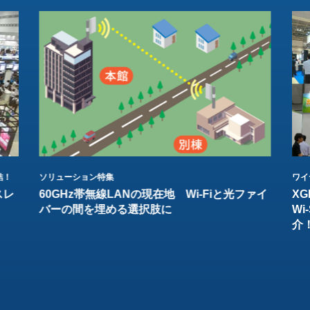
結！
ソリューション特集
ワイ
スレ
60GHz帯無線LANの現在地 Wi-Fiと光ファイ
XG
バーの間を埋める選択肢に
W
介