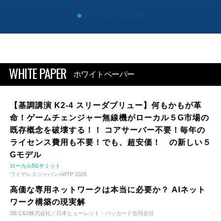
WHITE PAPER
ホワイトペーパー
【基調講演 K2-4 スリーダブリュー】何もかもが革
命！ゲームチェンジャー無線機がローカル５G市場の
既存概念を破壊する！！ コアサーバー不要！毎年の
ライセンス費用も不要！でも、超安価！ の新しい５
Gモデル
ローカル5Gサミット
ワイヤレスジャパン×WTP 2026
高価な専用ネットワークは本当に必要か？ AIネット
ワーク構築の現実解
SB C&S株式会社／日本ヒューレット・パッカード合同会社