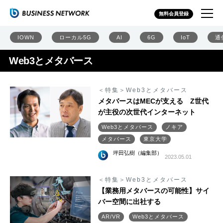
無料会員登録
IOWN
ローカル5G
AI
6G
IoT
通
Web3とメタバース
＜特集＞Web3とメタバース
メタバースはMECが支える Z世代
が主役の次世代インターネット
Web3とメタバース
ノキア
メタバース
東京大学
坪田弘樹（編集部）
2023.05.01
＜特集＞Web3とメタバース
【業務用メタバースの可能性】サイ
バー空間に出社する
AR/VR
Web3とメタバース