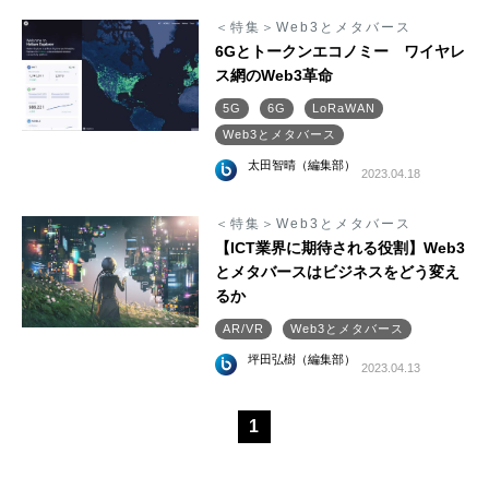
＜特集＞Web3とメタバース
6Gとトークンエコノミー ワイヤレ
ス網のWeb3革命
5G
6G
LoRaWAN
Web3とメタバース
太田智晴（編集部）
2023.04.18
＜特集＞Web3とメタバース
【ICT業界に期待される役割】Web3
とメタバースはビジネスをどう変え
るか
AR/VR
Web3とメタバース
坪田弘樹（編集部）
2023.04.13
1