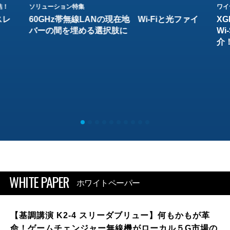
結！
ソリューション特集
ワイ
スレ
60GHz帯無線LANの現在地 Wi-Fiと光ファイ
XG
バーの間を埋める選択肢に
W
介
WHITE PAPER
ホワイトペーパー
【基調講演 K2-4 スリーダブリュー】何もかもが革
命！ゲームチェンジャー無線機がローカル５G市場の