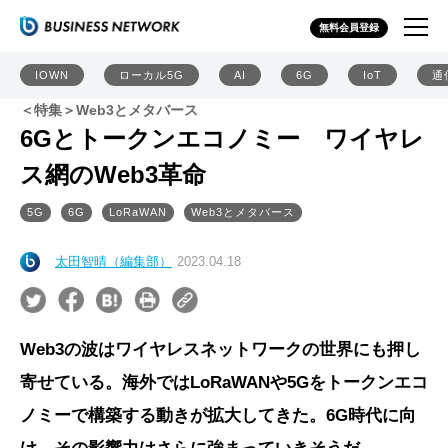
無料会員登録
IOWN
ローカル5G
AI
6G
IoT
通
＜特集＞Web3とメタバース
6Gとトークンエコノミー ワイヤレ
ス網のWeb3革命
5G
6G
LoRaWAN
Web3とメタバース
太田智晴（編集部）
2023.04.18
Web3の波はワイヤレスネットワークの世界にも押し
寄せている。海外ではLoRaWANや5Gをトークンエコ
ノミーで構築する動きが拡大してきた。6G時代に向