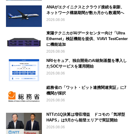
ANAがエクイニクスとクラウド接続を刷新、
ネットワーク構築期間が数カ月から数週間へ
2026.08.06
東陽テクニカがAIデータセンター向け「Ultra
Ethernet」検証機能を提供、VIAVI TestCenter
に機能追加
2026.08.06
NRIセキュア、独自開発のAI統制基盤を導入し
たSOCサービスを運用開始
2026.08.06
総務省の「ワット・ビット連携関連実証」に7
機関が採択
2026.08.06
NTTの1Q決算は増収増益 ドコモの「気球型
HAPS」は9月から能登エリアで実証開始
2026.08.06