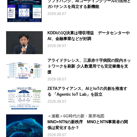
ソフトバンク、AIコーディングツールの活用と
ガバナンスを両立する新機能
2026.08.07
KDDIの1Q決算は増収増益 データセンターや
AI、金融事業などが好調
2026.08.07
アライドテレシス、三原赤十字病院の院内ネッ
トワークを刷新 少人数運用でも安定稼働を支
援
2026.08.07
ZETAアライアンス、AIとIoTの共創を推進す
る 「Agentic IoT Lab」を設立
2026.08.07
＜連載＞6G時代の新・業界地図
MNO×NTNの新秩序 MNOとNTN事業者の関
係は変化するか？
2026.08.07