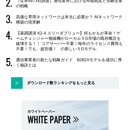
［世界4473社調査］通信業界におけるAI成熟度と先駆企業
の戦略
高価な専用ネットワークは本当に必要か？ AIネットワーク
構築の現実解
【基調講演 K2-4 スリーダブリュー】何もかもが革命！ゲ
ームチェンジャー無線機がローカル５G市場の既存概念を
破壊する！！ コアサーバー不要！毎年のライセンス費用も
不要！でも、超安価！ の新しい５Gモデル
通信事業者の新たな戦略ガイド B2B2Xモデルを成功に導
く秘訣とは
ダウンロード数ランキングをもっと見る