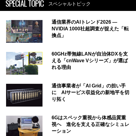
SPECIAL TOPIC
スペシャルトピック
通信業界のAIトレンド2026 ―
NVIDIA 1000社超調査が捉えた「転
換点」
60GHz帯無線LANが自治体DXを支
える「cnWave Vシリーズ」が選ば
れる理由
通信事業者が「AI Grid」の担い手
に AIサービス収益化の新地平を切
り拓く
6Gはスペック重視から体感品質重
視へ 進化を支える正確なシミュレ
ーション