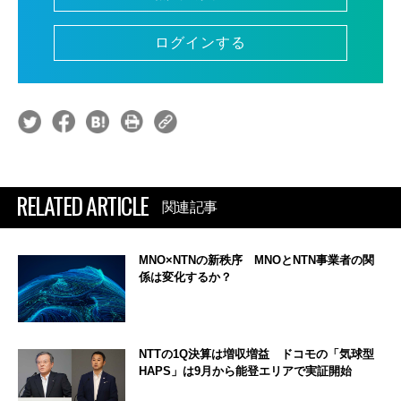
ログインする
RELATED ARTICLE
関連記事
MNO×NTNの新秩序 MNOとNTN事業者の関
係は変化するか？
NTTの1Q決算は増収増益 ドコモの「気球型
HAPS」は9月から能登エリアで実証開始