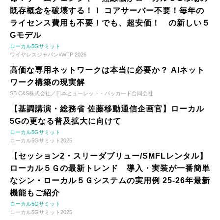
既存概念を破壊する！！ コアサーバー不要！毎年の
ライセンス費用も不要！でも、超安価！ の新しい５
Gモデル
ローカル5Gサミット
ワイヤレスジャパン×WTP 2026
高価な専用ネットワークは本当に必要か？ AIネット
ワーク構築の現実解
SB C&S株式会社／日本ヒューレット・パッカード合同会社
【基調講演・総務省 佐藤移動通信企画官】ローカル
5Gの更なる普及拡大に向けて
ローカル5Gサミット
ローカル5Gサミット2025
【セッション2・スリーダブリュー/SMFLレンタル】
ローカル５Ｇの最新トレンド 導入・実装が一番簡単
なシン・ローカル５Ｇシステムの実用例 25-26年最新
機能もご紹介
ローカル5Gサミット
ローカル5Gサミット2025