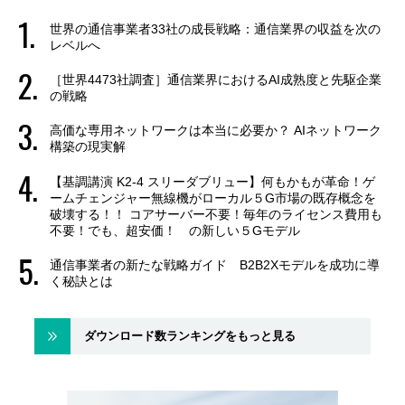
世界の通信事業者33社の成長戦略：通信業界の収益を次の
レベルへ
［世界4473社調査］通信業界におけるAI成熟度と先駆企業
の戦略
高価な専用ネットワークは本当に必要か？ AIネットワーク
構築の現実解
【基調講演 K2-4 スリーダブリュー】何もかもが革命！ゲ
ームチェンジャー無線機がローカル５G市場の既存概念を
破壊する！！ コアサーバー不要！毎年のライセンス費用も
不要！でも、超安価！ の新しい５Gモデル
通信事業者の新たな戦略ガイド B2B2Xモデルを成功に導
く秘訣とは
ダウンロード数ランキングをもっと見る