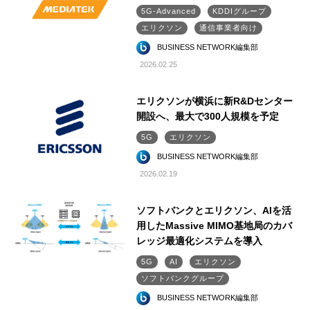
5G-Advanced
KDDIグループ
エリクソン
通信事業者向け
BUSINESS NETWORK編集部
2026.02.25
エリクソンが横浜に新R&Dセンター
開設へ、最大で300人規模を予定
5G
エリクソン
BUSINESS NETWORK編集部
2026.02.19
ソフトバンクとエリクソン、AIを活
用したMassive MIMO基地局のカバ
レッジ最適化システムを導入
5G
AI
エリクソン
ソフトバンクグループ
BUSINESS NETWORK編集部