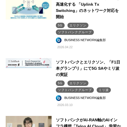
高速化する 「Uplink Tx
Switching」のネットワーク対応を
開始
5G
エリクソン
ソフトバンクグループ
BUSINESS NETWORK編集部
2026.04.22
ソフトバンクとエリクソン、「F1日
本グランプリ」にて5G SAやミリ波
の実証
5G
エリクソン
ソフトバンクグループ
ミリ波
BUSINESS NETWORK編集部
2026.03.10
ソフトバンクがAI-RAN軸のAIイン
フラ構想「Telco AI Cloud」 学習か