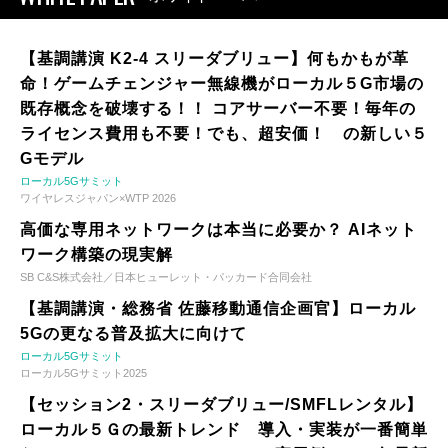
【基調講演 K2-4 スリーダブリュー】何もかもが革
命！ゲームチェンジャー無線機がローカル５G市場の
既存概念を破壊する！！ コアサーバー不要！毎年の
ライセンス費用も不要！でも、超安価！ の新しい５
Gモデル
ローカル5Gサミット
ワイヤレスジャパン×WTP 2026
高価な専用ネットワークは本当に必要か？ AIネット
ワーク構築の現実解
SB C&S株式会社／日本ヒューレット・パッカード合同会社
【基調講演・総務省 佐藤移動通信企画官】ローカル
5Gの更なる普及拡大に向けて
ローカル5Gサミット
ローカル5Gサミット2025
【セッション2・スリーダブリュー/SMFLレンタル】
ローカル５Ｇの最新トレンド 導入・実装が一番簡単