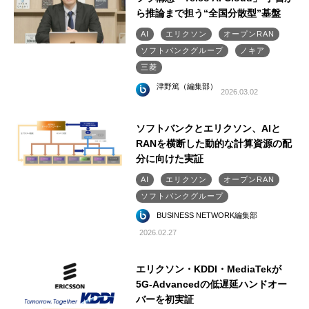
ら推論まで担う“全国分散型”基盤
AI
エリクソン
オープンRAN
ソフトバンクグループ
ノキア
三菱
津野篤（編集部）
2026.03.02
ソフトバンクとエリクソン、AIと
RANを横断した動的な計算資源の配
分に向けた実証
AI
エリクソン
オープンRAN
ソフトバンクグループ
BUSINESS NETWORK編集部
2026.02.27
エリクソン・KDDI・MediaTekが
5G-Advancedの低遅延ハンドオー
バーを初実証