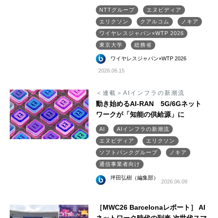
NTTグループ
エヌビディア
エリクソン
クアルコム
ノキア
ワイヤレスジャパン×WTP 2026
東京大学
総務省
ワイヤレスジャパン×WTP 2026
2026.06.15
＜連載＞AIインフラの新潮流
動き始めるAI-RAN 5G/6Gネット
ワークが「知能の供給源」に
AI
AIインフラの新潮流
エヌビディア
エリクソン
ソフトバンクグループ
ノキア
通信事業者向け
坪田弘樹（編集部）
2026.06.09
［MWC26 Barcelonaレポート］ AI