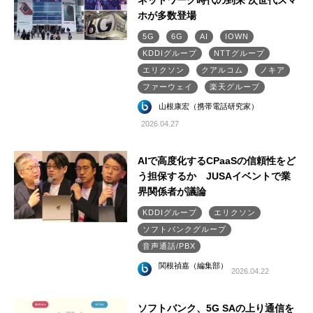
ネットワーク時代の到来 次世代スマ
ホが多数登場
5G
6G
AI
IOWN
KDDIグループ
NTTグループ
エリクソン
クアルコム
ノキア
ファーウェイ
楽天グループ
山根康宏（携帯電話研究家）
2026.04.27
AIで高度化するCPaaSの信頼性をど
う担保するか JUSAイベントで業
界関係者が議論
KDDIグループ
エリクソン
ソフトバンクグループ
音声通話/PBX
関根禎嘉（編集部）
2026.04.22
ソフトバンク、5G SAの上り通信を