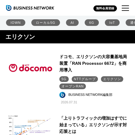
無料会員登録
IOWN
ローカル5G
AI
6G
IoT
通
エリクソン
ドコモ、エリクソンの大容量基地局
装置「RAN Processor 6672」を商
用導入
5G
NTTグループ
エリクソン
オープンRAN
BUSINESS NETWORK編集部
2026.07.31
「上りトラフィックの増加はすでに
始まっている」エリクソンが示す対
応策とは