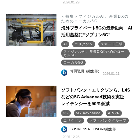
2026.01.29
＜特集＞フィジカルAI、産業DXの
ためのローカル5G
海外プライベート5Gの最新動向 AI
活用基盤に“ソブリン5G”
AI
エリクソン
スマート工場
フィジカルAI、産業DXのためのロー
カル5G
ローカル5G
坪田弘樹（編集部）
2026.01.21
ソフトバンク・エリクソンら、L4S
などの5G Advanced技術を実証
レイテンシーを90％低減
5G
5G-Advanced
AR/VR
エリクソン
ソフトバンクグループ
BUSINESS NETWORK編集部
2025.12.23