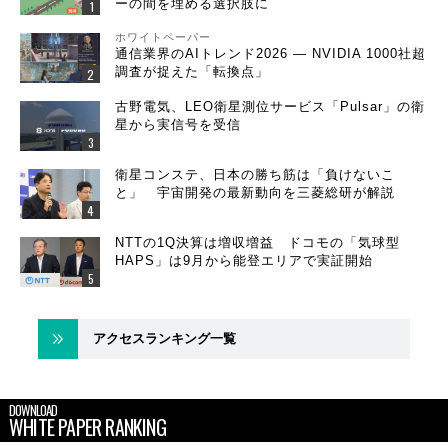
ーの間を埋める選択肢に
ホワイトペーパー
通信業界のAIトレンド2026 ― NVIDIA 1000社超
調査が捉えた「転換点」
古野電気、LEO衛星測位サービス「Pulsar」の衛
星から実信号を受信
衛星コンステ、日本の勝ち筋は「負けないこ
と」 宇宙開発の最新動向を三菱総研が解説
NTTの1Q決算は増収増益 ドコモの「気球型
HAPS」は9月から能登エリアで実証開始
アクセスランキング一覧
DOWNLOAD
WHITE PAPER RANKING