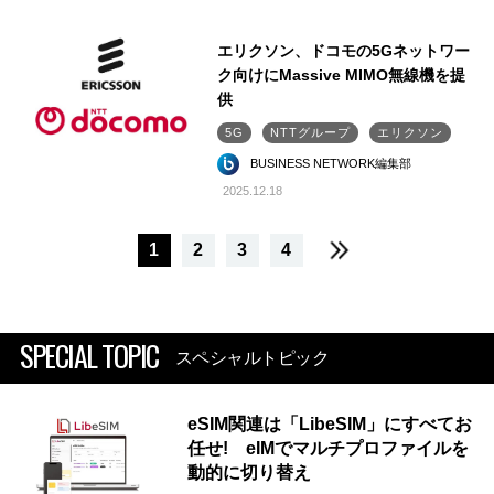
エリクソン、ドコモの5Gネットワー
ク向けにMassive MIMO無線機を提
供
5G
NTTグループ
エリクソン
BUSINESS NETWORK編集部
2025.12.18
1
2
3
4
SPECIAL TOPIC
スペシャルトピック
eSIM関連は「LibeSIM」にすべてお
任せ! eIMでマルチプロファイルを
動的に切り替え