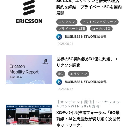
SB C&S、エリクソンと販売代理店
契約を締結 プライベート5Gを国内
展開
エリクソン
ソフトバンクグループ
プライベートLTE
ローカル5G
BUSINESS NETWORK編集部
2026.06.24
世界の5G契約数が31億に到達、エ
リクソン調査
5G
エリクソン
BUSINESS NETWORK編集部
2026.06.17
【オンデマンド配信】ワイヤレスジ
ャパン×WTP 2026講演
XGモバイル推進フォーラム「6G最
前線：AIと周波数が切り拓く次世代
ネットワーク」