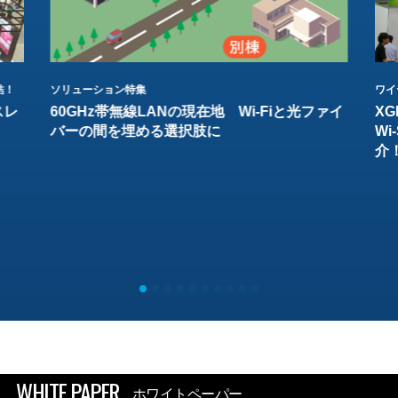
結！
ソリューション特集
ワイ
スレ
60GHz帯無線LANの現在地 Wi-Fiと光ファイ
XG
バーの間を埋める選択肢に
W
介
WHITE PAPER
ホワイトペーパー