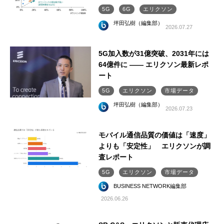
5G
6G
エリクソン
坪田弘樹（編集部）
2026.07.27
5G加入数が31億突破、2031年には
64億件に ―― エリクソン最新レポ
ート
5G
エリクソン
市場データ
坪田弘樹（編集部）
2026.07.23
モバイル通信品質の価値は「速度」
よりも「安定性」 エリクソンが調
査レポート
5G
エリクソン
市場データ
BUSINESS NETWORK編集部
2026.06.26