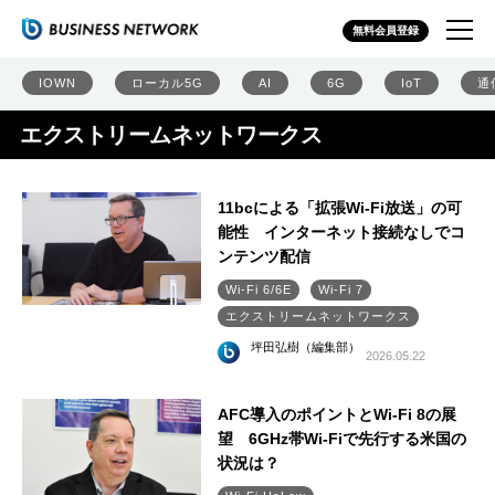
無料会員登録
IOWN
ローカル5G
AI
6G
IoT
通
エクストリームネットワークス
11bcによる「拡張Wi-Fi放送」の可
能性 インターネット接続なしでコ
ンテンツ配信
Wi-Fi 6/6E
Wi-Fi 7
エクストリームネットワークス
坪田弘樹（編集部）
2026.05.22
AFC導入のポイントとWi-Fi 8の展
望 6GHz帯Wi-Fiで先行する米国の
状況は？