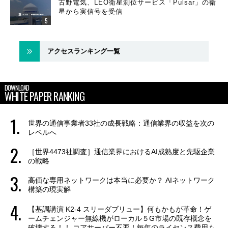
古野電気、LEO衛星測位サービス「Pulsar」の衛
星から実信号を受信
アクセスランキング一覧
DOWNLOAD
WHITE PAPER RANKING
世界の通信事業者33社の成長戦略：通信業界の収益を次の
レベルへ
［世界4473社調査］通信業界におけるAI成熟度と先駆企業
の戦略
高価な専用ネットワークは本当に必要か？ AIネットワーク
構築の現実解
【基調講演 K2-4 スリーダブリュー】何もかもが革命！ゲ
ームチェンジャー無線機がローカル５G市場の既存概念を
破壊する！！ コアサーバー不要！毎年のライセンス費用も