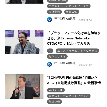
Wi-Fi HaLow
エクストリームネットワークス
海外動向
無線LAN
坪田弘樹（編集部）
2025.11.04
「プラットフォーム化はAIを加速さ
せる」米Extreme Networks
CTO/CPO ナビル・ブカリ氏
AI
エクストリームネットワークス
セキュリティ
坪田弘樹（編集部）
2025.03.07
“6GHz帯Wi-Fiの先進国”で聞いた
AFC（自動周波数調整）の最新事情
Wi-Fi 6/6E
エクストリームネットワークス
無線LAN