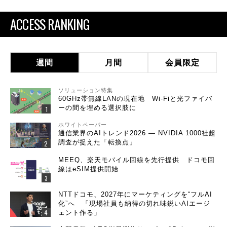
ACCESS RANKING
週間
月間
会員限定
ソリューション特集
60GHz帯無線LANの現在地 Wi-Fiと光ファイバ
ーの間を埋める選択肢に
ホワイトペーパー
通信業界のAIトレンド2026 ― NVIDIA 1000社超
調査が捉えた「転換点」
MEEQ、楽天モバイル回線を先行提供 ドコモ回
線はeSIM提供開始
NTTドコモ、2027年にマーケティングを“フルAI
化”へ 「現場社員も納得の切れ味鋭いAIエージ
ェント作る」