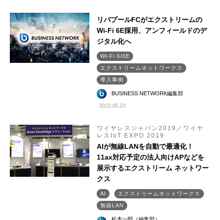
リバプールFCがエクストリームの
Wi-Fi 6E採用、アンフィールドのデ
ジタル化へ
Wi-Fi 6/6E
エクストリームネットワークス
導入事例
BUSINESS NETWORK編集部
2022.05.23
ワイヤレスジャパン2019／ワイヤ
レスIoT EXPO 2019
AIが無線LANを自動で最適化！
11ax対応予定の法人向けAPなどを
展示するエクストリーム ネットワー
クス
AI
エクストリームネットワークス
無線LAN
松本一郎（編集部）