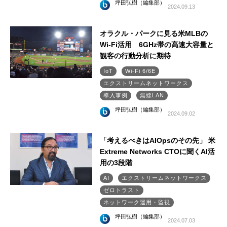
坪田弘樹（編集部）
2024.09.13
オラクル・パークに見る米MLBの
Wi-Fi活用 6GHz帯の高速大容量と
観客の行動分析に期待
IoT
Wi-Fi 6/6E
エクストリームネットワークス
導入事例
無線LAN
坪田弘樹（編集部）
2024.09.02
「考えるべきはAIOpsのその先」 米
Extreme Networks CTOに聞くAI活
用の3段階
AI
エクストリームネットワークス
ゼロトラスト
ネットワーク運用・監視
坪田弘樹（編集部）
2024.07.03