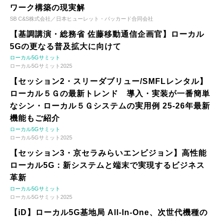
ワーク構築の現実解
SB C&S株式会社／日本ヒューレット・パッカード合同会社
【基調講演・総務省 佐藤移動通信企画官】ローカル
5Gの更なる普及拡大に向けて
ローカル5Gサミット
ローカル5Gサミット2025
【セッション2・スリーダブリュー/SMFLレンタル】
ローカル５Ｇの最新トレンド 導入・実装が一番簡単
なシン・ローカル５Ｇシステムの実用例 25-26年最新
機能もご紹介
ローカル5Gサミット
ローカル5Gサミット2025
【セッション3・京セラみらいエンビジョン】高性能
ローカル5G：新システムと端末で実現するビジネス
革新
ローカル5Gサミット
ローカル5Gサミット2025
【iD】ローカル5G基地局 All-In-One、次世代機種の