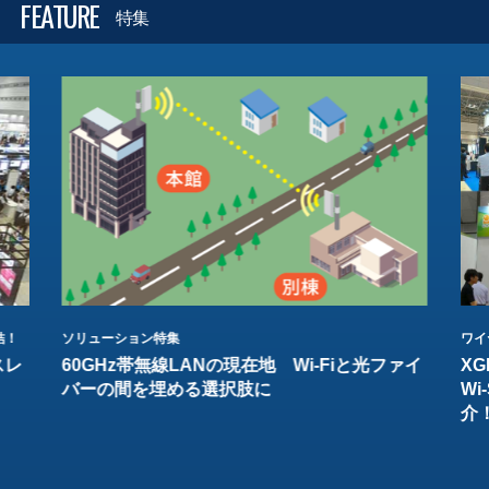
FEATURE
特集
結！
ソリューション特集
ワイ
スレ
60GHz帯無線LANの現在地 Wi-Fiと光ファイ
XG
バーの間を埋める選択肢に
W
介