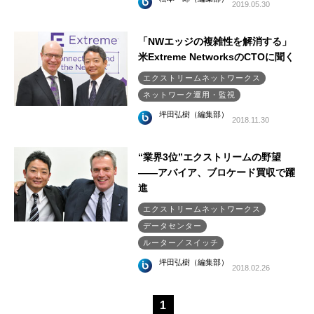
2019.05.30
「NWエッジの複雑性を解消する」
米Extreme NetworksのCTOに聞く
エクストリームネットワークス
ネットワーク運用・監視
坪田弘樹（編集部）
2018.11.30
“業界3位”エクストリームの野望
――アバイア、ブロケード買収で躍
進
エクストリームネットワークス
データセンター
ルーター／スイッチ
坪田弘樹（編集部）
2018.02.26
1