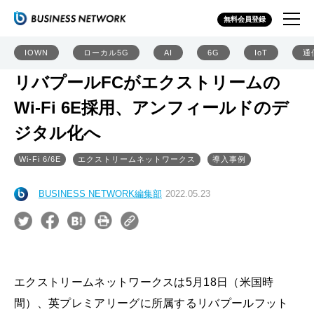
無料会員登録
IOWN
ローカル5G
AI
6G
IoT
通
リバプールFCがエクストリームの
Wi-Fi 6E採用、アンフィールドのデ
ジタル化へ
Wi-Fi 6/6E
エクストリームネットワークス
導入事例
BUSINESS NETWORK編集部
2022.05.23
エクストリームネットワークスは5月18日（米国時
間）、英プレミアリーグに所属するリバプールフット