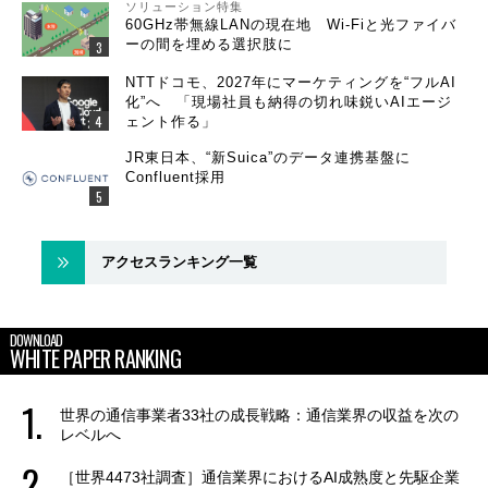
ソリューション特集
60GHz帯無線LANの現在地 Wi-Fiと光ファイバ
ーの間を埋める選択肢に
NTTドコモ、2027年にマーケティングを“フルAI
化”へ 「現場社員も納得の切れ味鋭いAIエージ
ェント作る」
JR東日本、“新Suica”のデータ連携基盤に
Confluent採用
アクセスランキング一覧
DOWNLOAD
WHITE PAPER RANKING
世界の通信事業者33社の成長戦略：通信業界の収益を次の
レベルへ
［世界4473社調査］通信業界におけるAI成熟度と先駆企業