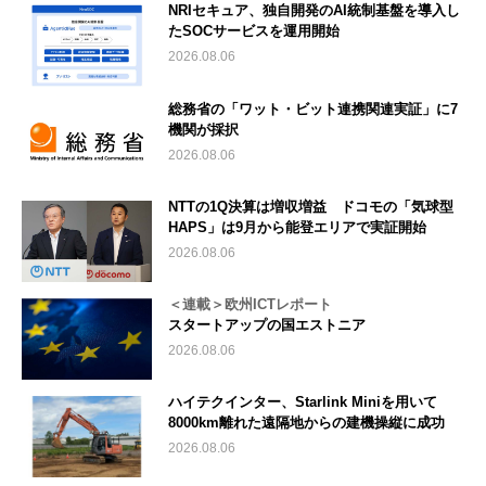
NRIセキュア、独自開発のAI統制基盤を導入し
たSOCサービスを運用開始
2026.08.06
総務省の「ワット・ビット連携関連実証」に7
機関が採択
2026.08.06
NTTの1Q決算は増収増益 ドコモの「気球型
HAPS」は9月から能登エリアで実証開始
2026.08.06
＜連載＞欧州ICTレポート
スタートアップの国エストニア
2026.08.06
ハイテクインター、Starlink Miniを用いて
8000km離れた遠隔地からの建機操縦に成功
2026.08.06