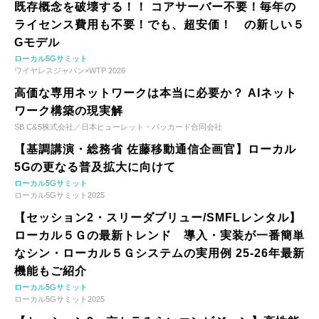
既存概念を破壊する！！ コアサーバー不要！毎年の
ライセンス費用も不要！でも、超安価！ の新しい５
Gモデル
ローカル5Gサミット
ワイヤレスジャパン×WTP 2026
高価な専用ネットワークは本当に必要か？ AIネット
ワーク構築の現実解
SB C&S株式会社／日本ヒューレット・パッカード合同会社
【基調講演・総務省 佐藤移動通信企画官】ローカル
5Gの更なる普及拡大に向けて
ローカル5Gサミット
ローカル5Gサミット2025
【セッション2・スリーダブリュー/SMFLレンタル】
ローカル５Ｇの最新トレンド 導入・実装が一番簡単
なシン・ローカル５Ｇシステムの実用例 25-26年最新
機能もご紹介
ローカル5Gサミット
ローカル5Gサミット2025