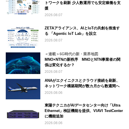
トワークを刷新 少人数運用でも安定稼働を支
援
2026.08.07
ZETAアライアンス、AIとIoTの共創を推進す
る 「Agentic IoT Lab」を設立
2026.08.07
＜連載＞6G時代の新・業界地図
MNO×NTNの新秩序 MNOとNTN事業者の関
係は変化するか？
2026.08.07
ANAがエクイニクスとクラウド接続を刷新、
ネットワーク構築期間が数カ月から数週間へ
2026.08.06
東陽テクニカがAIデータセンター向け「Ultra
Ethernet」検証機能を提供、VIAVI TestCenter
に機能追加
2026.08.06