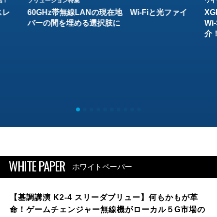
結！
ソリューション特集
ワイ
スレ
60GHz帯無線LANの現在地 Wi-Fiと光ファイ
XG
バーの間を埋める選択肢に
W
介
WHITE PAPER
ホワイトペーパー
【基調講演 K2-4 スリーダブリュー】何もかもが革
命！ゲームチェンジャー無線機がローカル５G市場の