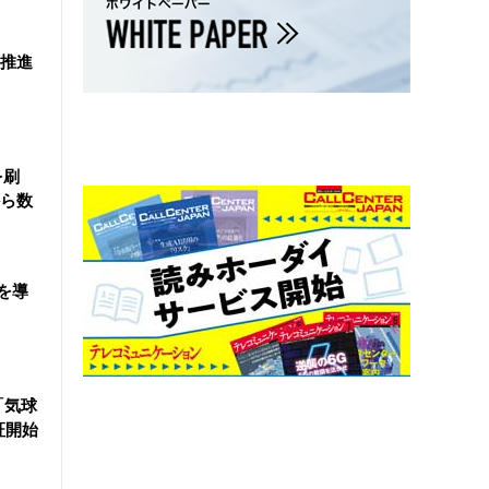
を推進
を刷
ら数
を導
「気球
証開始