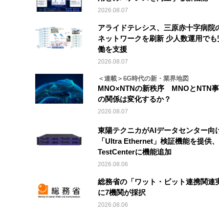
2026.08.07
アライドテレシス、三原赤十字病院
ネットワークを刷新 少人数運用でも
働を支援
2026.08.07
＜連載＞6G時代の新・業界地図
MNO×NTNの新秩序 MNOとNTN
の関係は変化するか？
2026.08.07
東陽テクニカがAIデータセンター向
「Ultra Ethernet」検証機能を提供、V
TestCenterに機能追加
2026.08.06
総務省の「ワット・ビット連携関連
に7機関が採択
2026.08.06