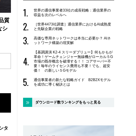
世界の通信事業者33社の成長戦略：通信業界の
収益を次のレベルへ
品質
［世界4473社調査］通信業界におけるAI成熟度
なシ
と先駆企業の戦略
高価な専用ネットワークは本当に必要か？ AIネ
ットワーク構築の現実解
【基調講演 K2-4 スリーダブリュー】何もかもが
革命！ゲームチェンジャー無線機がローカル５G
市場の既存概念を破壊する！！ コアサーバー不
要！毎年のライセンス費用も不要！でも、超安
価！ の新しい５Gモデル
通信事業者の新たな戦略ガイド B2B2Xモデル
を成功に導く秘訣とは
ダウンロード数ランキングをもっと見る
ンタ