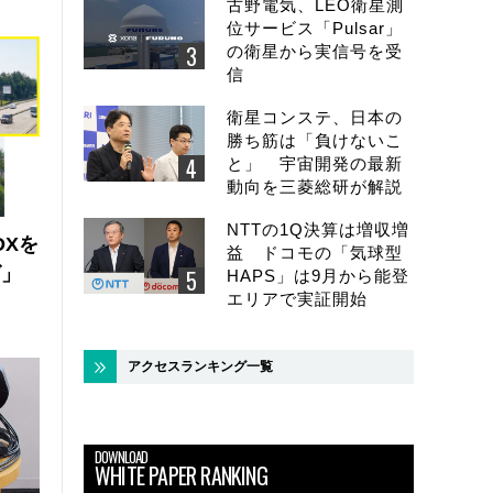
古野電気、LEO衛星測
位サービス「Pulsar」
の衛星から実信号を受
信
衛星コンステ、日本の
勝ち筋は「負けないこ
と」 宇宙開発の最新
動向を三菱総研が解説
NTTの1Q決算は増収増
DXを
益 ドコモの「気球型
ズ」
HAPS」は9月から能登
エリアで実証開始
アクセスランキング一覧
DOWNLOAD
WHITE PAPER RANKING