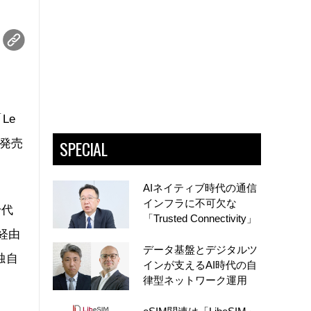
Le
SPECIAL
が発売
AIネイティブ時代の通信
インフラに不可欠な
千代
「Trusted Connectivity」
経由
データ基盤とデジタルツ
独自
インが支えるAI時代の自
律型ネットワーク運用