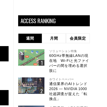
ACCESS RANKING
週間
月間
会員限定
ソリューション特集
60GHz帯無線LANの現
在地 Wi-Fiと光ファイ
バーの間を埋める選択
肢に
ホワイトペーパー
通信業界のAIトレンド
2026 ― NVIDIA 1000
社超調査が捉えた「転
換点」