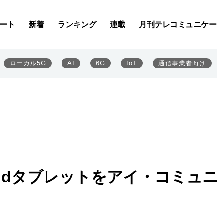
ート
新着
ランキング
連載
月刊テレコミュニケー
ローカル5G
AI
6G
IoT
通信事業者向け
oidタブレットをアイ・コミュ