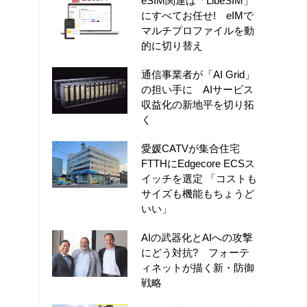
eSIM関連は「LibeSIM」
にすべてお任せ! eIMで
マルチプロファイルを動
的に切り替え
通信事業者が「AI Grid」
の担い手に AIサービス
収益化の新地平を切り拓
く
愛媛CATVが集合住宅
FTTHにEdgecore ECSス
イッチを選定 「コストも
サイズも機能もちょうど
いい」
AIの武器化とAIへの攻撃
にどう対抗? フォーテ
ィネットが描く新・防御
戦略