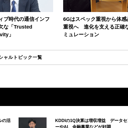
ティブ時代の通信インフ
6Gはスペック重視から体感
な「Trusted
重視へ 進化を支える正確
vity」
ミュレーション
シャルトピック一覧
ルの活
KDDIの1Q決算は増収増益 データセ
ーやAI、金融事業などが好調