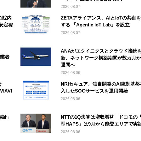
2026.08.07
の院内
ZETAアライアンス、AIとIoTの共創
安定稼
する 「Agentic IoT Lab」を設立
2026.08.07
ANAがエクイニクスとクラウド接続
事業者
新、ネットワーク構築期間が数カ月か
週間へ
2026.08.06
け
NRIセキュア、独自開発のAI統制基盤
IAVI
入したSOCサービスを運用開始
2026.08.06
実証」
NTTの1Q決算は増収増益 ドコモの
型HAPS」は9月から能登エリアで実
2026.08.06