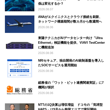
係は変化するか？
2026.08.07
ANAがエクイニクスとクラウド接続を刷新、
ネットワーク構築期間が数カ月から数週間へ
2026.08.06
東陽テクニカがAIデータセンター向け「Ultra
Ethernet」検証機能を提供、VIAVI TestCenter
に機能追加
2026.08.06
NRIセキュア、独自開発のAI統制基盤を導入し
たSOCサービスを運用開始
2026.08.06
総務省の「ワット・ビット連携関連実証」に7
機関が採択
2026.08.06
NTTの1Q決算は増収増益 ドコモの「気球型
HAPS」は9月から能登エリアで実証開始