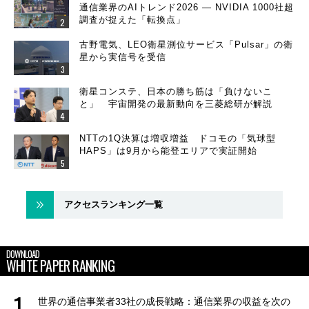
通信業界のAIトレンド2026 ― NVIDIA 1000社超
調査が捉えた「転換点」
古野電気、LEO衛星測位サービス「Pulsar」の衛
星から実信号を受信
衛星コンステ、日本の勝ち筋は「負けないこ
と」 宇宙開発の最新動向を三菱総研が解説
NTTの1Q決算は増収増益 ドコモの「気球型
HAPS」は9月から能登エリアで実証開始
アクセスランキング一覧
DOWNLOAD
WHITE PAPER RANKING
世界の通信事業者33社の成長戦略：通信業界の収益を次の