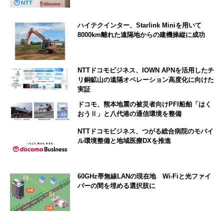
ハイテクインター、Starlink Miniを用いて
8000km離れた遠隔地からの建機操縦に成功
NTTドコモビジネス、IOWN APNを活用したチ
リ銅鉱山の遠隔オペレーション高度化に向けた
実証
ドコモ、熊本地震の被災者向けPFI船舶「はく
おうⅡ」と八代港の通信環境を整備
NTTドコモビジネス、つがる総合病院のモバイ
ル環境整備と地域医療DXを推進
60GHz帯無線LANの現在地 Wi-Fiと光ファイ
バーの間を埋める選択肢に