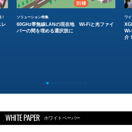
結！
ソリューション特集
ワイ
スレ
60GHz帯無線LANの現在地 Wi-Fiと光ファイ
XG
バーの間を埋める選択肢に
W
介
WHITE PAPER
ホワイトペーパー