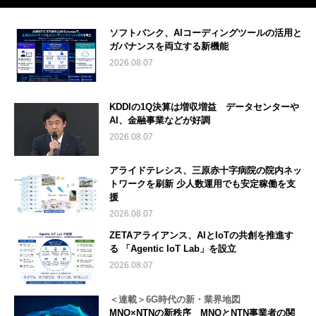
ソフトバンク、AIコーディングツールの活用と
ガバナンスを両立する新機能
2026.08.07
KDDIの1Q決算は増収増益 データセンターや
AI、金融事業などが好調
2026.08.07
アライドテレシス、三原赤十字病院の院内ネッ
トワークを刷新 少人数運用でも安定稼働を支
援
2026.08.07
ZETAアライアンス、AIとIoTの共創を推進す
る 「Agentic IoT Lab」を設立
2026.08.07
＜連載＞6G時代の新・業界地図
MNO×NTNの新秩序 MNOとNTN事業者の関