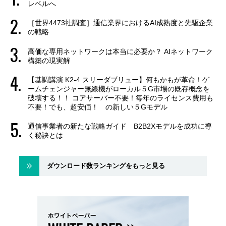
レベルへ
［世界4473社調査］通信業界におけるAI成熟度と先駆企業
の戦略
高価な専用ネットワークは本当に必要か？ AIネットワーク
構築の現実解
【基調講演 K2-4 スリーダブリュー】何もかもが革命！ゲ
ームチェンジャー無線機がローカル５G市場の既存概念を
破壊する！！ コアサーバー不要！毎年のライセンス費用も
不要！でも、超安価！ の新しい５Gモデル
通信事業者の新たな戦略ガイド B2B2Xモデルを成功に導
く秘訣とは
ダウンロード数ランキングをもっと見る