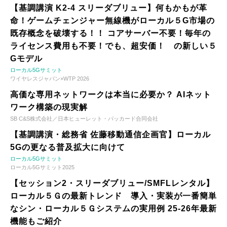
【基調講演 K2-4 スリーダブリュー】何もかもが革
命！ゲームチェンジャー無線機がローカル５G市場の
既存概念を破壊する！！ コアサーバー不要！毎年の
ライセンス費用も不要！でも、超安価！ の新しい５
Gモデル
ローカル5Gサミット
ワイヤレスジャパン×WTP 2026
高価な専用ネットワークは本当に必要か？ AIネット
ワーク構築の現実解
SB C&S株式会社／日本ヒューレット・パッカード合同会社
【基調講演・総務省 佐藤移動通信企画官】ローカル
5Gの更なる普及拡大に向けて
ローカル5Gサミット
ローカル5Gサミット2025
【セッション2・スリーダブリュー/SMFLレンタル】
ローカル５Ｇの最新トレンド 導入・実装が一番簡単
なシン・ローカル５Ｇシステムの実用例 25-26年最新
機能もご紹介