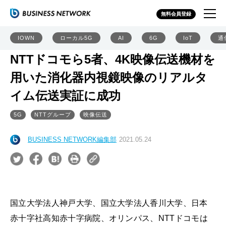
無料会員登録
IOWN
ローカル5G
AI
6G
IoT
通
NTTドコモら5者、4K映像伝送機材を
用いた消化器内視鏡映像のリアルタ
イム伝送実証に成功
5G
NTTグループ
映像伝送
BUSINESS NETWORK編集部
2021.05.24
国立大学法人神戸大学、国立大学法人香川大学、日本
赤十字社高知赤十字病院、オリンパス、NTTドコモは