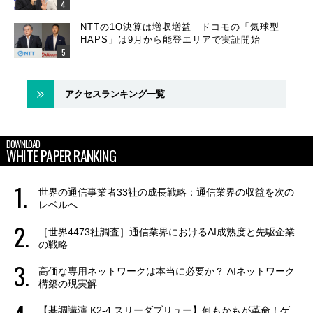
NTTの1Q決算は増収増益 ドコモの「気球型
HAPS」は9月から能登エリアで実証開始
アクセスランキング一覧
DOWNLOAD
WHITE PAPER RANKING
世界の通信事業者33社の成長戦略：通信業界の収益を次の
レベルへ
［世界4473社調査］通信業界におけるAI成熟度と先駆企業
の戦略
高価な専用ネットワークは本当に必要か？ AIネットワーク
構築の現実解
【基調講演 K2-4 スリーダブリュー】何もかもが革命！ゲ