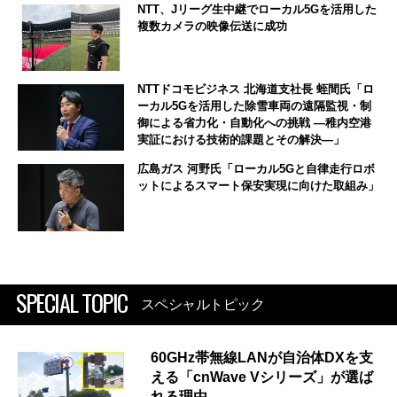
NTT、Jリーグ生中継でローカル5Gを活用した
複数カメラの映像伝送に成功
NTTドコモビジネス 北海道支社長 蛭間氏「ロ
ーカル5Gを活用した除雪車両の遠隔監視・制
御による省力化・自動化への挑戦 ―稚内空港
実証における技術的課題とその解決―」
広島ガス 河野氏「ローカル5Gと自律走行ロボ
ットによるスマート保安実現に向けた取組み」
SPECIAL TOPIC
スペシャルトピック
60GHz帯無線LANが自治体DXを支
える「cnWave Vシリーズ」が選ば
れる理由