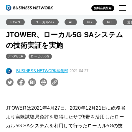
無料会員登録
IOWN
ローカル5G
AI
6G
IoT
通
JTOWER、ローカル5G SAシステム
の技術実証を実施
JTOWER
ローカル5G
BUSINESS NETWORK編集部
2021.04.27
JTOWERは2021年4月27日、2020年12月21日に総務省
より実験試験局免許を取得したサブ6帯を活用したロー
カル5G SAシステムを利用して行ったローカル5Gの技