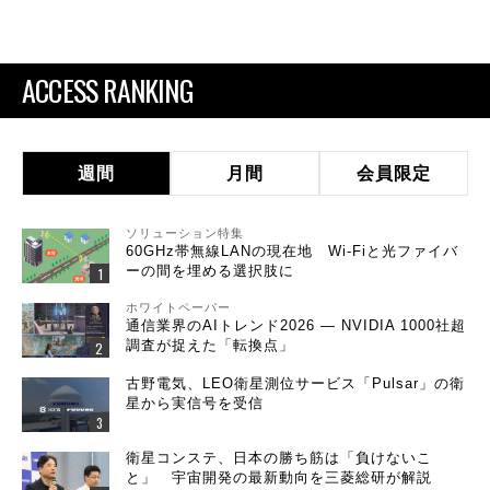
ACCESS RANKING
週間
月間
会員限定
ソリューション特集
60GHz帯無線LANの現在地 Wi-Fiと光ファイバ
ーの間を埋める選択肢に
ホワイトペーパー
通信業界のAIトレンド2026 ― NVIDIA 1000社超
調査が捉えた「転換点」
古野電気、LEO衛星測位サービス「Pulsar」の衛
星から実信号を受信
衛星コンステ、日本の勝ち筋は「負けないこ
と」 宇宙開発の最新動向を三菱総研が解説