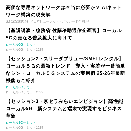
高価な専用ネットワークは本当に必要か？ AIネット
ワーク構築の現実解
SB C&S株式会社／日本ヒューレット・パッカード合同会社
【基調講演・総務省 佐藤移動通信企画官】ローカル
5Gの更なる普及拡大に向けて
ローカル5Gサミット
ローカル5Gサミット2025
【セッション2・スリーダブリュー/SMFLレンタル】
ローカル５Ｇの最新トレンド 導入・実装が一番簡単
なシン・ローカル５Ｇシステムの実用例 25-26年最新
機能もご紹介
ローカル5Gサミット
ローカル5Gサミット2025
【セッション3・京セラみらいエンビジョン】高性能
ローカル5G：新システムと端末で実現するビジネス
革新
ローカル5Gサミット
ローカル5Gサミット2025