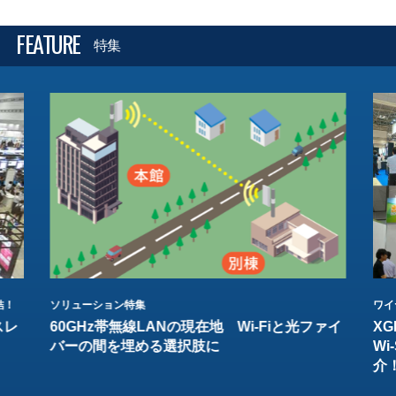
FEATURE
特集
結！
ソリューション特集
ワイ
スレ
60GHz帯無線LANの現在地 Wi-Fiと光ファイ
XG
バーの間を埋める選択肢に
W
介