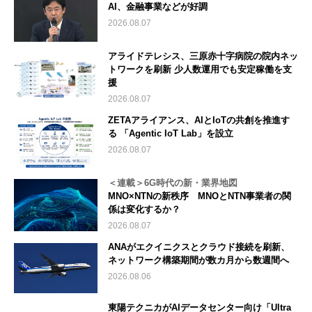
AI、金融事業などが好調
2026.08.07
アライドテレシス、三原赤十字病院の院内ネッ
トワークを刷新 少人数運用でも安定稼働を支
援
2026.08.07
ZETAアライアンス、AIとIoTの共創を推進す
る 「Agentic IoT Lab」を設立
2026.08.07
＜連載＞6G時代の新・業界地図
MNO×NTNの新秩序 MNOとNTN事業者の関
係は変化するか？
2026.08.07
ANAがエクイニクスとクラウド接続を刷新、
ネットワーク構築期間が数カ月から数週間へ
2026.08.06
東陽テクニカがAIデータセンター向け「Ultra