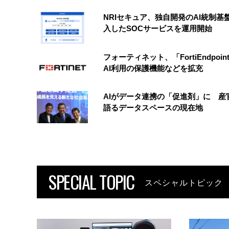
NRIセキュア、独自開発のAI統制基
入したSOCサービスを運用開始
フォーティネット、「FortiEndpoin
AI利用の保護機能などを拡充
AIがデータ連携の「促進剤」に 産
語るデータスペースの現在地
SPECIAL TOPIC
スペシャルトピック