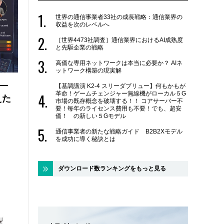
世界の通信事業者33社の成長戦略：通信業界の
収益を次のレベルへ
［世界4473社調査］通信業界におけるAI成熟度
と先駆企業の戦略
高価な専用ネットワークは本当に必要か？ AIネ
ットワーク構築の現実解
 ―
【基調講演 K2-4 スリーダブリュー】何もかもが
革命！ゲームチェンジャー無線機がローカル５G
えた
市場の既存概念を破壊する！！ コアサーバー不
要！毎年のライセンス費用も不要！でも、超安
価！ の新しい５Gモデル
通信事業者の新たな戦略ガイド B2B2Xモデル
を成功に導く秘訣とは
ダウンロード数ランキングをもっと見る