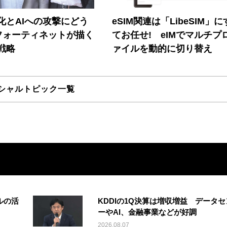
器化とAIへの攻撃にどう
eSIM関連は「LibeSIM」
フォーティネットが描く
てお任せ! eIMでマルチプ
戦略
ァイルを動的に切り替え
シャルトピック一覧
ルの活
KDDIの1Q決算は増収増益 データセ
ーやAI、金融事業などが好調
2026.08.07