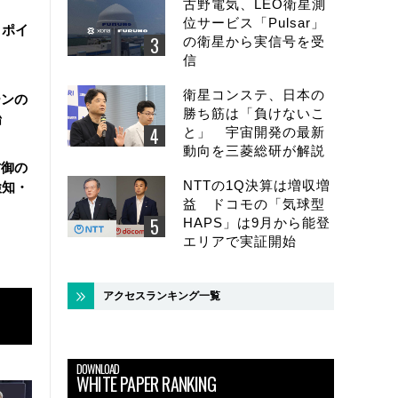
古野電気、LEO衛星測
位サービス「Pulsar」
・ポイ
の衛星から実信号を受
信
衛星コンステ、日本の
ーンの
勝ち筋は「負けないこ
始
と」 宇宙開発の最新
動向を三菱総研が解説
防御の
NTTの1Q決算は増収増
検知・
益 ドコモの「気球型
HAPS」は9月から能登
エリアで実証開始
アクセスランキング一覧
DOWNLOAD
WHITE PAPER RANKING