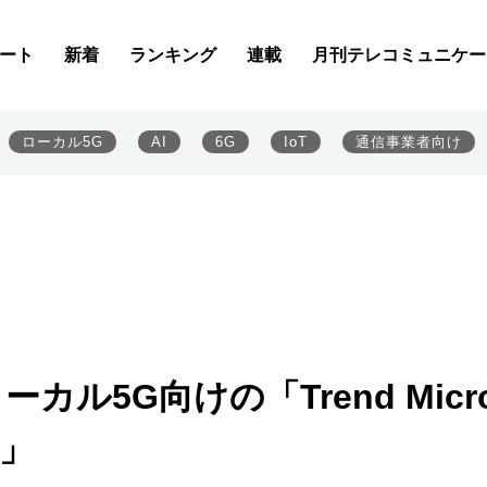
ート
新着
ランキング
連載
月刊テレコミュニケー
ローカル5G
AI
6G
IoT
通信事業者向け
カル5G向けの「Trend Micr
y」