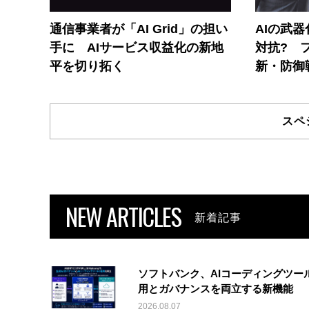
通信事業者が「AI Grid」の担い
AIの武
手に AIサービス収益化の新地
対抗? 
平を切り拓く
新・防御
スペ
NEW ARTICLES
新着記事
ソフトバンク、AIコーディングツー
用とガバナンスを両立する新機能
2026.08.07