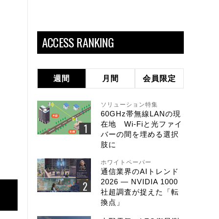
。
ACCESS RANKING
週間
月間
会員限定
ソリューション特集
60GHz帯無線LANの現
在地 Wi-Fiと光ファイ
バーの間を埋める選択
肢に
ホワイトペーパー
通信業界のAIトレンド
2026 ― NVIDIA 1000
社超調査が捉えた「転
換点」