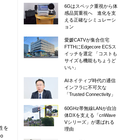
6Gはスペック重視から体
感品質重視へ 進化を支
える正確なシミュレーシ
ョン
愛媛CATVが集合住宅
FTTHにEdgecore ECSス
イッチを選定 「コストも
サイズも機能もちょうど
いい」
AIネイティブ時代の通信
インフラに不可欠な
「Trusted Connectivity」
60GHz帯無線LANが自治
体DXを支える「cnWave
Vシリーズ」が選ばれる
正性を
理由
o