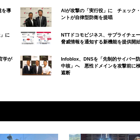
盤を導
AIが攻撃の「実行役」に チェック
ントが自律型防衛を提唱
t」に
NTTドコモビジネス、サプライチェ
脅威情報を通知する新機能を提供開
官学が
Infoblox、DNSを「先制的サイバー
中核」へ 悪性ドメインを攻撃前に
遮断