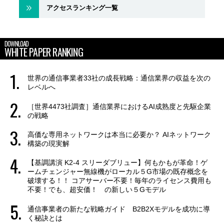
アクセスランキング一覧
DOWNLOAD
WHITE PAPER RANKING
世界の通信事業者33社の成長戦略：通信業界の収益を次の
レベルへ
［世界4473社調査］通信業界におけるAI成熟度と先駆企業
の戦略
高価な専用ネットワークは本当に必要か？ AIネットワーク
構築の現実解
【基調講演 K2-4 スリーダブリュー】何もかもが革命！ゲ
ームチェンジャー無線機がローカル５G市場の既存概念を
破壊する！！ コアサーバー不要！毎年のライセンス費用も
不要！でも、超安価！ の新しい５Gモデル
通信事業者の新たな戦略ガイド B2B2Xモデルを成功に導
く秘訣とは