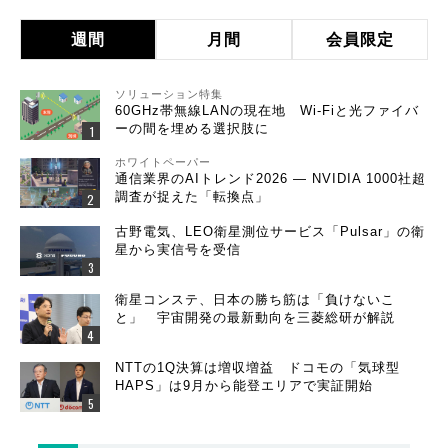
週間
月間
会員限定
ソリューション特集
60GHz帯無線LANの現在地 Wi-Fiと光ファイバ
ーの間を埋める選択肢に
ホワイトペーパー
通信業界のAIトレンド2026 ― NVIDIA 1000社超
調査が捉えた「転換点」
古野電気、LEO衛星測位サービス「Pulsar」の衛
星から実信号を受信
衛星コンステ、日本の勝ち筋は「負けないこ
と」 宇宙開発の最新動向を三菱総研が解説
NTTの1Q決算は増収増益 ドコモの「気球型
HAPS」は9月から能登エリアで実証開始