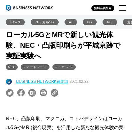
無料会員登録
IOWN
ローカル5G
AI
6G
IoT
通
ローカル5GとMRで新しい観光体
験、NEC・凸版印刷らが平城京跡で
実証実験へ
NEC
スマートシティ
ローカル5G
BUSINESS NETWORK編集部
2021.02.22
NEC、凸版印刷、マクニカ、コトバデザインはローカ
ル5GやMR (複合現実）を活用した新たな観光体験の実