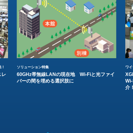
結！
ソリューション特集
ワイ
スレ
60GHz帯無線LANの現在地 Wi-Fiと光ファイ
XG
バーの間を埋める選択肢に
W
介