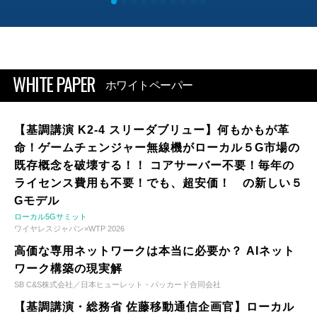
WHITE PAPER
ホワイトペーパー
【基調講演 K2-4 スリーダブリュー】何もかもが革
命！ゲームチェンジャー無線機がローカル５G市場の
既存概念を破壊する！！ コアサーバー不要！毎年の
ライセンス費用も不要！でも、超安価！ の新しい５
Gモデル
ローカル5Gサミット
ワイヤレスジャパン×WTP 2026
高価な専用ネットワークは本当に必要か？ AIネット
ワーク構築の現実解
SB C&S株式会社／日本ヒューレット・パッカード合同会社
【基調講演・総務省 佐藤移動通信企画官】ローカル