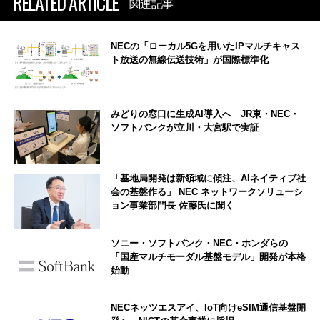
RELATED ARTICLE
関連記事
NECの「ローカル5Gを用いたIPマルチキャス
ト放送の無線伝送技術」が国際標準化
みどりの窓口に生成AI導入へ JR東・NEC・
ソフトバンクが立川・大宮駅で実証
「基地局開発は新領域に傾注、AIネイティブ社
会の基盤作る」 NEC ネットワークソリューシ
ョン事業部門長 佐藤氏に聞く
ソニー・ソフトバンク・NEC・ホンダらの
「国産マルチモーダル基盤モデル」開発が本格
始動
NECネッツエスアイ、IoT向けeSIM通信基盤開