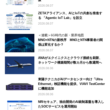
2026.08.07
ZETAアライアンス、AIとIoTの共創を推進す
る 「Agentic IoT Lab」を設立
2026.08.07
＜連載＞6G時代の新・業界地図
MNO×NTNの新秩序 MNOとNTN事業者の関
係は変化するか？
2026.08.07
ANAがエクイニクスとクラウド接続を刷新、
ネットワーク構築期間が数カ月から数週間へ
2026.08.06
東陽テクニカがAIデータセンター向け「Ultra
Ethernet」検証機能を提供、VIAVI TestCenter
に機能追加
2026.08.06
NRIセキュア、独自開発のAI統制基盤を導入し
たSOCサービスを運用開始