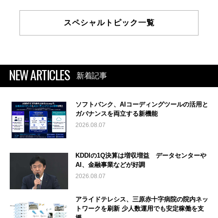
スペシャルトピック一覧
NEW ARTICLES
新着記事
ソフトバンク、AIコーディングツールの活用と
ガバナンスを両立する新機能
2026.08.07
KDDIの1Q決算は増収増益 データセンターや
AI、金融事業などが好調
2026.08.07
アライドテレシス、三原赤十字病院の院内ネッ
トワークを刷新 少人数運用でも安定稼働を支
援