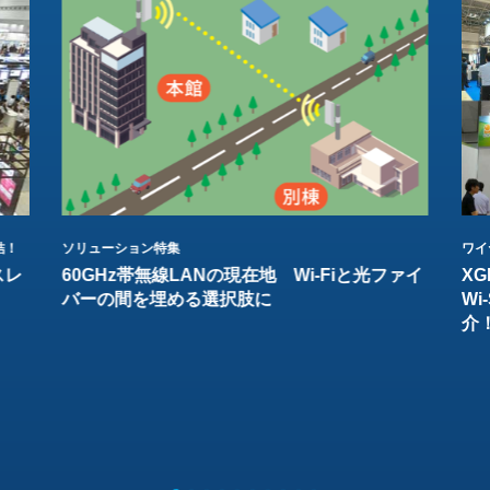
結！
ソリューション特集
ワイ
スレ
60GHz帯無線LANの現在地 Wi-Fiと光ファイ
XG
バーの間を埋める選択肢に
W
介