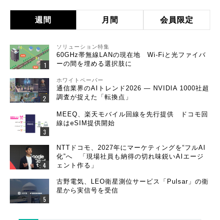
週間
月間
会員限定
ソリューション特集
60GHz帯無線LANの現在地 Wi-Fiと光ファイバ
ーの間を埋める選択肢に
ホワイトペーパー
通信業界のAIトレンド2026 ― NVIDIA 1000社超
調査が捉えた「転換点」
MEEQ、楽天モバイル回線を先行提供 ドコモ回
線はeSIM提供開始
NTTドコモ、2027年にマーケティングを“フルAI
化”へ 「現場社員も納得の切れ味鋭いAIエージ
ェント作る」
古野電気、LEO衛星測位サービス「Pulsar」の衛
星から実信号を受信