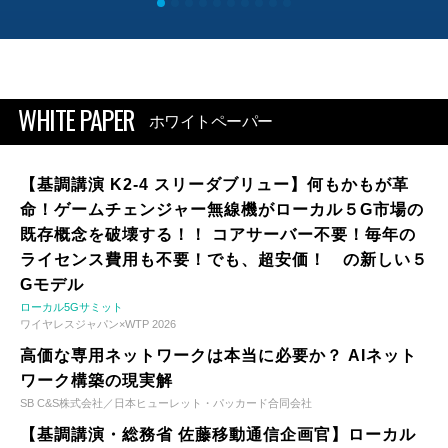
WHITE PAPER
ホワイトペーパー
【基調講演 K2-4 スリーダブリュー】何もかもが革
命！ゲームチェンジャー無線機がローカル５G市場の
既存概念を破壊する！！ コアサーバー不要！毎年の
ライセンス費用も不要！でも、超安価！ の新しい５
Gモデル
ローカル5Gサミット
ワイヤレスジャパン×WTP 2026
高価な専用ネットワークは本当に必要か？ AIネット
ワーク構築の現実解
SB C&S株式会社／日本ヒューレット・パッカード合同会社
【基調講演・総務省 佐藤移動通信企画官】ローカル