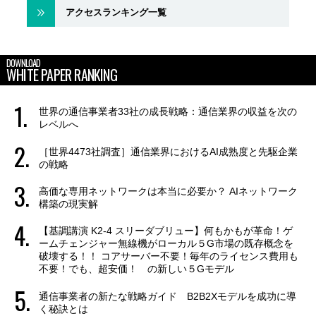
アクセスランキング一覧
DOWNLOAD
WHITE PAPER RANKING
世界の通信事業者33社の成長戦略：通信業界の収益を次の
レベルへ
［世界4473社調査］通信業界におけるAI成熟度と先駆企業
の戦略
高価な専用ネットワークは本当に必要か？ AIネットワーク
構築の現実解
【基調講演 K2-4 スリーダブリュー】何もかもが革命！ゲ
ームチェンジャー無線機がローカル５G市場の既存概念を
破壊する！！ コアサーバー不要！毎年のライセンス費用も
不要！でも、超安価！ の新しい５Gモデル
通信事業者の新たな戦略ガイド B2B2Xモデルを成功に導
く秘訣とは