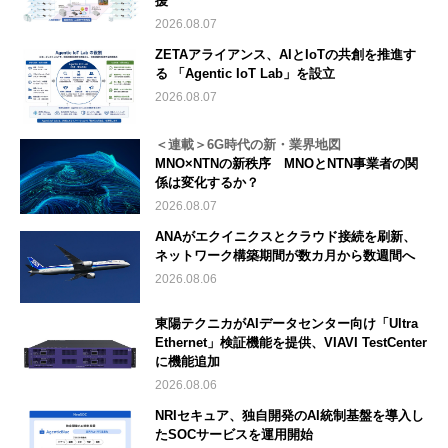
援
2026.08.07
ZETAアライアンス、AIとIoTの共創を推進す
る 「Agentic IoT Lab」を設立
2026.08.07
＜連載＞6G時代の新・業界地図
MNO×NTNの新秩序 MNOとNTN事業者の関
係は変化するか？
2026.08.07
ANAがエクイニクスとクラウド接続を刷新、
ネットワーク構築期間が数カ月から数週間へ
2026.08.06
東陽テクニカがAIデータセンター向け「Ultra
Ethernet」検証機能を提供、VIAVI TestCenter
に機能追加
2026.08.06
NRIセキュア、独自開発のAI統制基盤を導入し
たSOCサービスを運用開始