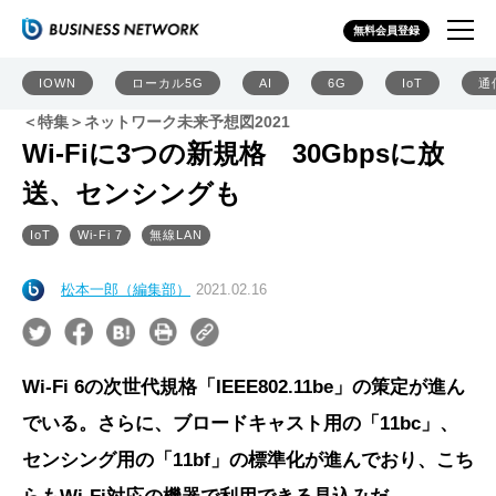
無料会員登録
IOWN
ローカル5G
AI
6G
IoT
通
＜特集＞ネットワーク未来予想図2021
Wi-Fiに3つの新規格 30Gbpsに放
送、センシングも
IoT
Wi-Fi 7
無線LAN
松本一郎（編集部）
2021.02.16
Wi-Fi 6の次世代規格「IEEE802.11be」の策定が進ん
でいる。さらに、ブロードキャスト用の「11bc」、
センシング用の「11bf」の標準化が進んでおり、こち