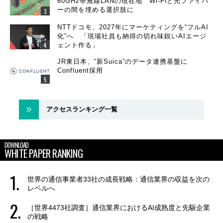
60GHz帯無線LANの現在地 Wi-Fiと光ファイバ
ーの間を埋める選択肢に
NTTドコモ、2027年にマーケティングを“フルAI
化”へ 「現場社員も納得の切れ味鋭いAIエージ
ェント作る」
JR東日本、“新Suica”のデータ連携基盤に
Confluent採用
アクセスランキング一覧
DOWNLOAD
WHITE PAPER RANKING
世界の通信事業者33社の成長戦略：通信業界の収益を次の
レベルへ
［世界4473社調査］通信業界におけるAI成熟度と先駆企業
の戦略