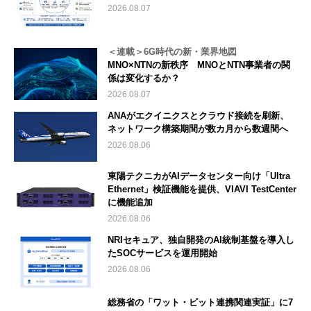
2026.08.07
＜連載＞6G時代の新・業界地図
MNO×NTNの新秩序 MNOとNTN事業者の関
係は変化するか？
2026.08.07
ANAがエクイニクスとクラウド接続を刷新、
ネットワーク構築期間が数カ月から数週間へ
2026.08.06
東陽テクニカがAIデータセンター向け「Ultra
Ethernet」検証機能を提供、VIAVI TestCenter
に機能追加
2026.08.06
NRIセキュア、独自開発のAI統制基盤を導入し
たSOCサービスを運用開始
2026.08.06
総務省の「ワット・ビット連携関連実証」に7