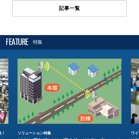
記事一覧
FEATURE
特集
結！
ソリューション特集
ワイ