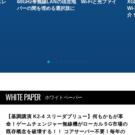
スレ
60GHz帯無線LANの現在地 Wi-Fiと光ファイ
XG
バーの間を埋める選択肢に
W
介
WHITE PAPER
ホワイトペーパー
【基調講演 K2-4 スリーダブリュー】何もかもが革
命！ゲームチェンジャー無線機がローカル５G市場の
既存概念を破壊する！！ コアサーバー不要！毎年の