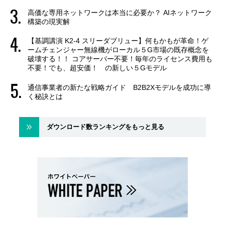
高価な専用ネットワークは本当に必要か？ AIネットワーク
構築の現実解
【基調講演 K2-4 スリーダブリュー】何もかもが革命！ゲ
ームチェンジャー無線機がローカル５G市場の既存概念を
破壊する！！ コアサーバー不要！毎年のライセンス費用も
不要！でも、超安価！ の新しい５Gモデル
通信事業者の新たな戦略ガイド B2B2Xモデルを成功に導
く秘訣とは
ダウンロード数ランキングをもっと見る