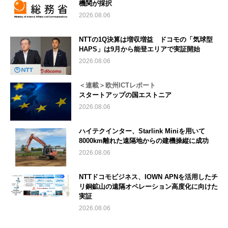
機関が採択
2026.08.06
NTTの1Q決算は増収増益 ドコモの「気球型
HAPS」は9月から能登エリアで実証開始
2026.08.06
＜連載＞欧州ICTレポート
スタートアップの国エストニア
2026.08.06
ハイテクインター、Starlink Miniを用いて
8000km離れた遠隔地からの建機操縦に成功
2026.08.06
NTTドコモビジネス、IOWN APNを活用したチ
リ銅鉱山の遠隔オペレーション高度化に向けた
実証
2026.08.06