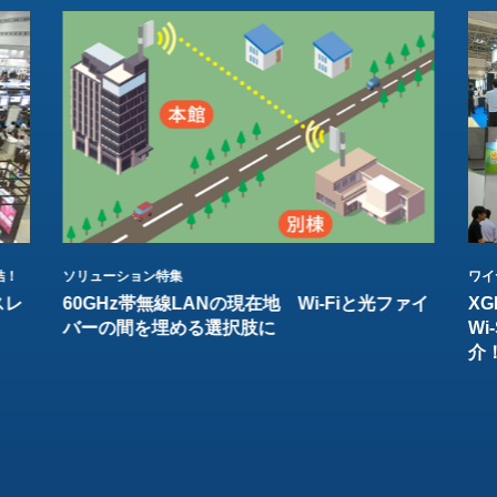
結！
ソリューション特集
ワイ
スレ
60GHz帯無線LANの現在地 Wi-Fiと光ファイ
XG
バーの間を埋める選択肢に
W
介