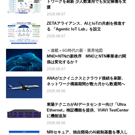
トワークを刷新 少人数運用でも安定稼働を支
援
2026.08.07
ZETAアライアンス、AIとIoTの共創を推進す
る 「Agentic IoT Lab」を設立
2026.08.07
＜連載＞6G時代の新・業界地図
MNO×NTNの新秩序 MNOとNTN事業者の関
係は変化するか？
2026.08.07
ANAがエクイニクスとクラウド接続を刷新、
ネットワーク構築期間が数カ月から数週間へ
2026.08.06
東陽テクニカがAIデータセンター向け「Ultra
Ethernet」検証機能を提供、VIAVI TestCenter
に機能追加
2026.08.06
NRIセキュア、独自開発のAI統制基盤を導入し