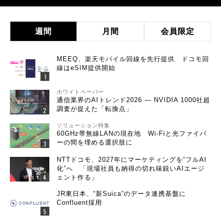
週間
月間
会員限定
MEEQ、楽天モバイル回線を先行提供 ドコモ回
線はeSIM提供開始
ホワイトペーパー
通信業界のAIトレンド2026 ― NVIDIA 1000社超
調査が捉えた「転換点」
ソリューション特集
60GHz帯無線LANの現在地 Wi-Fiと光ファイバ
ーの間を埋める選択肢に
NTTドコモ、2027年にマーケティングを“フルAI
化”へ 「現場社員も納得の切れ味鋭いAIエージ
ェント作る」
JR東日本、“新Suica”のデータ連携基盤に
Confluent採用