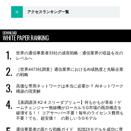
アクセスランキング一覧
DOWNLOAD
WHITE PAPER RANKING
世界の通信事業者33社の成長戦略：通信業界の収益を次の
レベルへ
［世界4473社調査］通信業界におけるAI成熟度と先駆企業
の戦略
高価な専用ネットワークは本当に必要か？ AIネットワーク
構築の現実解
【基調講演 K2-4 スリーダブリュー】何もかもが革命！ゲ
ームチェンジャー無線機がローカル５G市場の既存概念を
破壊する！！ コアサーバー不要！毎年のライセンス費用も
不要！でも、超安価！ の新しい５Gモデル
通信事業者の新たな戦略ガイド B2B2Xモデルを成功に導