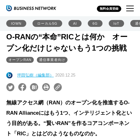
無料会員登録
IOWN
ローカル5G
AI
6G
IoT
通
O-RANの“本命”RICとは何か オー
プン化だけじゃないもう1つの挑戦
オープンRAN
通信事業者向け
坪田弘樹（編集部）
2020.12.25
無線アクセス網（RAN）のオープン化を推進するO-
RAN Allianceにはもう1つ、インテリジェント化とい
う目的がある。“賢いRAN”を作るコアコンポーネン
ト「RIC」とはどのようなものなのか。