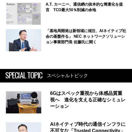
A.T. カーニー、通信網の抜本的な簡素化を提
言 TCO最大50％削減の余地
「基地局開発は新領域に傾注、AIネイティブ社
会の基盤作る」 NEC ネットワークソリューシ
ョン事業部門長 佐藤氏に聞く
SPECIAL TOPIC
スペシャルトピック
6Gはスペック重視から体感品質重
視へ 進化を支える正確なシミュレ
ーション
AIネイティブ時代の通信インフラに
不可欠な「Trusted Connectivity」