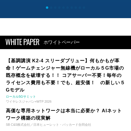
WHITE PAPER
ホワイトペーパー
【基調講演 K2-4 スリーダブリュー】何もかもが革
命！ゲームチェンジャー無線機がローカル５G市場の
既存概念を破壊する！！ コアサーバー不要！毎年の
ライセンス費用も不要！でも、超安価！ の新しい５
Gモデル
ローカル5Gサミット
ワイヤレスジャパン×WTP 2026
高価な専用ネットワークは本当に必要か？ AIネット
ワーク構築の現実解
SB C&S株式会社／日本ヒューレット・パッカード合同会社