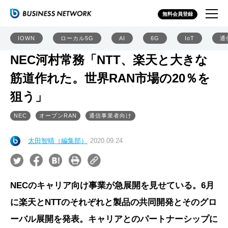
無料会員登録
IOWN
ローカル5G
AI
6G
IoT
通
NEC河村常務「NTT、楽天と大きな
筋道作れた。世界RAN市場の20％を
狙う」
NEC
オープンRAN
通信事業者向け
太田智晴（編集部）
2020.09.24
NECのキャリア向け事業が急展開を見せている。6月
に楽天とNTTのそれぞれと製品の共同開発とそのグロ
ーバル展開を発表。キャリアとのパートナーシップに