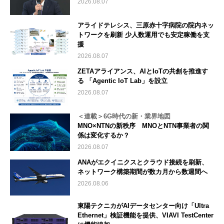
2026.08.07
アライドテレシス、三原赤十字病院の院内ネッ
トワークを刷新 少人数運用でも安定稼働を支
援
2026.08.07
ZETAアライアンス、AIとIoTの共創を推進す
る 「Agentic IoT Lab」を設立
2026.08.07
＜連載＞6G時代の新・業界地図
MNO×NTNの新秩序 MNOとNTN事業者の関
係は変化するか？
2026.08.07
ANAがエクイニクスとクラウド接続を刷新、
ネットワーク構築期間が数カ月から数週間へ
2026.08.06
東陽テクニカがAIデータセンター向け「Ultra
Ethernet」検証機能を提供、VIAVI TestCenter