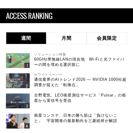
ACCESS RANKING
週間
月間
会員限定
ソリューション特集
60GHz帯無線LANの現在地 Wi-Fiと光ファイバ
ーの間を埋める選択肢に
ホワイトペーパー
通信業界のAIトレンド2026 ― NVIDIA 1000社超
調査が捉えた「転換点」
古野電気、LEO衛星測位サービス「Pulsar」の衛
星から実信号を受信
衛星コンステ、日本の勝ち筋は「負けないこ
と」 宇宙開発の最新動向を三菱総研が解説