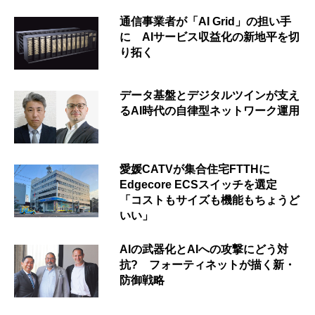
通信事業者が「AI Grid」の担い手
に AIサービス収益化の新地平を切
り拓く
データ基盤とデジタルツインが支え
るAI時代の自律型ネットワーク運用
愛媛CATVが集合住宅FTTHに
Edgecore ECSスイッチを選定
「コストもサイズも機能もちょうど
いい」
AIの武器化とAIへの攻撃にどう対
抗? フォーティネットが描く新・
防御戦略