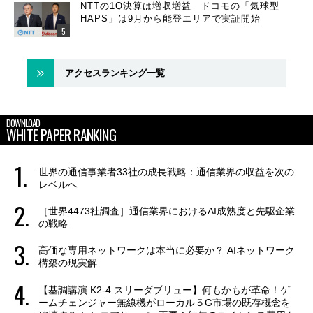
NTTの1Q決算は増収増益 ドコモの「気球型
HAPS」は9月から能登エリアで実証開始
アクセスランキング一覧
DOWNLOAD
WHITE PAPER RANKING
世界の通信事業者33社の成長戦略：通信業界の収益を次の
レベルへ
［世界4473社調査］通信業界におけるAI成熟度と先駆企業
の戦略
高価な専用ネットワークは本当に必要か？ AIネットワーク
構築の現実解
【基調講演 K2-4 スリーダブリュー】何もかもが革命！ゲ
ームチェンジャー無線機がローカル５G市場の既存概念を