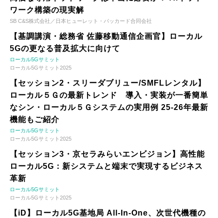
ワーク構築の現実解
SB C&S株式会社／日本ヒューレット・パッカード合同会社
【基調講演・総務省 佐藤移動通信企画官】ローカル
5Gの更なる普及拡大に向けて
ローカル5Gサミット
ローカル5Gサミット2025
【セッション2・スリーダブリュー/SMFLレンタル】
ローカル５Ｇの最新トレンド 導入・実装が一番簡単
なシン・ローカル５Ｇシステムの実用例 25-26年最新
機能もご紹介
ローカル5Gサミット
ローカル5Gサミット2025
【セッション3・京セラみらいエンビジョン】高性能
ローカル5G：新システムと端末で実現するビジネス
革新
ローカル5Gサミット
ローカル5Gサミット2025
【iD】ローカル5G基地局 All-In-One、次世代機種の