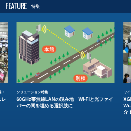
FEATURE
特集
結！
ソリューション特集
ワイ
スレ
60GHz帯無線LANの現在地 Wi-Fiと光ファイ
XG
バーの間を埋める選択肢に
W
介