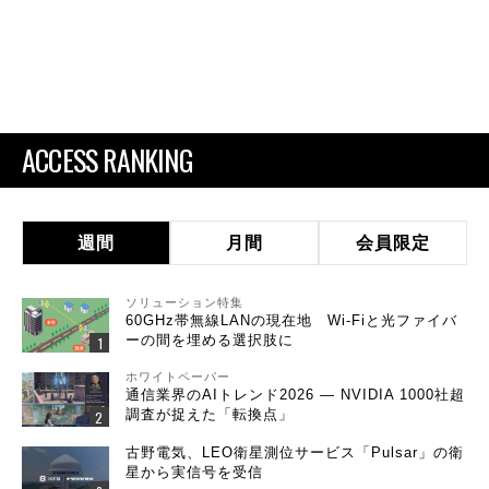
ACCESS RANKING
週間
月間
会員限定
ソリューション特集
60GHz帯無線LANの現在地 Wi-Fiと光ファイバ
ーの間を埋める選択肢に
ホワイトペーパー
通信業界のAIトレンド2026 ― NVIDIA 1000社超
調査が捉えた「転換点」
古野電気、LEO衛星測位サービス「Pulsar」の衛
星から実信号を受信