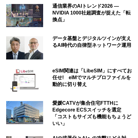
通信業界のAIトレンド2026 ―
NVIDIA 1000社超調査が捉えた「転
換点」
データ基盤とデジタルツインが支え
るAI時代の自律型ネットワーク運用
eSIM関連は「LibeSIM」にすべてお
任せ! eIMでマルチプロファイルを
動的に切り替え
愛媛CATVが集合住宅FTTHに
Edgecore ECSスイッチを選定
「コストもサイズも機能もちょうど
いい」