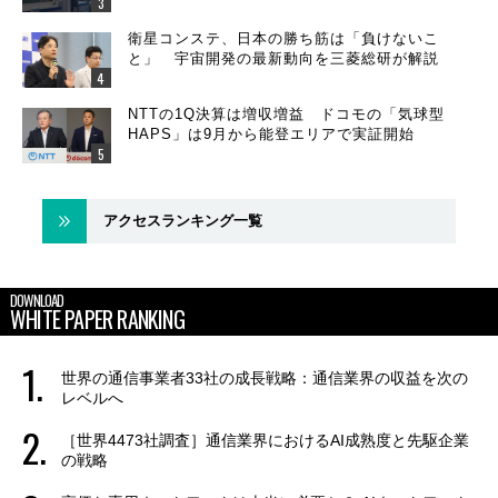
衛星コンステ、日本の勝ち筋は「負けないこ
と」 宇宙開発の最新動向を三菱総研が解説
NTTの1Q決算は増収増益 ドコモの「気球型
HAPS」は9月から能登エリアで実証開始
アクセスランキング一覧
DOWNLOAD
WHITE PAPER RANKING
世界の通信事業者33社の成長戦略：通信業界の収益を次の
レベルへ
［世界4473社調査］通信業界におけるAI成熟度と先駆企業
の戦略