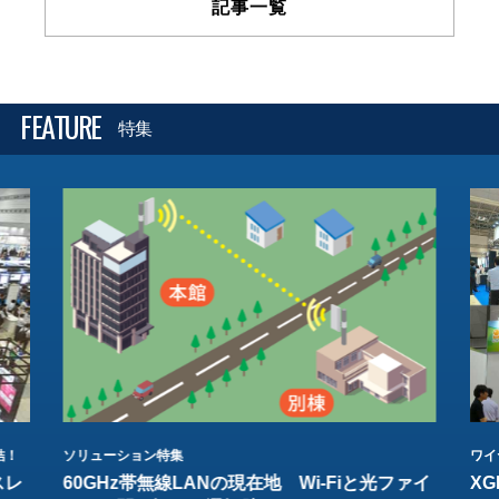
記事一覧
FEATURE
特集
結！
ソリューション特集
ワイ
スレ
60GHz帯無線LANの現在地 Wi-Fiと光ファイ
XG