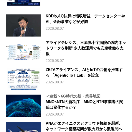
KDDIの1Q決算は増収増益 データセンターや
AI、金融事業などが好調
2026.08.07
アライドテレシス、三原赤十字病院の院内ネッ
トワークを刷新 少人数運用でも安定稼働を支
援
2026.08.07
ZETAアライアンス、AIとIoTの共創を推進す
る 「Agentic IoT Lab」を設立
2026.08.07
＜連載＞6G時代の新・業界地図
MNO×NTNの新秩序 MNOとNTN事業者の関
係は変化するか？
2026.08.07
ANAがエクイニクスとクラウド接続を刷新、
ネットワーク構築期間が数カ月から数週間へ