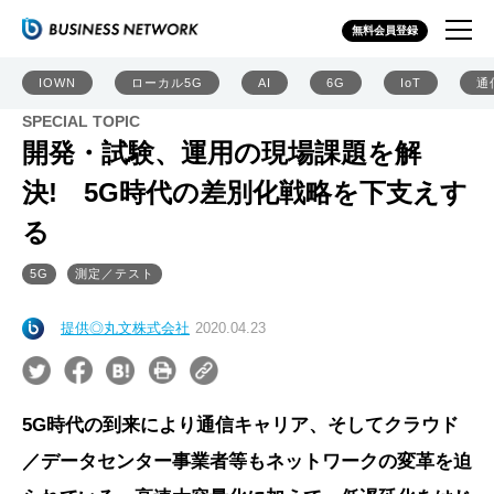
無料会員登録
IOWN
ローカル5G
AI
6G
IoT
通
SPECIAL TOPIC
開発・試験、運用の現場課題を解
決! 5G時代の差別化戦略を下支えす
る
5G
測定／テスト
提供◎丸文株式会社
2020.04.23
5G時代の到来により通信キャリア、そしてクラウド
／データセンター事業者等もネットワークの変革を迫