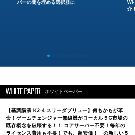
バーの間を埋める選択肢に
W
介
WHITE PAPER
ホワイトペーパー
【基調講演 K2-4 スリーダブリュー】何もかもが革
命！ゲームチェンジャー無線機がローカル５G市場の
既存概念を破壊する！！ コアサーバー不要！毎年の
ライセンス費用も不要！でも、超安価！ の新しい５