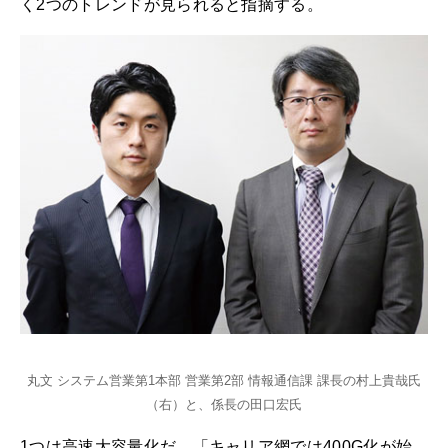
く2つのトレンドが見られると指摘する。
丸文 システム営業第1本部 営業第2部 情報通信課 課長の村上貴哉氏
（右）と、係長の田口宏氏
1つは高速大容量化だ。「キャリア網では400G化が始