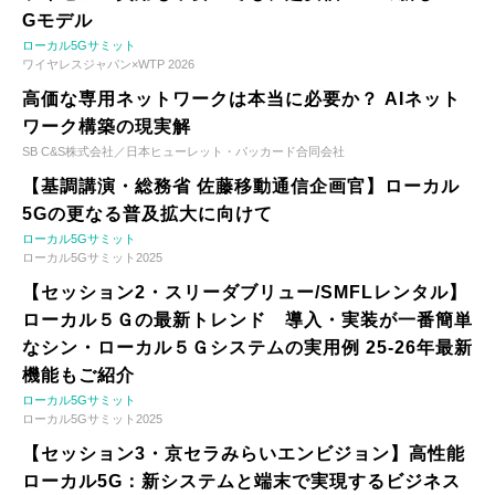
Gモデル
ローカル5Gサミット
ワイヤレスジャパン×WTP 2026
高価な専用ネットワークは本当に必要か？ AIネット
ワーク構築の現実解
SB C&S株式会社／日本ヒューレット・パッカード合同会社
【基調講演・総務省 佐藤移動通信企画官】ローカル
5Gの更なる普及拡大に向けて
ローカル5Gサミット
ローカル5Gサミット2025
【セッション2・スリーダブリュー/SMFLレンタル】
ローカル５Ｇの最新トレンド 導入・実装が一番簡単
なシン・ローカル５Ｇシステムの実用例 25-26年最新
機能もご紹介
ローカル5Gサミット
ローカル5Gサミット2025
【セッション3・京セラみらいエンビジョン】高性能
ローカル5G：新システムと端末で実現するビジネス