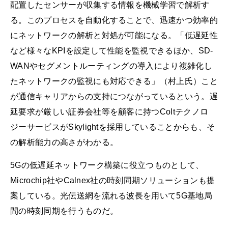
配置したセンサーが収集する情報を機械学習で解析す
る。このプロセスを自動化することで、迅速かつ効率的
にネットワークの解析と対処が可能になる。「低遅延性
など様々なKPIを設定して性能を監視できるほか、SD-
WANやセグメントルーティングの導入により複雑化し
たネットワークの監視にも対応できる」（村上氏）こと
が通信キャリアからの支持につながっているという。遅
延要求が厳しい証券会社等を顧客に持つColtテクノロ
ジーサービスがSkylightを採用していることからも、そ
の解析能力の高さがわかる。
5Gの低遅延ネットワーク構築に役立つものとして、
Microchip社やCalnex社の時刻同期ソリューションも提
案している。光伝送網を流れる波長を用いて5G基地局
間の時刻同期を行うものだ。