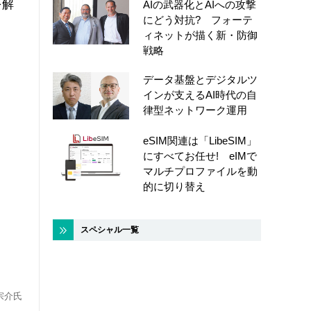
を解
AIの武器化とAIへの攻撃
にどう対抗? フォーテ
ィネットが描く新・防御
戦略
データ基盤とデジタルツ
インが支えるAI時代の自
律型ネットワーク運用
eSIM関連は「LibeSIM」
にすべてお任せ! eIMで
マルチプロファイルを動
的に切り替え
スペシャル一覧
宗介氏