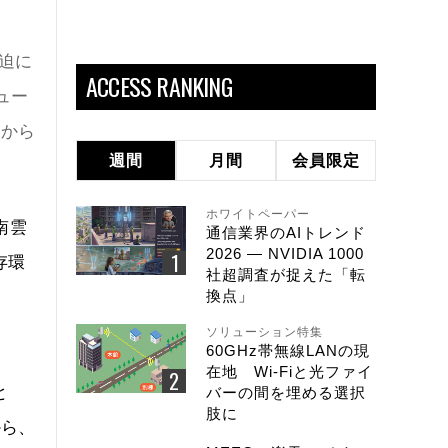
迫に
ACCESS RANKING
ュー
点から
週間
月間
会員限定
ホワイトペーパー
南雲
通信業界のAIトレンド
2026 ― NVIDIA 1000
存環
社超調査が捉えた「転
換点」
」
ソリューション特集
60GHz帯無線LANの現
在地 Wi-Fiと光ファイ
と
バーの間を埋める選択
肢に
から、