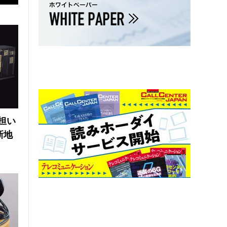
の担い
新地