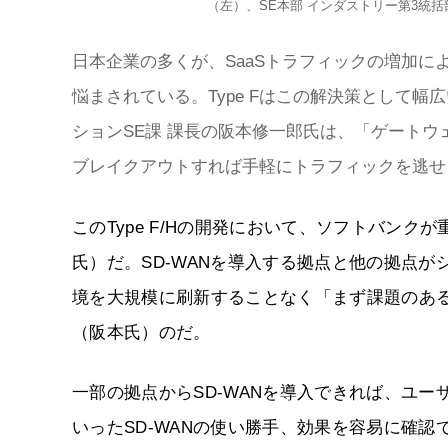
（左）、SE本部 インダストリー第3統括
日本企業の多くが、SaaSトラフィックの増加
悩まされている。Type Fはこの解決策として幅
ションSE課 課長の阪本修一郎氏は、「ゲートウ
ブレイクアウトすれば手軽にトラフィックを逃せる
このType F/Hの開発において、ソフトバン
氏）だ。SD-WANを導入する拠点と他の拠点
境を大規模に刷新することなく「まず課題のある
（阪本氏）のだ。
一部の拠点からSD-WANを導入できれば、ユ
いったSD-WANの使い勝手、効果を容易に確認で