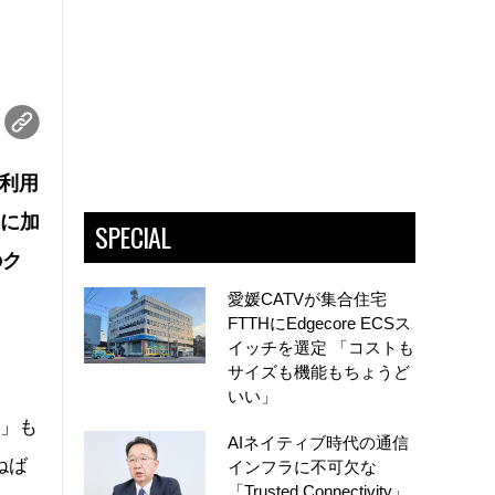
S利用
」に加
SPECIAL
のク
愛媛CATVが集合住宅
FTTHにEdgecore ECSス
イッチを選定 「コストも
サイズも機能もちょうど
いい」
る」も
AIネイティブ時代の通信
ねば
インフラに不可欠な
「Trusted Connectivity」