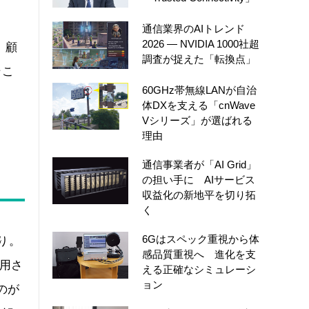
通信業界のAIトレンド
2026 ― NVIDIA 1000社超
、顧
調査が捉えた「転換点」
そこ
60GHz帯無線LANが自治
体DXを支える「cnWave
Vシリーズ」が選ばれる
理由
通信事業者が「AI Grid」
の担い手に AIサービス
収益化の新地平を切り拓
く
6Gはスペック重視から体
り。
感品質重視へ 進化を支
採用さ
える正確なシミュレーシ
ョン
のが