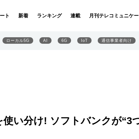
ート
新着
ランキング
連載
月刊テレコミュニケー
ローカル5G
AI
6G
IoT
通信事業者向け
を使い分け! ソフトバンクが“3