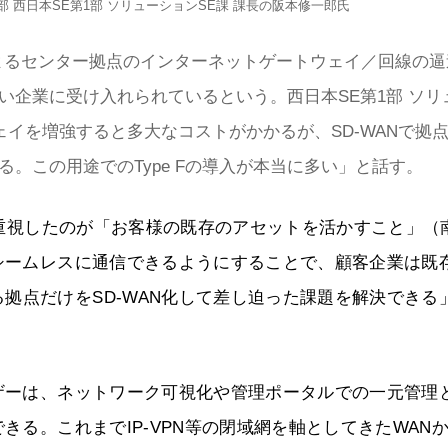
部 西日本SE第1部 ソリューションSE課 課長の阪本修一郎氏
によるセンター拠点のインターネットゲートウェイ／回線の逼
広い企業に受け入れられているという。西日本SE第1部 ソリ
ェイを増強すると多大なコストがかかるが、SD-WANで拠
。この用途でのType Fの導入が本当に多い」と話す。
クが重視したのが「お客様の既存のアセットを活かすこと」（
がシームレスに通信できるようにすることで、顧客企業は既
拠点だけをSD-WAN化して差し迫った課題を解決できる
ーザーは、ネットワーク可視化や管理ポータルでの一元管理
きる。これまでIP-VPN等の閉域網を軸としてきたWAN