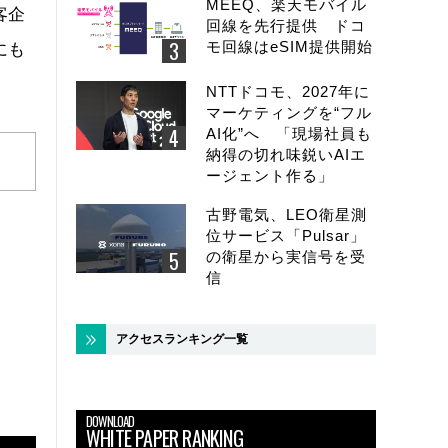
MEEQ、楽天モバイル
客企
回線を先行提供 ドコ
モ回線はeSIM提供開始
にも
NTTドコモ、2027年に
マーケティングを“フル
AI化”へ 「現場社員も
納得の切れ味鋭いAIエ
ージェント作る」
古野電気、LEO衛星測
位サービス「Pulsar」
の衛星から実信号を受
信
アクセスランキング一覧
DOWNLOAD
WHITE PAPER RANKING