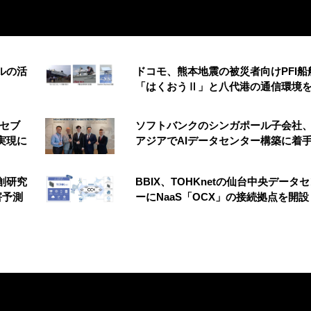
ルの活
ドコモ、熊本地震の被災者向けPFI船
「はくおうⅡ」と八代港の通信環境
 セブ
ソフトバンクのシンガポール子会社
実現に
アジアでAIデータセンター構築に着
創研究
BBIX、TOHKnetの仙台中央データ
害予測
ーにNaaS「OCX」の接続拠点を開設