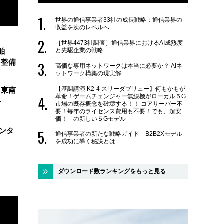
世界の通信事業者33社の成長戦略：通信業界の
収益を次のレベルへ
［世界4473社調査］通信業界におけるAI成熟度
と先駆企業の戦略
舶
を整備
高価な専用ネットワークは本当に必要か？ AIネ
ットワーク構築の現実解
【基調講演 K2-4 スリーダブリュー】何もかもが
、東南
革命！ゲームチェンジャー無線機がローカル５G
手
市場の既存概念を破壊する！！ コアサーバー不
要！毎年のライセンス費用も不要！でも、超安
価！ の新しい５Gモデル
センタ
通信事業者の新たな戦略ガイド B2B2Xモデル
を成功に導く秘訣とは
ダウンロード数ランキングをもっと見る