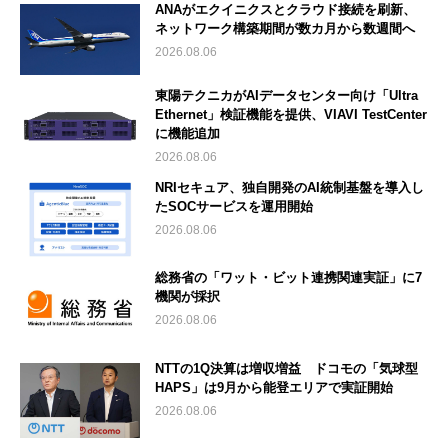
ANAがエクイニクスとクラウド接続を刷新、
ネットワーク構築期間が数カ月から数週間へ
2026.08.06
東陽テクニカがAIデータセンター向け「Ultra
Ethernet」検証機能を提供、VIAVI TestCenter
に機能追加
2026.08.06
NRIセキュア、独自開発のAI統制基盤を導入し
たSOCサービスを運用開始
2026.08.06
総務省の「ワット・ビット連携関連実証」に7
機関が採択
2026.08.06
NTTの1Q決算は増収増益 ドコモの「気球型
HAPS」は9月から能登エリアで実証開始
2026.08.06