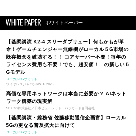
WHITE PAPER
ホワイトペーパー
【基調講演 K2-4 スリーダブリュー】何もかもが革
命！ゲームチェンジャー無線機がローカル５G市場の
既存概念を破壊する！！ コアサーバー不要！毎年の
ライセンス費用も不要！でも、超安価！ の新しい５
Gモデル
ローカル5Gサミット
ワイヤレスジャパン×WTP 2026
高価な専用ネットワークは本当に必要か？ AIネット
ワーク構築の現実解
SB C&S株式会社／日本ヒューレット・パッカード合同会社
【基調講演・総務省 佐藤移動通信企画官】ローカル
5Gの更なる普及拡大に向けて
ローカル5Gサミット