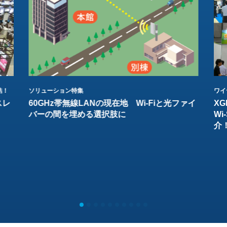
結！
ソリューション特集
ワイ
スレ
60GHz帯無線LANの現在地 Wi-Fiと光ファイ
XG
バーの間を埋める選択肢に
W
介