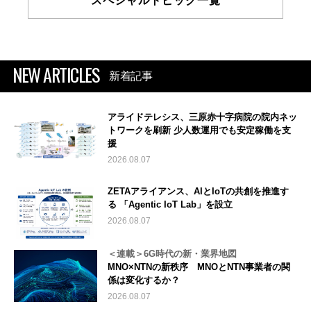
スペシャルトピック一覧
NEW ARTICLES
新着記事
アライドテレシス、三原赤十字病院の院内ネッ
トワークを刷新 少人数運用でも安定稼働を支
援
2026.08.07
ZETAアライアンス、AIとIoTの共創を推進す
る 「Agentic IoT Lab」を設立
2026.08.07
＜連載＞6G時代の新・業界地図
MNO×NTNの新秩序 MNOとNTN事業者の関
係は変化するか？
2026.08.07