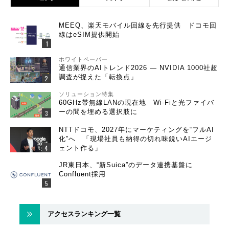
MEEQ、楽天モバイル回線を先行提供 ドコモ回
線はeSIM提供開始
ホワイトペーパー
通信業界のAIトレンド2026 ― NVIDIA 1000社超
調査が捉えた「転換点」
ソリューション特集
60GHz帯無線LANの現在地 Wi-Fiと光ファイバ
ーの間を埋める選択肢に
NTTドコモ、2027年にマーケティングを“フルAI
化”へ 「現場社員も納得の切れ味鋭いAIエージ
ェント作る」
JR東日本、“新Suica”のデータ連携基盤に
Confluent採用
アクセスランキング一覧