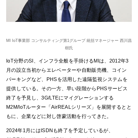
MI IoT事業部 コンサルティング第1グループ 統括マネージャー 西川昌
樹氏
IoT分野のSI、インフラ全般を手掛けるMIは、2012年3
月の設立当初からエレベーターや自動販売機、コイン
パーキングなど、PHSを活用した遠隔監視システムを
提供している。その一方、早い段階からPHSサービス
終了を予見し、3G/LTEにマイグレーションする
M2M/IoTルーター「AirREALシリーズ」を展開するとと
もに、企業などに対し啓蒙活動を行ってきた。
2024年1月にはISDNも終了を予定しているが、