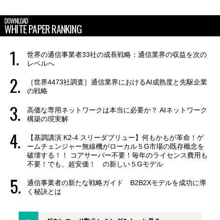
DOWNLOAD
WHITE PAPER RANKING
世界の通信事業者33社の成長戦略：通信業界の収益を次の
レベルへ
［世界4473社調査］通信業界におけるAI成熟度と先駆企業
の戦略
高価な専用ネットワークは本当に必要か？ AIネットワーク
構築の現実解
【基調講演 K2-4 スリーダブリュー】何もかもが革命！ゲ
ームチェンジャー無線機がローカル５G市場の既存概念を
破壊する！！ コアサーバー不要！毎年のライセンス費用も
不要！でも、超安価！ の新しい５Gモデル
通信事業者の新たな戦略ガイド B2B2Xモデルを成功に導
く秘訣とは