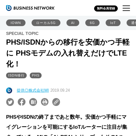
無料会員登録
IOWN
ローカル5G
AI
6G
IoT
通
SPECIAL TOPIC
PHS/ISDNからの移行を安価かつ手軽
に PHSモデムの入れ替えだけでLTE
化！
ISDN移行
PHS
提供◎株式会社MI
2019.09.24
PHSやISDNの終了まであと数年。安価かつ手軽にマ
イグレーションを可能にするIoTルーターに注目が集