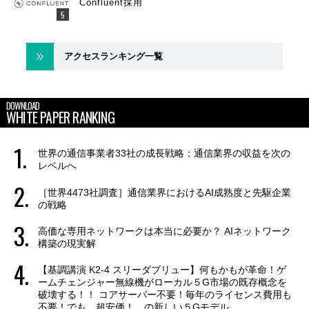
Confluent採用
アクセスランキング一覧
DOWNLOAD
WHITE PAPER RANKING
世界の通信事業者33社の成長戦略：通信業界の収益を次の
レベルへ
［世界4473社調査］通信業界におけるAI成熟度と先駆企業
の戦略
高価な専用ネットワークは本当に必要か？ AIネットワーク
構築の現実解
【基調講演 K2-4 スリーダブリュー】何もかもが革命！ゲ
ームチェンジャー無線機がローカル５G市場の既存概念を
破壊する！！ コアサーバー不要！毎年のライセンス費用も
不要！でも、超安価！ の新しい５Gモデル