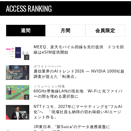
ACCESS RANKING
週間
月間
会員限定
MEEQ、楽天モバイル回線を先行提供 ドコモ回
線はeSIM提供開始
ホワイトペーパー
通信業界のAIトレンド2026 ― NVIDIA 1000社超
調査が捉えた「転換点」
ソリューション特集
60GHz帯無線LANの現在地 Wi-Fiと光ファイバ
ーの間を埋める選択肢に
NTTドコモ、2027年にマーケティングを“フルAI
化”へ 「現場社員も納得の切れ味鋭いAIエージ
ェント作る」
JR東日本、“新Suica”のデータ連携基盤に