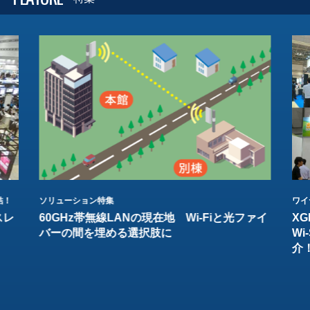
結！
ソリューション特集
ワイ
スレ
60GHz帯無線LANの現在地 Wi-Fiと光ファイ
XG
バーの間を埋める選択肢に
W
介