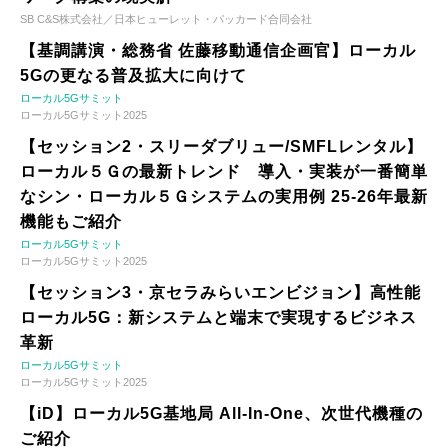
SB C&S株式会社／日本ヒューレット・パッカード合同会社
【基調講演・総務省 佐藤移動通信企画官】ローカル
5Gの更なる普及拡大に向けて
ローカル5Gサミット
ローカル5Gサミット2025
【セッション2・スリーダブリュー/SMFLレンタル】
ローカル５Ｇの最新トレンド 導入・実装が一番簡単
なシン・ローカル５Ｇシステムの実用例 25-26年最新
機能もご紹介
ローカル5Gサミット
ローカル5Gサミット2025
【セッション3・京セラみらいエンビジョン】高性能
ローカル5G：新システムと端末で実現するビジネス
革新
ローカル5Gサミット
ローカル5Gサミット2025
【iD】ローカル5G基地局 All-In-One、次世代機種の
ご紹介