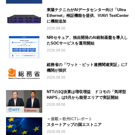
東陽テクニカがAIデータセンター向け「Ultra
Ethernet」検証機能を提供、VIAVI TestCenter
に機能追加
2026.08.06
NRIセキュア、独自開発のAI統制基盤を導入し
たSOCサービスを運用開始
2026.08.06
総務省の「ワット・ビット連携関連実証」に7
機関が採択
2026.08.06
NTTの1Q決算は増収増益 ドコモの「気球型
HAPS」は9月から能登エリアで実証開始
2026.08.06
＜連載＞欧州ICTレポート
スタートアップの国エストニア
2026.08.06