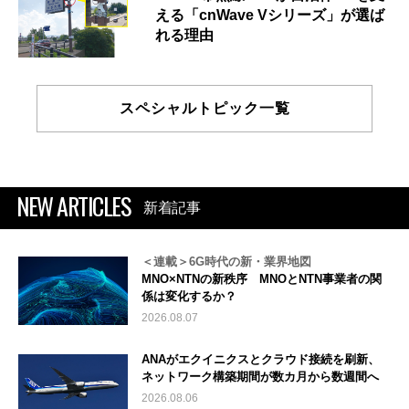
える「cnWave Vシリーズ」が選ば
れる理由
スペシャルトピック一覧
NEW ARTICLES
新着記事
＜連載＞6G時代の新・業界地図
MNO×NTNの新秩序 MNOとNTN事業者の関
係は変化するか？
2026.08.07
ANAがエクイニクスとクラウド接続を刷新、
ネットワーク構築期間が数カ月から数週間へ
2026.08.06