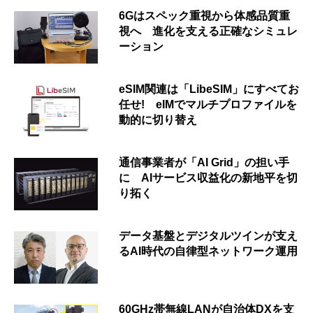
6Gはスペック重視から体感品質重
視へ 進化を支える正確なシミュレ
ーション
eSIM関連は「LibeSIM」にすべてお
任せ! eIMでマルチプロファイルを
動的に切り替え
通信事業者が「AI Grid」の担い手
に AIサービス収益化の新地平を切
り拓く
データ基盤とデジタルツインが支え
るAI時代の自律型ネットワーク運用
60GHz帯無線LANが自治体DXを支