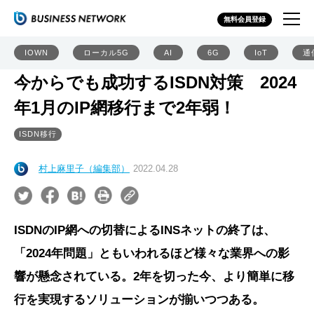
無料会員登録
IOWN
ローカル5G
AI
6G
IoT
通
今からでも成功するISDN対策 2024
年1月のIP網移行まで2年弱！
ISDN移行
村上麻里子（編集部）
2022.04.28
ISDNのIP網への切替によるINSネットの終了は、
「2024年問題」ともいわれるほど様々な業界への影
響が懸念されている。2年を切った今、より簡単に移
行を実現するソリューションが揃いつつある。