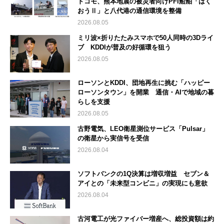
ドコモ、熊本地震の被災者向けPFI船舶「はく
おうⅡ」と八代港の通信環境を整備
2026.08.05
ミリ波×折りたたみスマホで50人同時の3Dライ
ブ KDDIが普及の好循環を狙う
2026.08.05
ローソンとKDDI、団地再生に挑む「ハッピー
ローソンタウン」を開業 通信・AIで地域の暮
らしを支援
2026.08.05
古野電気、LEO衛星測位サービス「Pulsar」
の衛星から実信号を受信
2026.08.04
ソフトバンクの1Q決算は増収増益 セブン＆
アイとの「未来型コンビニ」の実現にも意欲
2026.08.04
古河電工が光ファイバー増産へ、総投資額は約