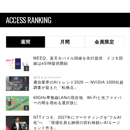
ACCESS RANKING
週間
月間
会員限定
MEEQ、楽天モバイル回線を先行提供 ドコモ回
線はeSIM提供開始
ホワイトペーパー
通信業界のAIトレンド2026 ― NVIDIA 1000社超
調査が捉えた「転換点」
60GHz帯無線LANの現在地 Wi-Fiと光ファイバ
ーの間を埋める選択肢に
NTTドコモ、2027年にマーケティングを“フルAI
化”へ 「現場社員も納得の切れ味鋭いAIエージ
ェント作る」