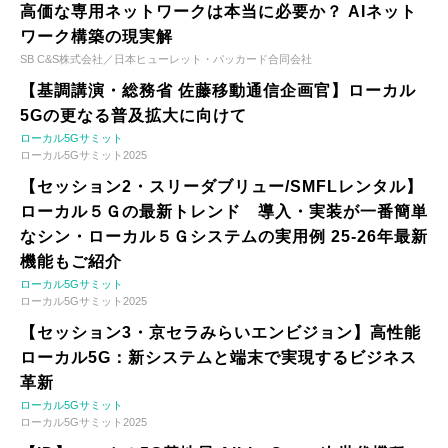
高価な専用ネットワークは本当に必要か？ AIネット
ワーク構築の現実解
SB C&S株式会社／日本ヒューレット・パッカード合同会社
【基調講演・総務省 佐藤移動通信企画官】ローカル
5Gの更なる普及拡大に向けて
ローカル5Gサミット
ローカル5Gサミット2025
【セッション2・スリーダブリュー/SMFLレンタル】
ローカル５Ｇの最新トレンド 導入・実装が一番簡単
なシン・ローカル５Ｇシステムの実用例 25-26年最新
機能もご紹介
ローカル5Gサミット
ローカル5Gサミット2025
【セッション3・京セラみらいエンビジョン】高性能
ローカル5G：新システムと端末で実現するビジネス
革新
ローカル5Gサミット
ローカル5Gサミット2025