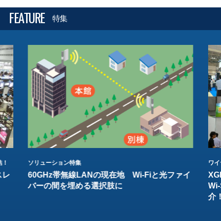
FEATURE
特集
結！
ソリューション特集
ワイ
スレ
60GHz帯無線LANの現在地 Wi-Fiと光ファイ
XG
バーの間を埋める選択肢に
W
介