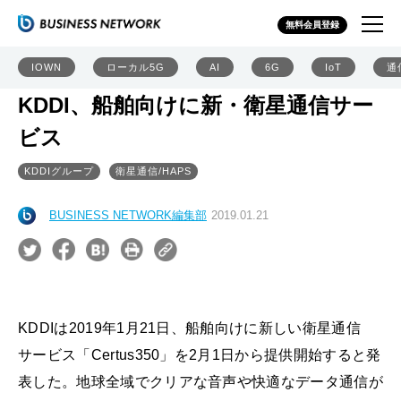
無料会員登録
IOWN
ローカル5G
AI
6G
IoT
通
KDDI、船舶向けに新・衛星通信サー
ビス
KDDIグループ
衛星通信/HAPS
BUSINESS NETWORK編集部
2019.01.21
KDDIは2019年1月21日、船舶向けに新しい衛星通信
サービス「Certus350」を2月1日から提供開始すると発
表した。地球全域でクリアな音声や快適なデータ通信が