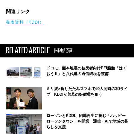
関連リンク
発表資料（KDDI）
RELATED ARTICLE
関連記事
ドコモ、熊本地震の被災者向けPFI船舶「はく
おうⅡ」と八代港の通信環境を整備
ミリ波×折りたたみスマホで50人同時の3Dライ
ブ KDDIが普及の好循環を狙う
ローソンとKDDI、団地再生に挑む「ハッピー
ローソンタウン」を開業 通信・AIで地域の暮
らしを支援