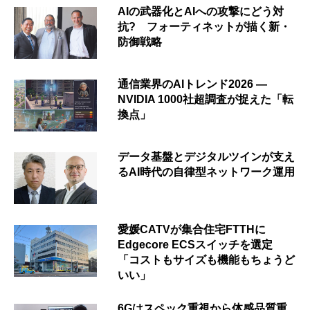
AIの武器化とAIへの攻撃にどう対
抗? フォーティネットが描く新・
防御戦略
通信業界のAIトレンド2026 ―
NVIDIA 1000社超調査が捉えた「転
換点」
データ基盤とデジタルツインが支え
るAI時代の自律型ネットワーク運用
愛媛CATVが集合住宅FTTHに
Edgecore ECSスイッチを選定
「コストもサイズも機能もちょうど
いい」
6Gはスペック重視から体感品質重