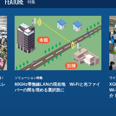
FEATURE
特集
結！
ソリューション特集
ワイ
スレ
60GHz帯無線LANの現在地 Wi-Fiと光ファイ
XG
バーの間を埋める選択肢に
W
介