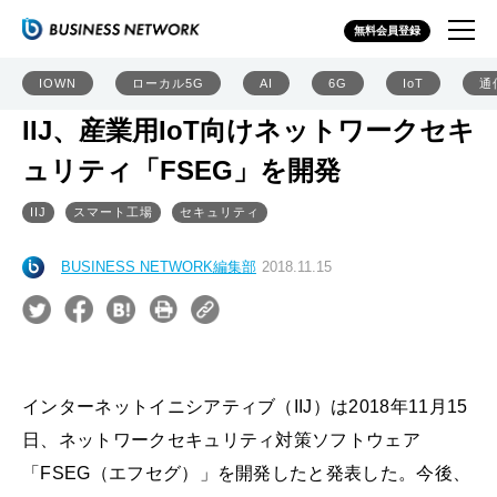
無料会員登録
IOWN
ローカル5G
AI
6G
IoT
通
IIJ、産業用IoT向けネットワークセキ
ュリティ「FSEG」を開発
IIJ
スマート工場
セキュリティ
BUSINESS NETWORK編集部
2018.11.15
インターネットイニシアティブ（IIJ）は2018年11月15
日、ネットワークセキュリティ対策ソフトウェア
「FSEG（エフセグ）」を開発したと発表した。今後、