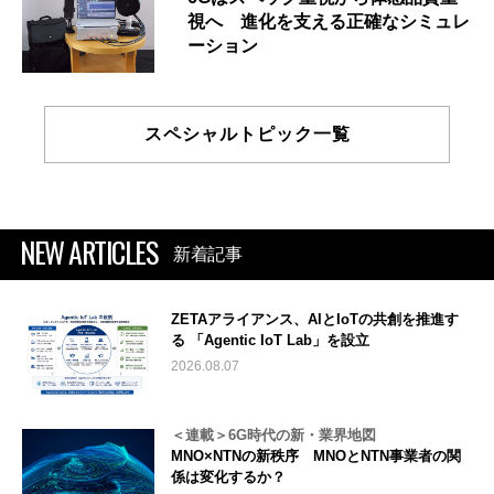
視へ 進化を支える正確なシミュレ
ーション
スペシャルトピック一覧
NEW ARTICLES
新着記事
ZETAアライアンス、AIとIoTの共創を推進す
る 「Agentic IoT Lab」を設立
2026.08.07
＜連載＞6G時代の新・業界地図
MNO×NTNの新秩序 MNOとNTN事業者の関
係は変化するか？