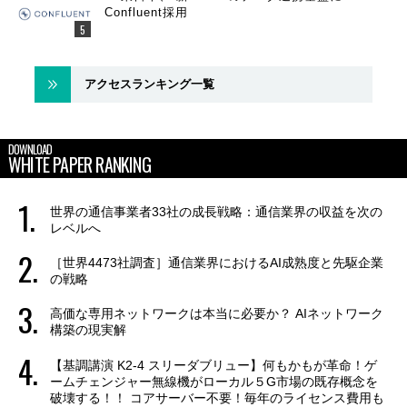
Confluent採用
アクセスランキング一覧
DOWNLOAD
WHITE PAPER RANKING
世界の通信事業者33社の成長戦略：通信業界の収益を次の
レベルへ
［世界4473社調査］通信業界におけるAI成熟度と先駆企業
の戦略
高価な専用ネットワークは本当に必要か？ AIネットワーク
構築の現実解
【基調講演 K2-4 スリーダブリュー】何もかもが革命！ゲ
ームチェンジャー無線機がローカル５G市場の既存概念を
破壊する！！ コアサーバー不要！毎年のライセンス費用も