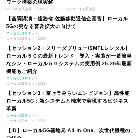
ワーク構築の現実解
SB C&S株式会社／日本ヒューレット・パッカード合同会社
【基調講演・総務省 佐藤移動通信企画官】ローカル
5Gの更なる普及拡大に向けて
ローカル5Gサミット
ローカル5Gサミット2025
【セッション2・スリーダブリュー/SMFLレンタル】
ローカル５Ｇの最新トレンド 導入・実装が一番簡単
なシン・ローカル５Ｇシステムの実用例 25-26年最新
機能もご紹介
ローカル5Gサミット
ローカル5Gサミット2025
【セッション3・京セラみらいエンビジョン】高性能
ローカル5G：新システムと端末で実現するビジネス
革新
ローカル5Gサミット
ローカル5Gサミット2025
【iD】ローカル5G基地局 All-In-One、次世代機種の