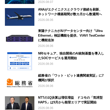
2026.08.07
ANAがエクイニクスとクラウド接続を刷新、
ネットワーク構築期間が数カ月から数週間へ
2026.08.06
東陽テクニカがAIデータセンター向け「Ultra
Ethernet」検証機能を提供、VIAVI TestCenter
に機能追加
2026.08.06
NRIセキュア、独自開発のAI統制基盤を導入し
たSOCサービスを運用開始
2026.08.06
総務省の「ワット・ビット連携関連実証」に7
機関が採択
2026.08.06
NTTの1Q決算は増収増益 ドコモの「気球型
HAPS」は9月から能登エリアで実証開始
2026.08.06