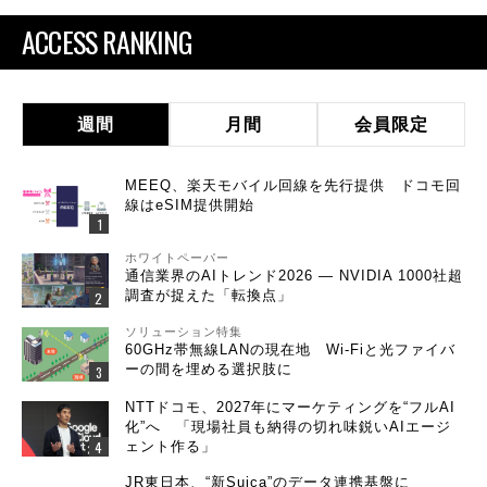
ACCESS RANKING
週間
月間
会員限定
MEEQ、楽天モバイル回線を先行提供 ドコモ回
線はeSIM提供開始
ホワイトペーパー
通信業界のAIトレンド2026 ― NVIDIA 1000社超
調査が捉えた「転換点」
ソリューション特集
60GHz帯無線LANの現在地 Wi-Fiと光ファイバ
ーの間を埋める選択肢に
NTTドコモ、2027年にマーケティングを“フルAI
化”へ 「現場社員も納得の切れ味鋭いAIエージ
ェント作る」
JR東日本、“新Suica”のデータ連携基盤に