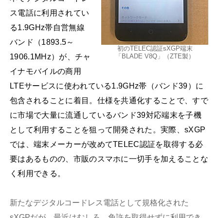
ス電話に利用されてい
る1.9GHz帯自営無線
バンド（1893.5～
初のTELEC認証sXGP端末
1906.1MHz）が、チャ
「BLADE V8Q」（ZTE製）
イナモバイルの商用
LTEサービスに使われている1.9GHz帯（バンド39）に
包含されることに着目。仕様を共通化することで、すで
に市場で大量に流通しているバンド39対応端末を子機
として利用することを狙って開発された。実際、sXGP
では、端末メーカーが改めてTELEC認証を取得する必
要はあるものの、市販のスマホに一切手を加えることな
く利用できる。
新たなデジタルコードレス電話として規格化された
sXGPだが、最近はむしろ、免許を取得せずに利用でき