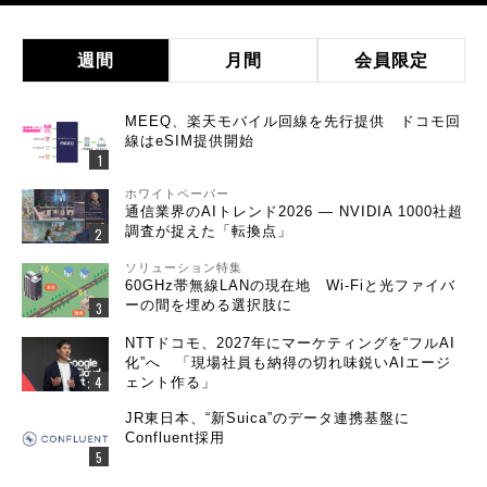
週間
月間
会員限定
MEEQ、楽天モバイル回線を先行提供 ドコモ回
線はeSIM提供開始
ホワイトペーパー
通信業界のAIトレンド2026 ― NVIDIA 1000社超
調査が捉えた「転換点」
ソリューション特集
60GHz帯無線LANの現在地 Wi-Fiと光ファイバ
ーの間を埋める選択肢に
NTTドコモ、2027年にマーケティングを“フルAI
化”へ 「現場社員も納得の切れ味鋭いAIエージ
ェント作る」
JR東日本、“新Suica”のデータ連携基盤に
Confluent採用