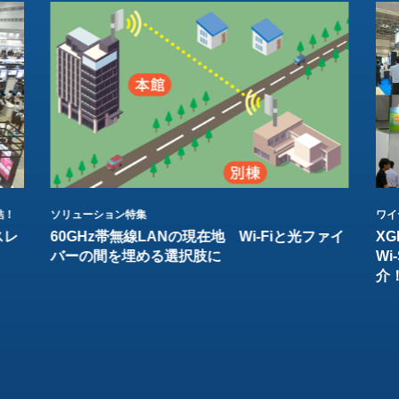
結！
ソリューション特集
ワイ
スレ
60GHz帯無線LANの現在地 Wi-Fiと光ファイ
XG
バーの間を埋める選択肢に
W
介