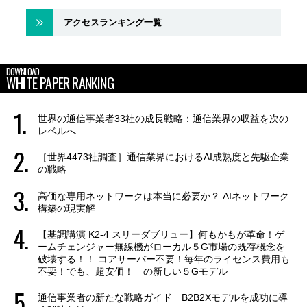
アクセスランキング一覧
DOWNLOAD
WHITE PAPER RANKING
世界の通信事業者33社の成長戦略：通信業界の収益を次の
レベルへ
［世界4473社調査］通信業界におけるAI成熟度と先駆企業
の戦略
高価な専用ネットワークは本当に必要か？ AIネットワーク
構築の現実解
【基調講演 K2-4 スリーダブリュー】何もかもが革命！ゲ
ームチェンジャー無線機がローカル５G市場の既存概念を
破壊する！！ コアサーバー不要！毎年のライセンス費用も
不要！でも、超安価！ の新しい５Gモデル
通信事業者の新たな戦略ガイド B2B2Xモデルを成功に導