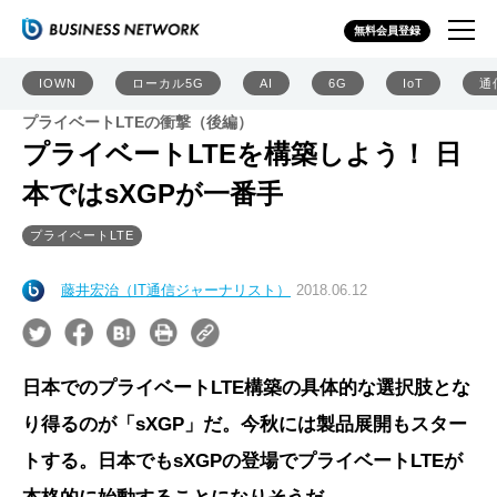
無料会員登録
IOWN
ローカル5G
AI
6G
IoT
通
プライベートLTEの衝撃（後編）
プライベートLTEを構築しよう！ 日
本ではsXGPが一番手
プライベートLTE
藤井宏治（IT通信ジャーナリスト）
2018.06.12
日本でのプライベートLTE構築の具体的な選択肢とな
り得るのが「sXGP」だ。今秋には製品展開もスター
トする。日本でもsXGPの登場でプライベートLTEが