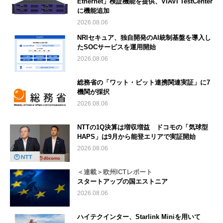
Ethernet」検証機能を提供、VIAVI TestCenter
に機能追加
2026.08.06
NRIセキュア、独自開発のAI統制基盤を導入し
たSOCサービスを運用開始
2026.08.06
総務省の「ワット・ビット連携関連実証」に7
機関が採択
2026.08.06
NTTの1Q決算は増収増益 ドコモの「気球型
HAPS」は9月から能登エリアで実証開始
2026.08.06
＜連載＞欧州ICTレポート
スタートアップの国エストニア
2026.08.06
ハイテクインター、Starlink Miniを用いて