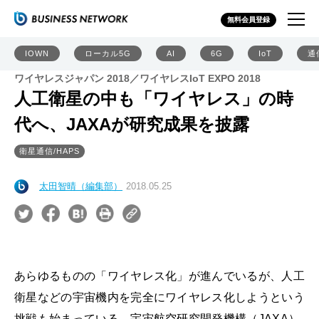
無料会員登録
IOWN
ローカル5G
AI
6G
IoT
通
ワイヤレスジャパン 2018／ワイヤレスIoT EXPO 2018
人工衛星の中も「ワイヤレス」の時
代へ、JAXAが研究成果を披露
衛星通信/HAPS
太田智晴（編集部）
2018.05.25
あらゆるものの「ワイヤレス化」が進んでいるが、人工
衛星などの宇宙機内を完全にワイヤレス化しようという
挑戦も始まっている。宇宙航空研究開発機構（JAXA）