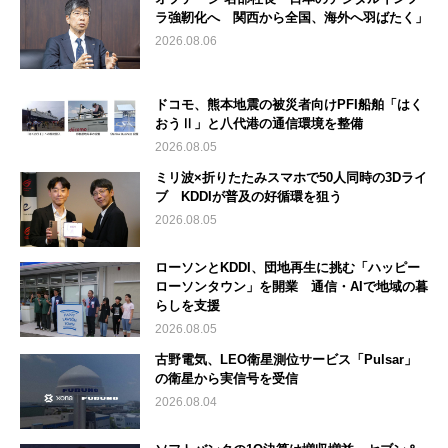
ラ強靭化へ 関西から全国、海外へ羽ばたく」
2026.08.06
ドコモ、熊本地震の被災者向けPFI船舶「はく
おうⅡ」と八代港の通信環境を整備
2026.08.05
ミリ波×折りたたみスマホで50人同時の3Dライ
ブ KDDIが普及の好循環を狙う
2026.08.05
ローソンとKDDI、団地再生に挑む「ハッピー
ローソンタウン」を開業 通信・AIで地域の暮
らしを支援
2026.08.05
古野電気、LEO衛星測位サービス「Pulsar」
の衛星から実信号を受信
2026.08.04