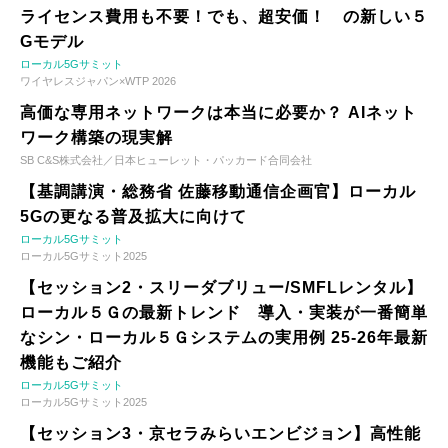
ライセンス費用も不要！でも、超安価！ の新しい５
Gモデル
ローカル5Gサミット
ワイヤレスジャパン×WTP 2026
高価な専用ネットワークは本当に必要か？ AIネット
ワーク構築の現実解
SB C&S株式会社／日本ヒューレット・パッカード合同会社
【基調講演・総務省 佐藤移動通信企画官】ローカル
5Gの更なる普及拡大に向けて
ローカル5Gサミット
ローカル5Gサミット2025
【セッション2・スリーダブリュー/SMFLレンタル】
ローカル５Ｇの最新トレンド 導入・実装が一番簡単
なシン・ローカル５Ｇシステムの実用例 25-26年最新
機能もご紹介
ローカル5Gサミット
ローカル5Gサミット2025
【セッション3・京セラみらいエンビジョン】高性能