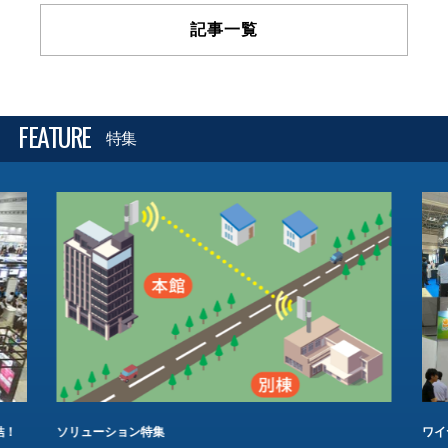
記事一覧
FEATURE
特集
結！
ソリューション特集
ワイ