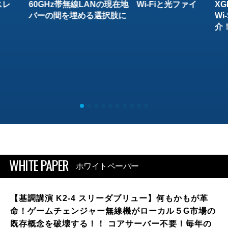
スレ
60GHz帯無線LANの現在地 Wi-Fiと光ファイ
XG
バーの間を埋める選択肢に
W
介
WHITE PAPER
ホワイトペーパー
【基調講演 K2-4 スリーダブリュー】何もかもが革
命！ゲームチェンジャー無線機がローカル５G市場の
既存概念を破壊する！！ コアサーバー不要！毎年の