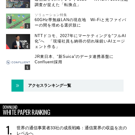
調査が捉えた「転換点」
ソリューション特集
60GHz帯無線LANの現在地 Wi-Fiと光ファイバ
ーの間を埋める選択肢に
NTTドコモ、2027年にマーケティングを“フルAI
化”へ 「現場社員も納得の切れ味鋭いAIエージ
ェント作る」
JR東日本、“新Suica”のデータ連携基盤に
Confluent採用
アクセスランキング一覧
DOWNLOAD
WHITE PAPER RANKING
世界の通信事業者33社の成長戦略：通信業界の収益を次の
レベルへ