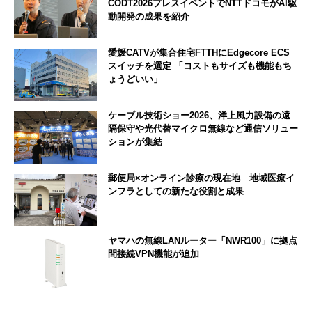
CODT2026プレスイベントでNTTドコモがAI駆
動開発の成果を紹介
愛媛CATVが集合住宅FTTHにEdgecore ECS
スイッチを選定 「コストもサイズも機能もち
ょうどいい」
ケーブル技術ショー2026、洋上風力設備の遠
隔保守や光代替マイクロ無線など通信ソリュー
ションが集結
郵便局×オンライン診療の現在地 地域医療イ
ンフラとしての新たな役割と成果
ヤマハの無線LANルーター「NWR100」に拠点
間接続VPN機能が追加