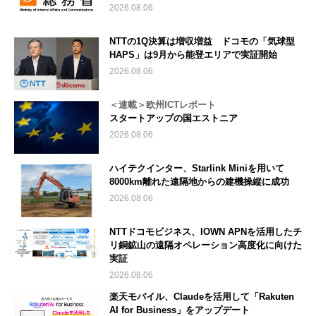
2026.08.06
NTTの1Q決算は増収増益 ドコモの「気球型
HAPS」は9月から能登エリアで実証開始
2026.08.06
＜連載＞欧州ICTレポート
スタートアップの国エストニア
2026.08.06
ハイテクインター、Starlink Miniを用いて
8000km離れた遠隔地からの建機操縦に成功
2026.08.06
NTTドコモビジネス、IOWN APNを活用したチ
リ銅鉱山の遠隔オペレーション高度化に向けた
実証
2026.08.06
楽天モバイル、Claudeを活用して「Rakuten
AI for Business」をアップデート