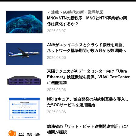
＜連載＞6G時代の新・業界地図
MNO×NTNの新秩序 MNOとNTN事業者の関
係は変化するか？
2026.08.07
ANAがエクイニクスとクラウド接続を刷新、
ネットワーク構築期間が数カ月から数週間へ
2026.08.06
東陽テクニカがAIデータセンター向け「Ultra
Ethernet」検証機能を提供、VIAVI TestCenter
に機能追加
2026.08.06
NRIセキュア、独自開発のAI統制基盤を導入し
たSOCサービスを運用開始
2026.08.06
総務省の「ワット・ビット連携関連実証」に7
機関が採択