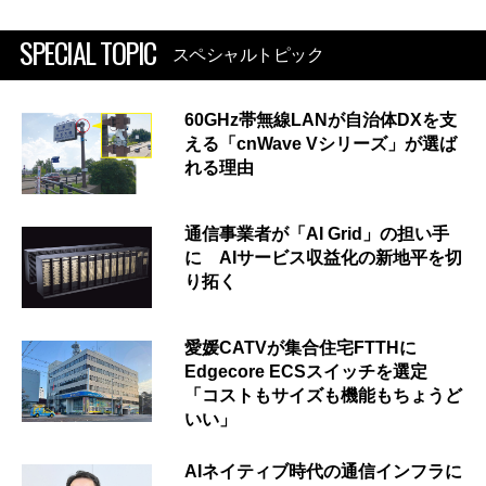
SPECIAL TOPIC
スペシャルトピック
60GHz帯無線LANが自治体DXを支
える「cnWave Vシリーズ」が選ば
れる理由
通信事業者が「AI Grid」の担い手
に AIサービス収益化の新地平を切
り拓く
愛媛CATVが集合住宅FTTHに
Edgecore ECSスイッチを選定
「コストもサイズも機能もちょうど
いい」
AIネイティブ時代の通信インフラに