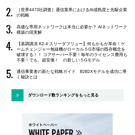
［世界4473社調査］通信業界におけるAI成熟度と先駆企業
の戦略
高価な専用ネットワークは本当に必要か？ AIネットワーク
構築の現実解
【基調講演 K2-4 スリーダブリュー】何もかもが革命！ゲ
ームチェンジャー無線機がローカル５G市場の既存概念を
破壊する！！ コアサーバー不要！毎年のライセンス費用も
不要！でも、超安価！ の新しい５Gモデル
通信事業者の新たな戦略ガイド B2B2Xモデルを成功に導
く秘訣とは
ダウンロード数ランキングをもっと見る