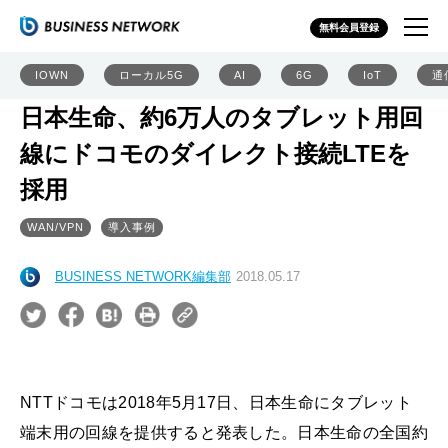
無料会員登録
IOWN
ローカル5G
AI
6G
IoT
通
日本生命、約6万人のタブレット用回
線にドコモのダイレクト接続LTEを
採用
WAN/VPN
導入事例
BUSINESS NETWORK編集部
2018.05.17
NTTドコモは2018年5月17日、日本生命にタブレット
端末用の回線を提供すると発表した。日本生命の全国約