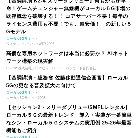
【基調講演 K2-4 スリーダブリュー】何もかもが革
命！ゲームチェンジャー無線機がローカル５G市場の
既存概念を破壊する！！ コアサーバー不要！毎年の
ライセンス費用も不要！でも、超安価！ の新しい５
Gモデル
ローカル5Gサミット
ワイヤレスジャパン×WTP 2026
高価な専用ネットワークは本当に必要か？ AIネット
ワーク構築の現実解
SB C&S株式会社／日本ヒューレット・パッカード合同会社
【基調講演・総務省 佐藤移動通信企画官】ローカル
5Gの更なる普及拡大に向けて
ローカル5Gサミット
ローカル5Gサミット2025
【セッション2・スリーダブリュー/SMFLレンタル】
ローカル５Ｇの最新トレンド 導入・実装が一番簡単
なシン・ローカル５Ｇシステムの実用例 25-26年最新
機能もご紹介
ローカル5Gサミット