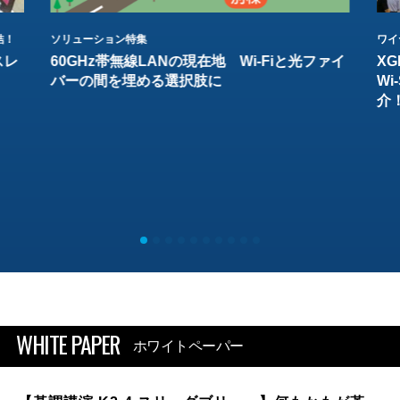
結！
ソリューション特集
ワイ
スレ
60GHz帯無線LANの現在地 Wi-Fiと光ファイ
XG
バーの間を埋める選択肢に
W
介
WHITE PAPER
ホワイトペーパー