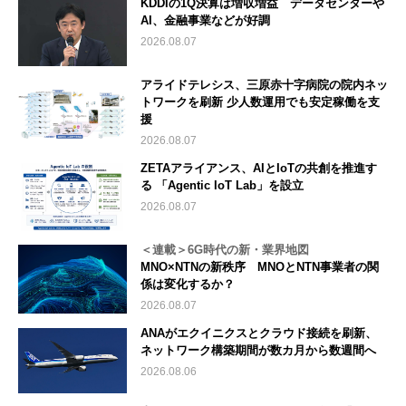
KDDIの1Q決算は増収増益 データセンターや
AI、金融事業などが好調
2026.08.07
アライドテレシス、三原赤十字病院の院内ネッ
トワークを刷新 少人数運用でも安定稼働を支
援
2026.08.07
ZETAアライアンス、AIとIoTの共創を推進す
る 「Agentic IoT Lab」を設立
2026.08.07
＜連載＞6G時代の新・業界地図
MNO×NTNの新秩序 MNOとNTN事業者の関
係は変化するか？
2026.08.07
ANAがエクイニクスとクラウド接続を刷新、
ネットワーク構築期間が数カ月から数週間へ
2026.08.06