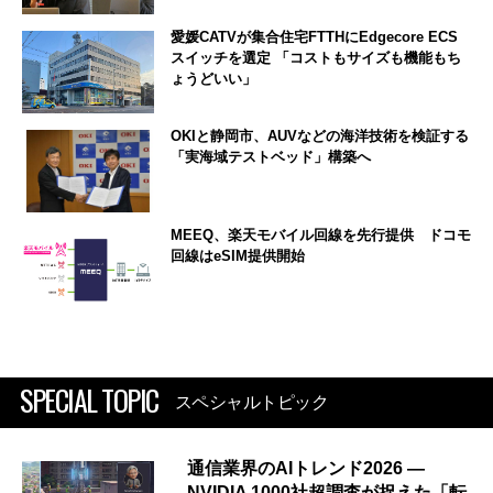
愛媛CATVが集合住宅FTTHにEdgecore ECS
スイッチを選定 「コストもサイズも機能もち
ょうどいい」
OKIと静岡市、AUVなどの海洋技術を検証する
「実海域テストベッド」構築へ
MEEQ、楽天モバイル回線を先行提供 ドコモ
回線はeSIM提供開始
SPECIAL TOPIC
スペシャルトピック
通信業界のAIトレンド2026 ―
NVIDIA 1000社超調査が捉えた「転