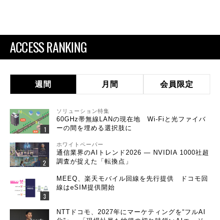
ACCESS RANKING
週間
月間
会員限定
ソリューション特集
60GHz帯無線LANの現在地 Wi-Fiと光ファイバ
ーの間を埋める選択肢に
ホワイトペーパー
通信業界のAIトレンド2026 ― NVIDIA 1000社超
調査が捉えた「転換点」
MEEQ、楽天モバイル回線を先行提供 ドコモ回
線はeSIM提供開始
NTTドコモ、2027年にマーケティングを“フルAI