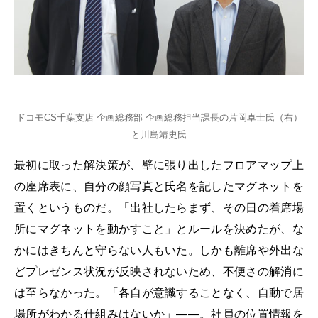
ドコモCS千葉支店 企画総務部 企画総務担当課長の片岡卓士氏（右）
と川島靖史氏
最初に取った解決策が、壁に張り出したフロアマップ上
の座席表に、自分の顔写真と氏名を記したマグネットを
置くというものだ。「出社したらまず、その日の着席場
所にマグネットを動かすこと」とルールを決めたが、な
かにはきちんと守らない人もいた。しかも離席や外出な
どプレゼンス状況が反映されないため、不便さの解消に
は至らなかった。「各自が意識することなく、自動で居
場所がわかる仕組みはないか」――。社員の位置情報を