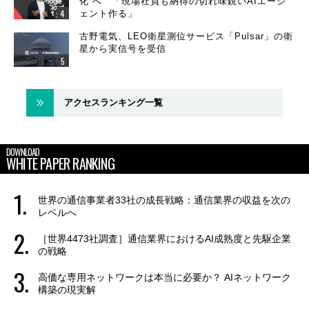
化”へ 「現場社員も納得の切れ味鋭いAIエージ
ェント作る」
古野電気、LEO衛星測位サービス「Pulsar」の衛
星から実信号を受信
アクセスランキング一覧
DOWNLOAD
WHITE PAPER RANKING
世界の通信事業者33社の成長戦略：通信業界の収益を次の
レベルへ
［世界4473社調査］通信業界におけるAI成熟度と先駆企業
の戦略
高価な専用ネットワークは本当に必要か？ AIネットワーク
構築の現実解