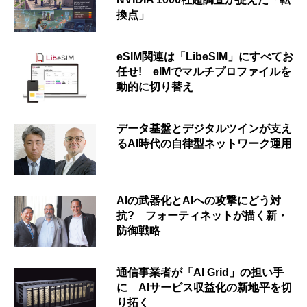
換点」
eSIM関連は「LibeSIM」にすべてお
任せ! eIMでマルチプロファイルを
動的に切り替え
データ基盤とデジタルツインが支え
るAI時代の自律型ネットワーク運用
AIの武器化とAIへの攻撃にどう対
抗? フォーティネットが描く新・
防御戦略
通信事業者が「AI Grid」の担い手
に AIサービス収益化の新地平を切
り拓く