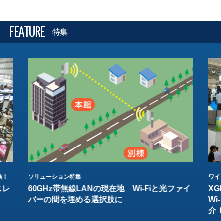
FEATURE
特集
結！
ソリューション特集
ワイ
スレ
60GHz帯無線LANの現在地 Wi-Fiと光ファイ
XG
バーの間を埋める選択肢に
W
介