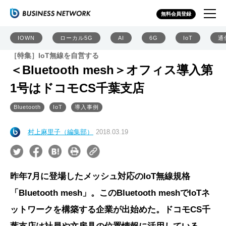
無料会員登録
IOWN
ローカル5G
AI
6G
IoT
通
［特集］IoT無線を自営する
＜Bluetooth mesh＞オフィス導入第
1号はドコモCS千葉支店
Bluetooth
IoT
導入事例
村上麻里子（編集部）
2018.03.19
昨年7月に登場したメッシュ対応のIoT無線規格
「Bluetooth mesh」。このBluetooth meshでIoTネ
ットワークを構築する企業が出始めた。ドコモCS千