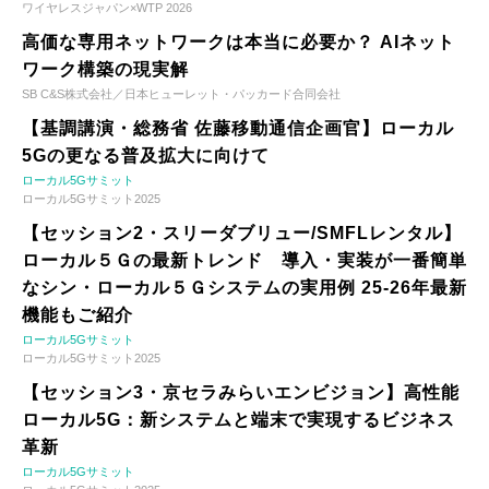
ワイヤレスジャパン×WTP 2026
高価な専用ネットワークは本当に必要か？ AIネット
ワーク構築の現実解
SB C&S株式会社／日本ヒューレット・パッカード合同会社
【基調講演・総務省 佐藤移動通信企画官】ローカル
5Gの更なる普及拡大に向けて
ローカル5Gサミット
ローカル5Gサミット2025
【セッション2・スリーダブリュー/SMFLレンタル】
ローカル５Ｇの最新トレンド 導入・実装が一番簡単
なシン・ローカル５Ｇシステムの実用例 25-26年最新
機能もご紹介
ローカル5Gサミット
ローカル5Gサミット2025
【セッション3・京セラみらいエンビジョン】高性能
ローカル5G：新システムと端末で実現するビジネス
革新
ローカル5Gサミット