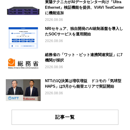
東陽テクニカがAIデータセンター向け「Ultra
Ethernet」検証機能を提供、VIAVI TestCenter
に機能追加
2026.08.06
NRIセキュア、独自開発のAI統制基盤を導入し
たSOCサービスを運用開始
2026.08.06
総務省の「ワット・ビット連携関連実証」に7
機関が採択
2026.08.06
NTTの1Q決算は増収増益 ドコモの「気球型
HAPS」は9月から能登エリアで実証開始
2026.08.06
記事一覧