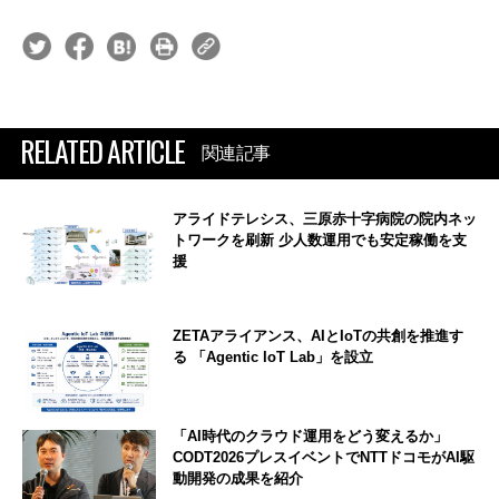
RELATED ARTICLE
関連記事
アライドテレシス、三原赤十字病院の院内ネッ
トワークを刷新 少人数運用でも安定稼働を支
援
ZETAアライアンス、AIとIoTの共創を推進す
る 「Agentic IoT Lab」を設立
「AI時代のクラウド運用をどう変えるか」
CODT2026プレスイベントでNTTドコモがAI駆
動開発の成果を紹介