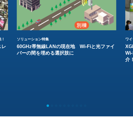
結！
ソリューション特集
ワイ
スレ
60GHz帯無線LANの現在地 Wi-Fiと光ファイ
XG
バーの間を埋める選択肢に
W
介