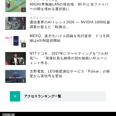
ソリューション特集
60GHz帯無線LANの現在地 Wi-Fiと光ファイバ
ーの間を埋める選択肢に
ホワイトペーパー
通信業界のAIトレンド2026 ― NVIDIA 1000社超
調査が捉えた「転換点」
MEEQ、楽天モバイル回線を先行提供 ドコモ回
線はeSIM提供開始
NTTドコモ、2027年にマーケティングを“フルAI
化”へ 「現場社員も納得の切れ味鋭いAIエージ
ェント作る」
古野電気、LEO衛星測位サービス「Pulsar」の衛
星から実信号を受信
アクセスランキング一覧
DOWNLOAD