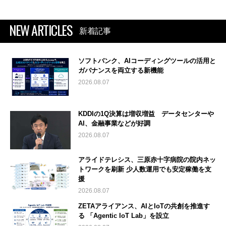
NEW ARTICLES
新着記事
ソフトバンク、AIコーディングツールの活用と
ガバナンスを両立する新機能
2026.08.07
KDDIの1Q決算は増収増益 データセンターや
AI、金融事業などが好調
2026.08.07
アライドテレシス、三原赤十字病院の院内ネッ
トワークを刷新 少人数運用でも安定稼働を支
援
2026.08.07
ZETAアライアンス、AIとIoTの共創を推進す
る 「Agentic IoT Lab」を設立