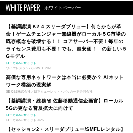
WHITE PAPER
ホワイトペーパー
【基調講演 K2-4 スリーダブリュー】何もかもが革
命！ゲームチェンジャー無線機がローカル５G市場の
既存概念を破壊する！！ コアサーバー不要！毎年の
ライセンス費用も不要！でも、超安価！ の新しい５
Gモデル
ローカル5Gサミット
ワイヤレスジャパン×WTP 2026
高価な専用ネットワークは本当に必要か？ AIネット
ワーク構築の現実解
SB C&S株式会社／日本ヒューレット・パッカード合同会社
【基調講演・総務省 佐藤移動通信企画官】ローカル
5Gの更なる普及拡大に向けて
ローカル5Gサミット
ローカル5Gサミット2025
【セッション2・スリーダブリュー/SMFLレンタル】