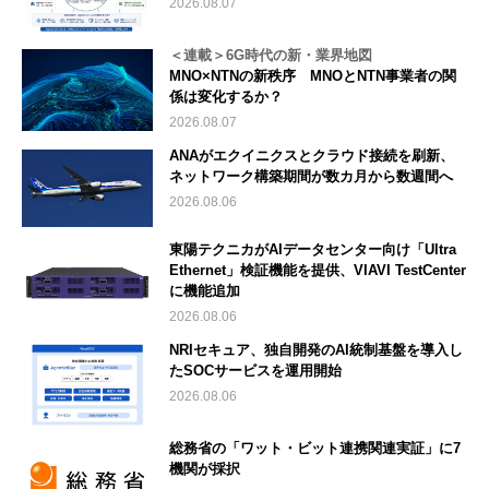
2026.08.07
＜連載＞6G時代の新・業界地図
MNO×NTNの新秩序 MNOとNTN事業者の関
係は変化するか？
2026.08.07
ANAがエクイニクスとクラウド接続を刷新、
ネットワーク構築期間が数カ月から数週間へ
2026.08.06
東陽テクニカがAIデータセンター向け「Ultra
Ethernet」検証機能を提供、VIAVI TestCenter
に機能追加
2026.08.06
NRIセキュア、独自開発のAI統制基盤を導入し
たSOCサービスを運用開始
2026.08.06
総務省の「ワット・ビット連携関連実証」に7
機関が採択