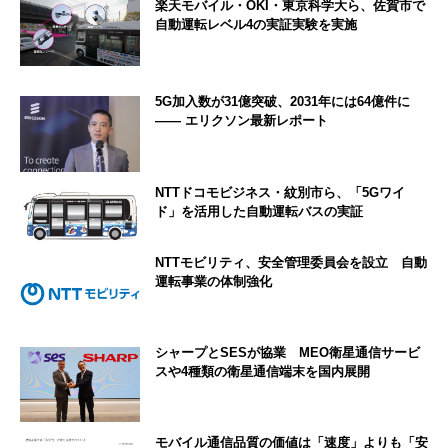
楽天モバイル・OKI・東京科学大ら、佐賀市で
自動運転レベル4の実証実験を実施
5G加入数が31億突破、2031年には64億件に
―― エリクソン最新レポート
NTTドコモビジネス・紋別市ら、「5Gワイ
ド」を活用した自動運転バスの実証
NTTモビリティ、安全管理委員会を設立 自動
運転事業の体制強化
シャープとSESが協業 MEO衛星通信サービ
スや4種類の衛星通信端末を国内展開
モバイル通信品質の価値は「速度」よりも「安