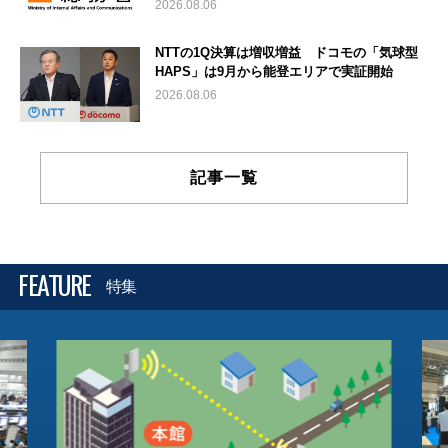
2026.08.06
NTTの1Q決算は増収増益 ドコモの「気球型
HAPS」は9月から能登エリアで実証開始
2026.08.06
記事一覧
FEATURE
特集