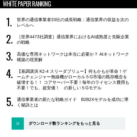
WHITE PAPER RANKING
世界の通信事業者33社の成長戦略：通信業界の収益を次の
レベルへ
［世界4473社調査］通信業界におけるAI成熟度と先駆企業
の戦略
高価な専用ネットワークは本当に必要か？ AIネットワーク
構築の現実解
【基調講演 K2-4 スリーダブリュー】何もかもが革命！ゲ
ームチェンジャー無線機がローカル５G市場の既存概念を
破壊する！！ コアサーバー不要！毎年のライセンス費用も
不要！でも、超安価！ の新しい５Gモデル
通信事業者の新たな戦略ガイド B2B2Xモデルを成功に導
く秘訣とは
ダウンロード数ランキングをもっと見る