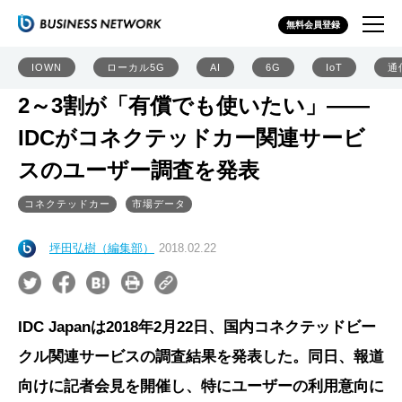
無料会員登録
IOWN
ローカル5G
AI
6G
IoT
通
2～3割が「有償でも使いたい」――
IDCがコネクテッドカー関連サービ
スのユーザー調査を発表
コネクテッドカー
市場データ
坪田弘樹（編集部）
2018.02.22
IDC Japanは2018年2月22日、国内コネクテッドビー
クル関連サービスの調査結果を発表した。同日、報道
向けに記者会見を開催し、特にユーザーの利用意向に