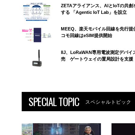
ZETAアライアンス、AIとIoTの共
する 「Agentic IoT Lab」を設立
MEEQ、楽天モバイル回線を先行提
コモ回線はeSIM提供開始
IIJ、LoRaWAN専用電波測定デバイ
売 ゲートウェイの置局設計を支援
SPECIAL TOPIC
スペシャルトピック