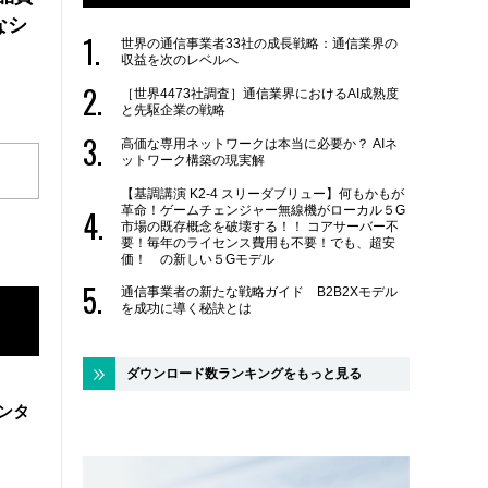
なシ
世界の通信事業者33社の成長戦略：通信業界の
収益を次のレベルへ
［世界4473社調査］通信業界におけるAI成熟度
と先駆企業の戦略
高価な専用ネットワークは本当に必要か？ AIネ
ットワーク構築の現実解
【基調講演 K2-4 スリーダブリュー】何もかもが
革命！ゲームチェンジャー無線機がローカル５G
市場の既存概念を破壊する！！ コアサーバー不
要！毎年のライセンス費用も不要！でも、超安
価！ の新しい５Gモデル
通信事業者の新たな戦略ガイド B2B2Xモデル
を成功に導く秘訣とは
ダウンロード数ランキングをもっと見る
ンタ