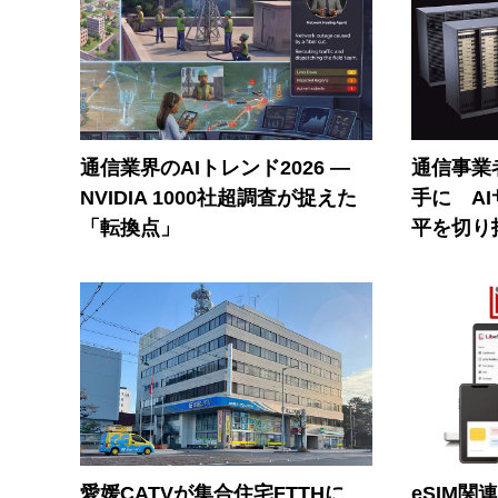
通信業界のAIトレンド2026 ―
通信事業者
NVIDIA 1000社超調査が捉えた
手に A
「転換点」
平を切り
愛媛CATVが集合住宅FTTHに
eSIM関