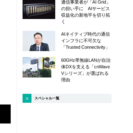
通信事業者が「AI Grid」
の担い手に AIサービス
収益化の新地平を切り拓
く
AIネイティブ時代の通信
インフラに不可欠な
「Trusted Connectivity」
60GHz帯無線LANが自治
体DXを支える「cnWave
Vシリーズ」が選ばれる
理由
スペシャル一覧