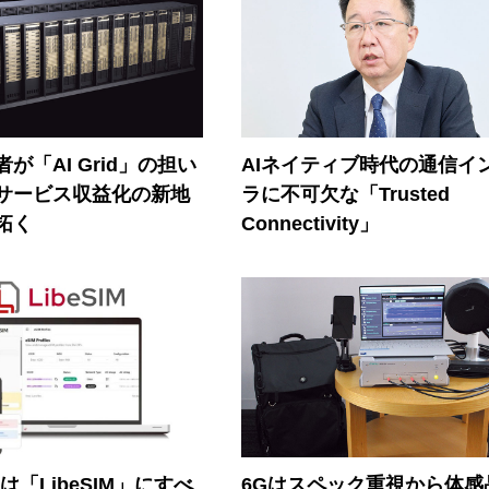
が「AI Grid」の担い
AIネイティブ時代の通信イ
Iサービス収益化の新地
ラに不可欠な「Trusted
拓く
Connectivity」
連は「LibeSIM」にすべ
6Gはスペック重視から体感