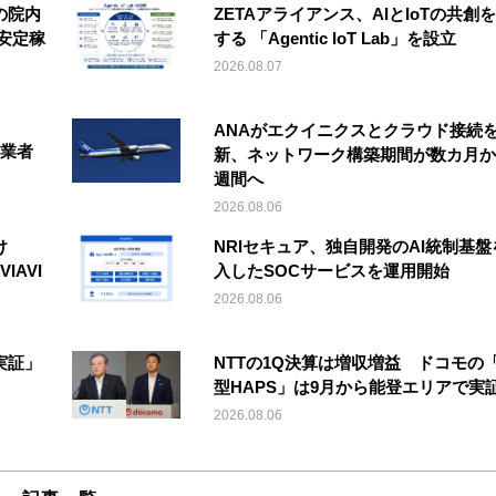
の院内
ZETAアライアンス、AIとIoTの共創
安定稼
する 「Agentic IoT Lab」を設立
2026.08.07
ANAがエクイニクスとクラウド接続
事業者
新、ネットワーク構築期間が数カ月か
週間へ
2026.08.06
け
NRIセキュア、独自開発のAI統制基盤
IAVI
入したSOCサービスを運用開始
2026.08.06
実証」
NTTの1Q決算は増収増益 ドコモの
型HAPS」は9月から能登エリアで実
2026.08.06