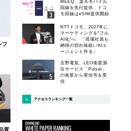
MEEQ、楽天モバイル
回線を先行提供 ドコ
モ回線はeSIM提供開始
NTTドコモ、2027年に
マーケティングを“フル
AI化”へ 「現場社員も
ンフ
納得の切れ味鋭いAIエ
ージェント作る」
古野電気、LEO衛星測
位サービス「Pulsar」
の衛星から実信号を受
信
アクセスランキング一覧
DOWNLOAD
WHITE PAPER RANKING
品質