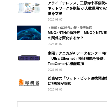
アライドテレシス、三原赤十字病院
ネットワークを刷新 少人数運用でも
働を支援
2026.08.07
＜連載＞6G時代の新・業界地図
MNO×NTNの新秩序 MNOとNTN
の関係は変化するか？
2026.08.07
東陽テクニカがAIデータセンター向
「Ultra Ethernet」検証機能を提供、V
TestCenterに機能追加
2026.08.06
総務省の「ワット・ビット連携関連
に7機関が採択
2026.08.06