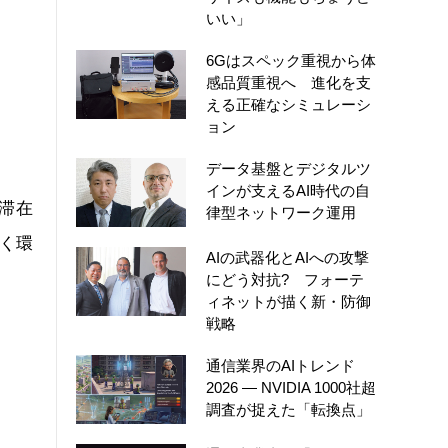
いい」
6Gはスペック重視から体
感品質重視へ 進化を支
える正確なシミュレーシ
ョン
データ基盤とデジタルツ
インが支えるAI時代の自
が滞在
律型ネットワーク運用
く環
AIの武器化とAIへの攻撃
にどう対抗? フォーテ
ィネットが描く新・防御
戦略
通信業界のAIトレンド
2026 ― NVIDIA 1000社超
調査が捉えた「転換点」