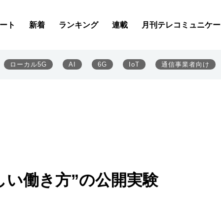
ート
新着
ランキング
連載
月刊テレコミュニケー
ローカル5G
AI
6G
IoT
通信事業者向け
新しい働き方”の公開実験