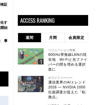
を検証
ACCESS RANKING
X化す
供開始
週間
月間
会員限定
t 事
ソリューション特集
60GHz帯無線LANの現
在地 Wi-Fiと光ファイ
バーの間を埋める選択
肢に
ホワイトペーパー
通信業界のAIトレンド
2026 ― NVIDIA 1000
社超調査が捉えた「転
換点」