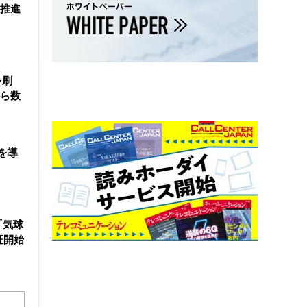
を推進
を刷
ら数
を導
「気球
証開始