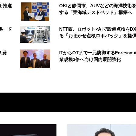
創を推進
OKIと静岡市、AUVなどの海洋技術
する「実海域テストベッド」構築へ
供 ド
NTT西、ロボット×AIで設備点検をD
る「おまかせ点検ロボパック」を提
ス発
ITからOTまで一元防御するForescou
業規模3倍へ向け国内展開強化