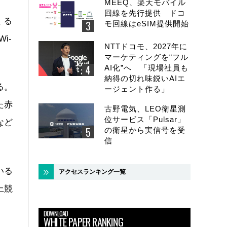
MEEQ、楽天モバイル
回線を先行提供 ドコ
くる
モ回線はeSIM提供開始
i-
NTTドコモ、2027年に
マーケティングを“フル
AI化”へ 「現場社員も
納得の切れ味鋭いAIエ
る。
ージェント作る」
た赤
古野電気、LEO衛星測
位サービス「Pulsar」
など
の衛星から実信号を受
信
いる
アクセスランキング一覧
上競
DOWNLOAD
WHITE PAPER RANKING