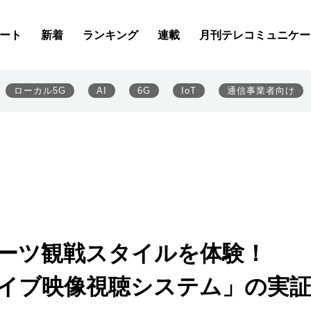
ート
新着
ランキング
連載
月刊テレコミュニケー
ローカル5G
AI
6G
IoT
通信事業者向け
ポーツ観戦スタイルを体験！
ライブ映像視聴システム」の実