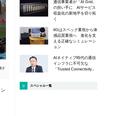
通信事業者が「AI Grid」
の担い手に AIサービス
収益化の新地平を切り拓
く
6Gはスペック重視から体
感品質重視へ 進化を支
える正確なシミュレーシ
ョン
AIネイティブ時代の通信
インフラに不可欠な
催さ
「Trusted Connectivity」
スペシャル一覧
ォン