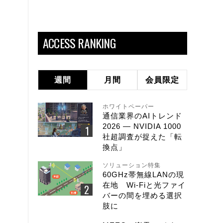
ACCESS RANKING
週間
月間
会員限定
ホワイトペーパー
通信業界のAIトレンド
2026 ― NVIDIA 1000
社超調査が捉えた「転
換点」
ソリューション特集
60GHz帯無線LANの現
在地 Wi-Fiと光ファイ
バーの間を埋める選択
肢に