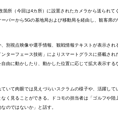
数箇所（今回は4カ所）に設置されたカメラから送られて
ーバーから5Gの基地局および移動局を経由し、観客席のW
。
か、別視点映像や選手情報、観戦情報テキストが表示され
インターフェース技術」によりスマートグラスに搭載され
を自由に動かしたり、動かした位置に応じて拡大表示する
れていて肉眼では見えづらいスクラムの様子や、活躍して
となく見ることができる。ドコモの担当者は「ゴルフや陸
効なのではないか」と話す。