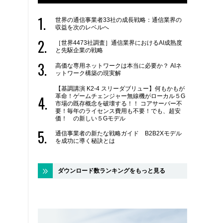
世界の通信事業者33社の成長戦略：通信業界の
収益を次のレベルへ
［世界4473社調査］通信業界におけるAI成熟度
と先駆企業の戦略
高価な専用ネットワークは本当に必要か？ AIネ
ットワーク構築の現実解
【基調講演 K2-4 スリーダブリュー】何もかもが
革命！ゲームチェンジャー無線機がローカル５G
市場の既存概念を破壊する！！ コアサーバー不
要！毎年のライセンス費用も不要！でも、超安
価！ の新しい５Gモデル
通信事業者の新たな戦略ガイド B2B2Xモデル
を成功に導く秘訣とは
ダウンロード数ランキングをもっと見る