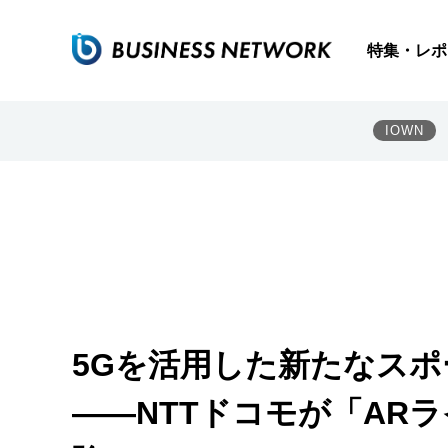
特集・レポ
IOWN
5Gを活用した新たなス
――NTTドコモが「AR