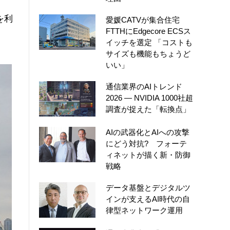
モ
を利
愛媛CATVが集合住宅
FTTHにEdgecore ECSス
イッチを選定 「コストも
サイズも機能もちょうど
いい」
通信業界のAIトレンド
2026 ― NVIDIA 1000社超
調査が捉えた「転換点」
AIの武器化とAIへの攻撃
にどう対抗? フォーテ
ィネットが描く新・防御
戦略
データ基盤とデジタルツ
インが支えるAI時代の自
律型ネットワーク運用