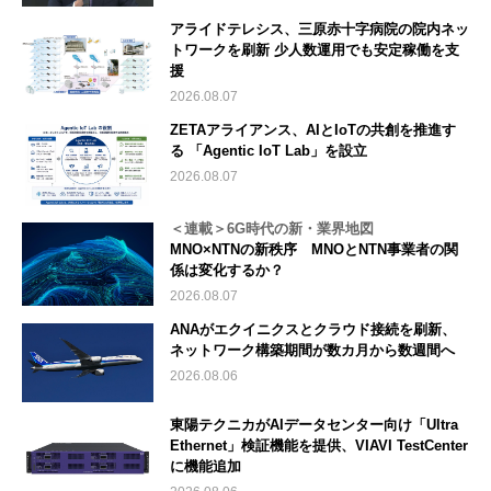
アライドテレシス、三原赤十字病院の院内ネッ
トワークを刷新 少人数運用でも安定稼働を支
援
2026.08.07
ZETAアライアンス、AIとIoTの共創を推進す
る 「Agentic IoT Lab」を設立
2026.08.07
＜連載＞6G時代の新・業界地図
MNO×NTNの新秩序 MNOとNTN事業者の関
係は変化するか？
2026.08.07
ANAがエクイニクスとクラウド接続を刷新、
ネットワーク構築期間が数カ月から数週間へ
2026.08.06
東陽テクニカがAIデータセンター向け「Ultra
Ethernet」検証機能を提供、VIAVI TestCenter
に機能追加