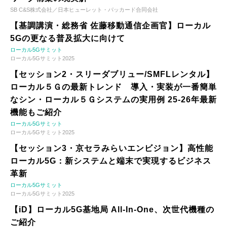
SB C&S株式会社／日本ヒューレット・パッカード合同会社
【基調講演・総務省 佐藤移動通信企画官】ローカル
5Gの更なる普及拡大に向けて
ローカル5Gサミット
ローカル5Gサミット2025
【セッション2・スリーダブリュー/SMFLレンタル】
ローカル５Ｇの最新トレンド 導入・実装が一番簡単
なシン・ローカル５Ｇシステムの実用例 25-26年最新
機能もご紹介
ローカル5Gサミット
ローカル5Gサミット2025
【セッション3・京セラみらいエンビジョン】高性能
ローカル5G：新システムと端末で実現するビジネス
革新
ローカル5Gサミット
ローカル5Gサミット2025
【iD】ローカル5G基地局 All-In-One、次世代機種の
ご紹介