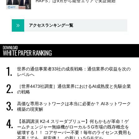
HAPS」は9月から能登エリアで実証開始
アクセスランキング一覧
DOWNLOAD
WHITE PAPER RANKING
世界の通信事業者33社の成長戦略：通信業界の収益を次の
レベルへ
［世界4473社調査］通信業界におけるAI成熟度と先駆企業
の戦略
高価な専用ネットワークは本当に必要か？ AIネットワーク
構築の現実解
【基調講演 K2-4 スリーダブリュー】何もかもが革命！ゲ
ームチェンジャー無線機がローカル５G市場の既存概念を
破壊する！！ コアサーバー不要！毎年のライセンス費用も
不要！でも、超安価！ の新しい５Gモデル