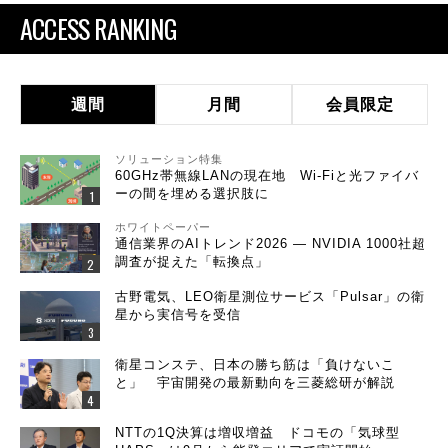
ACCESS RANKING
週間
月間
会員限定
ソリューション特集
60GHz帯無線LANの現在地 Wi-Fiと光ファイバ
ーの間を埋める選択肢に
ホワイトペーパー
通信業界のAIトレンド2026 ― NVIDIA 1000社超
調査が捉えた「転換点」
古野電気、LEO衛星測位サービス「Pulsar」の衛
星から実信号を受信
衛星コンステ、日本の勝ち筋は「負けないこ
と」 宇宙開発の最新動向を三菱総研が解説
NTTの1Q決算は増収増益 ドコモの「気球型