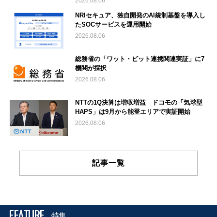
2026.08.06
NRIセキュア、独自開発のAI統制基盤を導入し
たSOCサービスを運用開始
2026.08.06
総務省の「ワット・ビット連携関連実証」に7
機関が採択
2026.08.06
NTTの1Q決算は増収増益 ドコモの「気球型
HAPS」は9月から能登エリアで実証開始
2026.08.06
記事一覧
FEATURE
特集