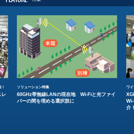
結！
ソリューション特集
ワイ
スレ
60GHz帯無線LANの現在地 Wi-Fiと光ファイ
XG
バーの間を埋める選択肢に
W
介