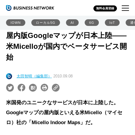
無料会員登録
IOWN
ローカル5G
AI
6G
IoT
通
屋内版Googleマップが日本上陸――
米Micelloが国内でベータサービス開
始
太田智晴（編集部）
2010.09.08
米国発のユニークなサービスが日本に上陸した。
Googleマップの屋内版といえる米Micello（マイセ
ロ）社の「Micello Indoor Maps」だ。