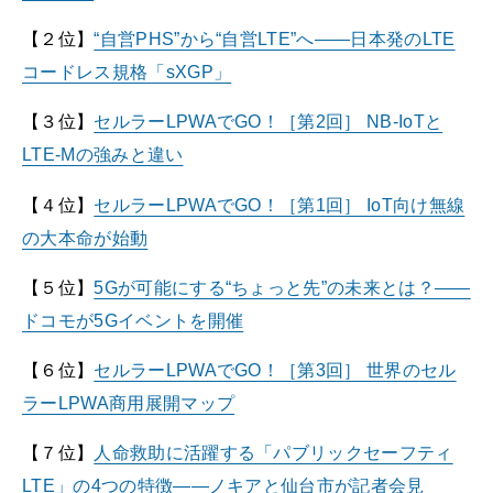
【２位】
“自営PHS”から“自営LTE”へ――日本発のLTE
コードレス規格「sXGP」
【３位】
セルラーLPWAでGO！［第2回］ NB-IoTと
LTE-Mの強みと違い
【４位】
セルラーLPWAでGO！［第1回］ IoT向け無線
の大本命が始動
【５位】
5Gが可能にする“ちょっと先”の未来とは？――
ドコモが5Gイベントを開催
【６位】
セルラーLPWAでGO！［第3回］ 世界のセル
ラーLPWA商用展開マップ
【７位】
人命救助に活躍する「パブリックセーフティ
LTE」の4つの特徴――ノキアと仙台市が記者会見