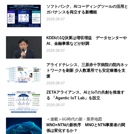
ソフトバンク、AIコーディングツールの活用と
ガバナンスを両立する新機能
2026.08.07
KDDIの1Q決算は増収増益 データセンターや
AI、金融事業などが好調
2026.08.07
アライドテレシス、三原赤十字病院の院内ネッ
トワークを刷新 少人数運用でも安定稼働を支
援
2026.08.07
ZETAアライアンス、AIとIoTの共創を推進す
る 「Agentic IoT Lab」を設立
2026.08.07
＜連載＞6G時代の新・業界地図
MNO×NTNの新秩序 MNOとNTN事業者の関
係は変化するか？