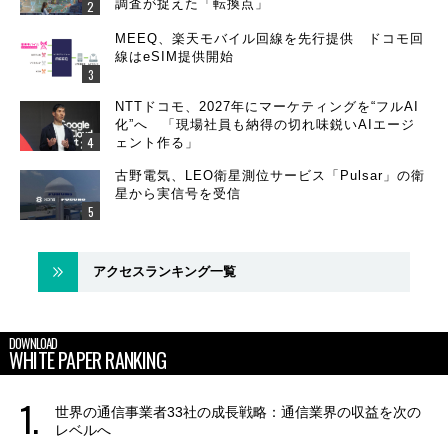
調査が捉えた「転換点」
MEEQ、楽天モバイル回線を先行提供 ドコモ回
線はeSIM提供開始
NTTドコモ、2027年にマーケティングを“フルAI
化”へ 「現場社員も納得の切れ味鋭いAIエージ
ェント作る」
古野電気、LEO衛星測位サービス「Pulsar」の衛
星から実信号を受信
アクセスランキング一覧
DOWNLOAD
WHITE PAPER RANKING
世界の通信事業者33社の成長戦略：通信業界の収益を次の
レベルへ