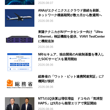
2026.08.07
ANAがエクイニクスとクラウド接続を刷新、
ネットワーク構築期間が数カ月から数週間へ
2026.08.06
東陽テクニカがAIデータセンター向け「Ultra
Ethernet」検証機能を提供、VIAVI TestCenter
に機能追加
2026.08.06
NRIセキュア、独自開発のAI統制基盤を導入し
たSOCサービスを運用開始
2026.08.06
総務省の「ワット・ビット連携関連実証」に7
機関が採択
2026.08.06
NTTの1Q決算は増収増益 ドコモの「気球型
HAPS」は9月から能登エリアで実証開始
2026.08.06