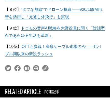
【８位】
“タフな無線”でドローン操縦――920/169MHz
帯を活用し「見通し外飛行」も実現
【９位】
ドコモの音声AI戦略を大野役員に聞く「対話型
AIであらゆる生活を革新」
【10位】
OTTも参戦！海底ケーブル市場の今――ITバ
ブル期以来の新設ラッシュ
RELATED ARTICLE
関連記事