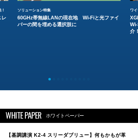
結！
ソリューション特集
ワイ
スレ
60GHz帯無線LANの現在地 Wi-Fiと光ファイ
XG
バーの間を埋める選択肢に
W
介
WHITE PAPER
ホワイトペーパー
【基調講演 K2-4 スリーダブリュー】何もかもが革