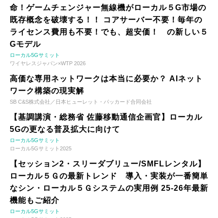
命！ゲームチェンジャー無線機がローカル５G市場の
既存概念を破壊する！！ コアサーバー不要！毎年の
ライセンス費用も不要！でも、超安価！ の新しい５
Gモデル
ローカル5Gサミット
ワイヤレスジャパン×WTP 2026
高価な専用ネットワークは本当に必要か？ AIネット
ワーク構築の現実解
SB C&S株式会社／日本ヒューレット・パッカード合同会社
【基調講演・総務省 佐藤移動通信企画官】ローカル
5Gの更なる普及拡大に向けて
ローカル5Gサミット
ローカル5Gサミット2025
【セッション2・スリーダブリュー/SMFLレンタル】
ローカル５Ｇの最新トレンド 導入・実装が一番簡単
なシン・ローカル５Ｇシステムの実用例 25-26年最新
機能もご紹介
ローカル5Gサミット