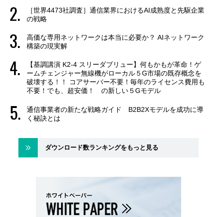
［世界4473社調査］通信業界におけるAI成熟度と先駆企業
の戦略
高価な専用ネットワークは本当に必要か？ AIネットワーク
構築の現実解
【基調講演 K2-4 スリーダブリュー】何もかもが革命！ゲ
ームチェンジャー無線機がローカル５G市場の既存概念を
破壊する！！ コアサーバー不要！毎年のライセンス費用も
不要！でも、超安価！ の新しい５Gモデル
通信事業者の新たな戦略ガイド B2B2Xモデルを成功に導
く秘訣とは
ダウンロード数ランキングをもっと見る