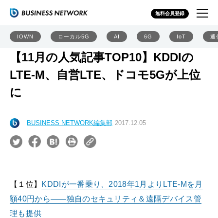
無料会員登録
IOWN
ローカル5G
AI
6G
IoT
通
【11月の人気記事TOP10】KDDIの
LTE-M、自営LTE、ドコモ5Gが上位
に
BUSINESS NETWORK編集部
2017.12.05
【１位】
KDDIが一番乗り、2018年1月よりLTE-Mを月
額40円から――独自のセキュリティ＆遠隔デバイス管
理も提供