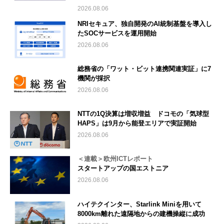
2026.08.06
NRIセキュア、独自開発のAI統制基盤を導入し
たSOCサービスを運用開始
2026.08.06
総務省の「ワット・ビット連携関連実証」に7
機関が採択
2026.08.06
NTTの1Q決算は増収増益 ドコモの「気球型
HAPS」は9月から能登エリアで実証開始
2026.08.06
＜連載＞欧州ICTレポート
スタートアップの国エストニア
2026.08.06
ハイテクインター、Starlink Miniを用いて
8000km離れた遠隔地からの建機操縦に成功