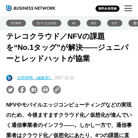
無料会員登録
IOWN
ローカル5G
AI
6G
IoT
通
テレコクラウド／NFVの課題
を“No.1タッグ”が解決――ジュニパ
ーとレッドハットが協業
太田智晴（編集部）
2017.11.22
NFVやモバイルエッジコンピューティングなどの実現
のため、今後ますますクラウド化／仮想化が進んでい
く通信事業者のインフラ――。しかし一方で、通信事
業者はクラウド化／仮想化にあたり、4つの課題に直