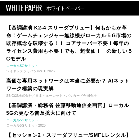
WHITE PAPER
ホワイトペーパー
【基調講演 K2-4 スリーダブリュー】何もかもが革
命！ゲームチェンジャー無線機がローカル５G市場の
既存概念を破壊する！！ コアサーバー不要！毎年の
ライセンス費用も不要！でも、超安価！ の新しい５
Gモデル
ローカル5Gサミット
ワイヤレスジャパン×WTP 2026
高価な専用ネットワークは本当に必要か？ AIネット
ワーク構築の現実解
SB C&S株式会社／日本ヒューレット・パッカード合同会社
【基調講演・総務省 佐藤移動通信企画官】ローカル
5Gの更なる普及拡大に向けて
ローカル5Gサミット
ローカル5Gサミット2025
【セッション2・スリーダブリュー/SMFLレンタル】