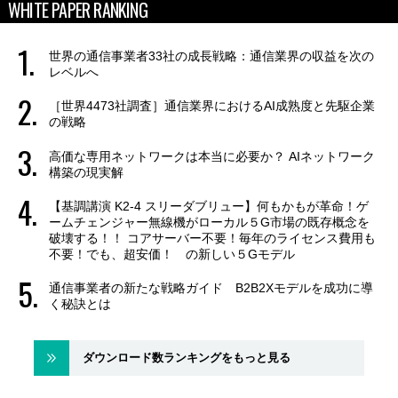
WHITE PAPER RANKING
世界の通信事業者33社の成長戦略：通信業界の収益を次の
レベルへ
［世界4473社調査］通信業界におけるAI成熟度と先駆企業
の戦略
高価な専用ネットワークは本当に必要か？ AIネットワーク
構築の現実解
【基調講演 K2-4 スリーダブリュー】何もかもが革命！ゲ
ームチェンジャー無線機がローカル５G市場の既存概念を
破壊する！！ コアサーバー不要！毎年のライセンス費用も
不要！でも、超安価！ の新しい５Gモデル
通信事業者の新たな戦略ガイド B2B2Xモデルを成功に導
く秘訣とは
ダウンロード数ランキングをもっと見る