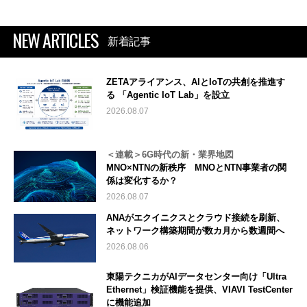
NEW ARTICLES
新着記事
ZETAアライアンス、AIとIoTの共創を推進す
る 「Agentic IoT Lab」を設立
2026.08.07
＜連載＞6G時代の新・業界地図
MNO×NTNの新秩序 MNOとNTN事業者の関
係は変化するか？
2026.08.07
ANAがエクイニクスとクラウド接続を刷新、
ネットワーク構築期間が数カ月から数週間へ
2026.08.06
東陽テクニカがAIデータセンター向け「Ultra
Ethernet」検証機能を提供、VIAVI TestCenter
に機能追加