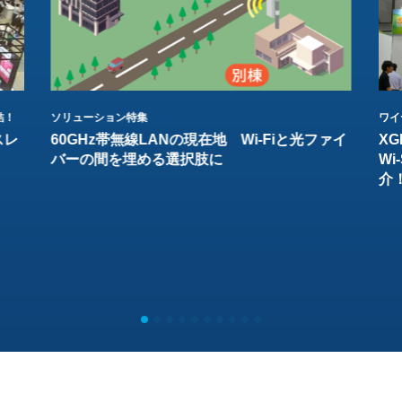
結！
ソリューション特集
ワイ
スレ
60GHz帯無線LANの現在地 Wi-Fiと光ファイ
XG
バーの間を埋める選択肢に
W
介