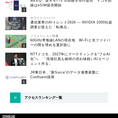
MEEQ、楽天モバイル回線を先行提供 ドコモ回
線はeSIM提供開始
ホワイトペーパー
通信業界のAIトレンド2026 ― NVIDIA 1000社超
調査が捉えた「転換点」
ソリューション特集
60GHz帯無線LANの現在地 Wi-Fiと光ファイバ
ーの間を埋める選択肢に
NTTドコモ、2027年にマーケティングを“フルAI
化”へ 「現場社員も納得の切れ味鋭いAIエージ
ェント作る」
JR東日本、“新Suica”のデータ連携基盤に
Confluent採用
アクセスランキング一覧
DOWNLOAD