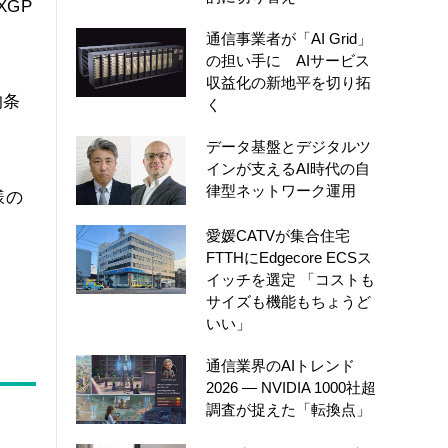
XGP
通信事業者が「AI Grid」
の担い手に AIサービス
収益化の新地平を切り拓
的条
く
データ基盤とデジタルツ
インが支えるAI時代の自
律型ネットワーク運用
様の
愛媛CATVが集合住宅
FTTHにEdgecore ECSス
イッチを選定 「コストも
サイズも機能もちょうど
いい」
通信業界のAIトレンド
2026 ― NVIDIA 1000社超
調査が捉えた「転換点」