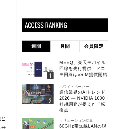
ACCESS RANKING
週間
月間
会員限定
MEEQ、楽天モバイル
回線を先行提供 ドコ
モ回線はeSIM提供開始
ホワイトペーパー
通信業界のAIトレンド
2026 ― NVIDIA 1000
社超調査が捉えた「転
換点」
機と
ソリューション特集
60GHz帯無線LANの現
を共