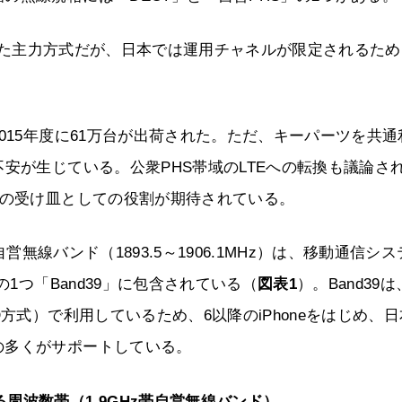
荷された主力方式だが、日本では運用チャネルが限定されるた
015年度に61万台が出荷された。ただ、キーパーツを共通
安が生じている。公衆PHS帯域のLTEへの転換も議論さ
要の受け皿としての役割が期待されている。
自営無線バンド（1893.5～1906.1MHz）は、移動通信シ
の1つ「Band39」に包含されている（
図表1
）。Band39
方式）で利用しているため、6以降のiPhoneをはじめ、
の多くがサポートしている。
る周波数帯（1.9GHz帯自営無線バンド）