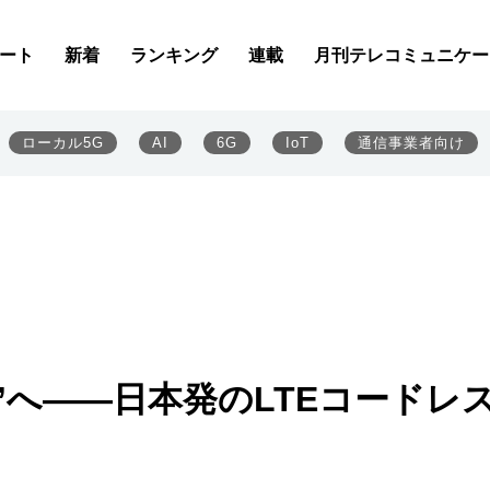
ート
新着
ランキング
連載
月刊テレコミュニケー
ローカル5G
AI
6G
IoT
通信事業者向け
E”へ――日本発のLTEコードレ