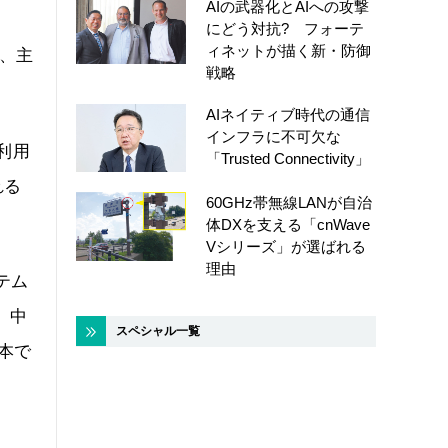
AIの武器化とAIへの攻撃
にどう対抗? フォーテ
ィネットが描く新・防御
め、主
戦略
AIネイティブ時代の通信
インフラに不可欠な
利用
「Trusted Connectivity」
れる
60GHz帯無線LANが自治
体DXを支える「cnWave
Vシリーズ」が選ばれる
理由
ステム
は、中
スペシャル一覧
日本で