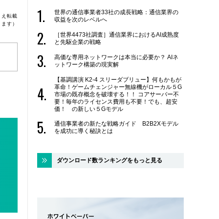
世界の通信事業者33社の成長戦略：通信業界の
うえ転載
収益を次のレベルへ
ります）
［世界4473社調査］通信業界におけるAI成熟度
と先駆企業の戦略
高価な専用ネットワークは本当に必要か？ AIネ
ットワーク構築の現実解
【基調講演 K2-4 スリーダブリュー】何もかもが
革命！ゲームチェンジャー無線機がローカル５G
市場の既存概念を破壊する！！ コアサーバー不
要！毎年のライセンス費用も不要！でも、超安
価！ の新しい５Gモデル
通信事業者の新たな戦略ガイド B2B2Xモデル
を成功に導く秘訣とは
ダウンロード数ランキングをもっと見る