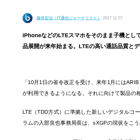
藤井宏治（IT通信ジャーナリスト）
2017.11.07
iPhoneなどのLTEスマホをそのまま子機と
品展開が来年始まる。LTEの高い通話品質と
「10月1日の省令改正を受け、来年1月にはAR
が利用できるようになる。それに向けて製品の
LTE（TDD方式）に準拠した新しいデジタルコ
ラムの入部良也事務局長は、sXGPの現状をこ