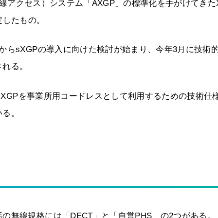
動無線アクセス）システム「AXGP」の標準化を手がけてきた
定したもの。
からsXGPの導入に向けた検討が始まり、今年3月に技術
される。
、sXGPを事業所用コードレスとして利用するための技術仕
いる。
の無線規格には「DECT」と「自営PHS」の2つがある。