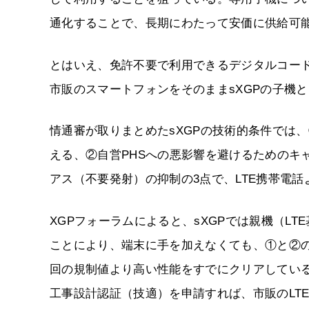
通化することで、長期にわたって安価に供給可
とはいえ、免許不要で利用できるデジタルコー
市販のスマートフォンをそのままsXGPの子機
情通審が取りまとめたsXGPの技術的条件では、
える、②自営PHSへの悪影響を避けるためのキ
アス（不要発射）の抑制の3点で、LTE携帯電
XGPフォーラムによると、sXGPでは親機（L
ことにより、端末に手を加えなくても、①と②
回の規制値より高い性能をすでにクリアしてい
工事設計認証（技適）を申請すれば、市販のLT