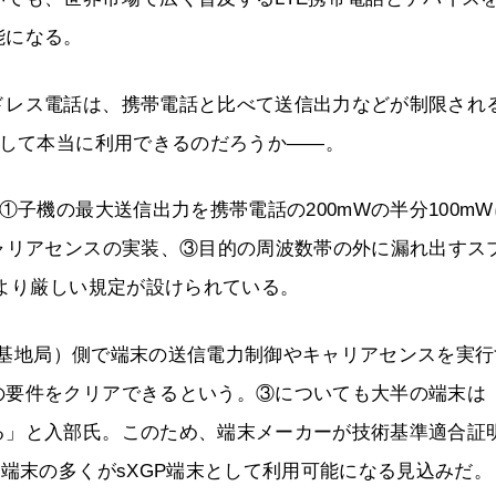
能になる。
ドレス電話は、携帯電話と比べて送信出力などが制限され
として本当に利用できるのだろうか――。
①子機の最大送信出力を携帯電話の200mWの半分100m
ャリアセンスの実装、③目的の周波数帯の外に漏れ出すス
話より厳しい規定が設けられている。
TE基地局）側で端末の送信電力制御やキャリアセンスを実
の要件をクリアできるという。③についても大半の端末は
る」と入部氏。このため、端末メーカーが技術基準適合証
E端末の多くがsXGP端末として利用可能になる見込みだ。