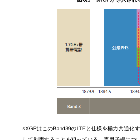
sXGPはこのBand39のLTEと仕様を極力共
して利用することを狙っている。専用子機につい