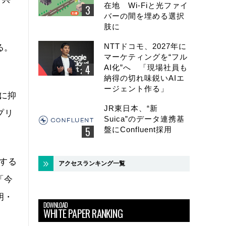
在地 Wi-Fiと光ファイ
バーの間を埋める選択
肢に
NTTドコモ、2027年に
る。
マーケティングを“フル
AI化”へ 「現場社員も
納得の切れ味鋭いAIエ
ージェント作る」
Wに抑
JR東日本、“新
プリ
Suica”のデータ連携基
盤にConfluent採用
行する
アクセスランキング一覧
「今
明・
DOWNLOAD
WHITE PAPER RANKING