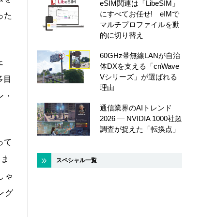
eSIM関連は「LibeSIM」
にすべてお任せ! eIMで
った
マルチプロファイルを動
的に切り替え
60GHz帯無線LANが自治
ェ
体DXを支える「cnWave
Vシリーズ」が選ばれる
多目
理由
ン・
通信業界のAIトレンド
2026 ― NVIDIA 1000社超
調査が捉えた「転換点」
って
。ま
スペシャル一覧
しゃ
ング