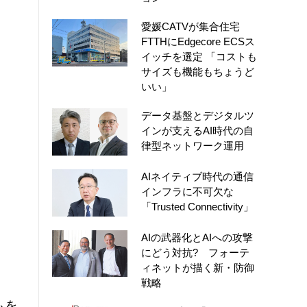
愛媛CATVが集合住宅
FTTHにEdgecore ECSス
イッチを選定 「コストも
サイズも機能もちょうど
いい」
データ基盤とデジタルツ
インが支えるAI時代の自
律型ネットワーク運用
AIネイティブ時代の通信
インフラに不可欠な
「Trusted Connectivity」
AIの武器化とAIへの攻撃
にどう対抗? フォーテ
ィネットが描く新・防御
戦略
ムを