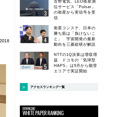
古野電気、LEO衛星測
位サービス「Pulsar」
の衛星から実信号を受
信
衛星コンステ、日本の
勝ち筋は「負けないこ
と」 宇宙開発の最新
018
動向を三菱総研が解説
NTTの1Q決算は増収増
益 ドコモの「気球型
HAPS」は9月から能登
エリアで実証開始
アクセスランキング一覧
DOWNLOAD
WHITE PAPER RANKING