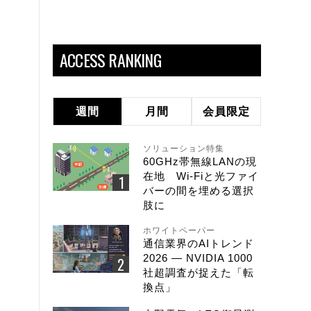
ACCESS RANKING
週間
月間
会員限定
ソリューション特集
60GHz帯無線LANの現
在地 Wi-Fiと光ファイ
バーの間を埋める選択
肢に
ホワイトペーパー
通信業界のAIトレンド
2026 ― NVIDIA 1000
社超調査が捉えた「転
換点」