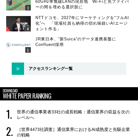
60GHz帯無線LANの現在地 Wi-Fiと光ファイバ
ーの間を埋める選択肢に
NTTドコモ、2027年にマーケティングを“フルAI
化”へ 「現場社員も納得の切れ味鋭いAIエージ
ェント作る」
JR東日本、“新Suica”のデータ連携基盤に
Confluent採用
アクセスランキング一覧
DOWNLOAD
WHITE PAPER RANKING
世界の通信事業者33社の成長戦略：通信業界の収益を次の
レベルへ
［世界4473社調査］通信業界におけるAI成熟度と先駆企業
の戦略