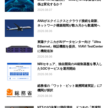
係は変化するか？
2026.08.07
ANAがエクイニクスとクラウド接続を刷新、
ネットワーク構築期間が数カ月から数週間へ
2026.08.06
東陽テクニカがAIデータセンター向け「Ultra
Ethernet」検証機能を提供、VIAVI TestCenter
に機能追加
2026.08.06
NRIセキュア、独自開発のAI統制基盤を導入し
たSOCサービスを運用開始
2026.08.06
総務省の「ワット・ビット連携関連実証」に7
機関が採択
2026.08.06
NTTの1Q決算は増収増益 ドコモの「気球型