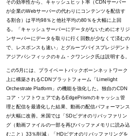
その効率性から、キャッシュヒット率（CDNサーバー
が企業のWebサーバーの代わりにコンテンツを配信す
る割合）は平均98％と他社平均の80％を大幅に上回
る。「キャッシュサーバーにデータがないためにオリジ
ンサーバーにデータを取りに行く回数が少なくて済むの
で、レスポンスも速い」とグループバイスプレジデント
アジアパシフィックのキム・クワンシク氏は説明する。
この5月には、プライベートバックボーンネットワーク
上に構築されるCDNプラットフォーム「Limelight
Orchestrate Platform」の機能を強化した。独自のCDN
コア・ソフトウェアであるEdgePrismのキャッシュ管
理と配信を最適化した結果、動画の配信パフォーマンス
が大幅に改善。米国では「SDビデオのリバッファリン
グ（動画ファイルの一部を再びバッファメモリに読み込
むこと）33％削減」「HDビデオのリバッファリングを