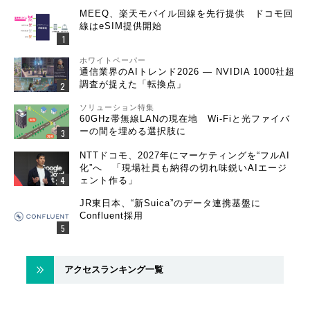
MEEQ、楽天モバイル回線を先行提供 ドコモ回
線はeSIM提供開始
ホワイトペーパー
通信業界のAIトレンド2026 ― NVIDIA 1000社超
調査が捉えた「転換点」
ソリューション特集
60GHz帯無線LANの現在地 Wi-Fiと光ファイバ
ーの間を埋める選択肢に
NTTドコモ、2027年にマーケティングを“フルAI
化”へ 「現場社員も納得の切れ味鋭いAIエージ
ェント作る」
JR東日本、“新Suica”のデータ連携基盤に
Confluent採用
アクセスランキング一覧