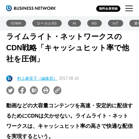
無料会員登録
IOWN
ローカル5G
AI
6G
IoT
通
ライムライト・ネットワークスの
CDN戦略「キャッシュヒット率で他
社を圧倒」
村上麻里子（編集部）
2017.08.10
動画などの大容量コンテンツを高速・安定的に配信す
るためにCDNは欠かせない。ライムライト・ネット
ワークスは、キャッシュヒット率の高さで快適な配信
を実現するという。