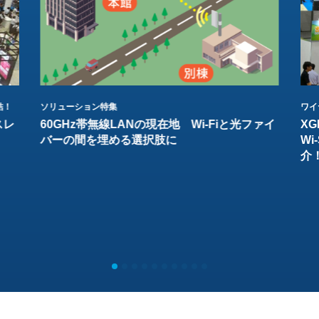
結！
ソリューション特集
ワイ
スレ
60GHz帯無線LANの現在地 Wi-Fiと光ファイ
XG
バーの間を埋める選択肢に
W
介