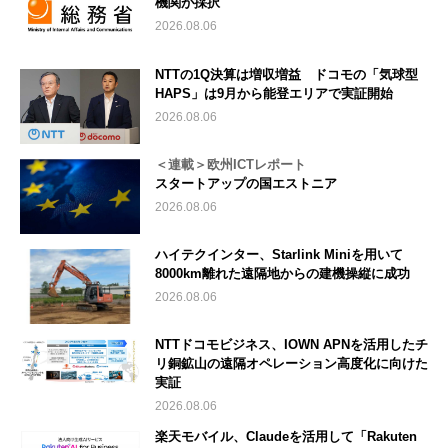
機関が採択
2026.08.06
NTTの1Q決算は増収増益 ドコモの「気球型
HAPS」は9月から能登エリアで実証開始
2026.08.06
＜連載＞欧州ICTレポート
スタートアップの国エストニア
2026.08.06
ハイテクインター、Starlink Miniを用いて
8000km離れた遠隔地からの建機操縦に成功
2026.08.06
NTTドコモビジネス、IOWN APNを活用したチ
リ銅鉱山の遠隔オペレーション高度化に向けた
実証
2026.08.06
楽天モバイル、Claudeを活用して「Rakuten