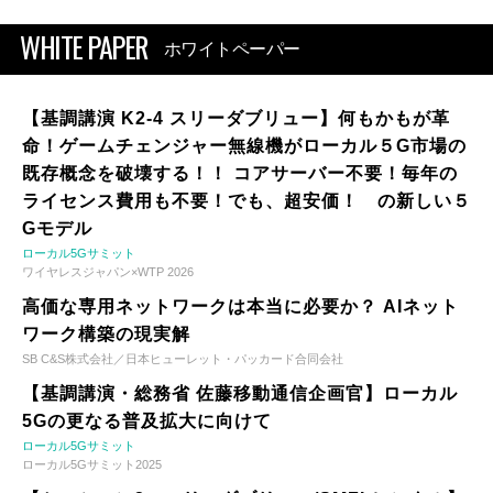
WHITE PAPER
ホワイトペーパー
【基調講演 K2-4 スリーダブリュー】何もかもが革
命！ゲームチェンジャー無線機がローカル５G市場の
既存概念を破壊する！！ コアサーバー不要！毎年の
ライセンス費用も不要！でも、超安価！ の新しい５
Gモデル
ローカル5Gサミット
ワイヤレスジャパン×WTP 2026
高価な専用ネットワークは本当に必要か？ AIネット
ワーク構築の現実解
SB C&S株式会社／日本ヒューレット・パッカード合同会社
【基調講演・総務省 佐藤移動通信企画官】ローカル
5Gの更なる普及拡大に向けて
ローカル5Gサミット
ローカル5Gサミット2025