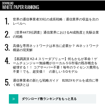
DOWNLOAD
WHITE PAPER RANKING
世界の通信事業者33社の成長戦略：通信業界の収益を次の
レベルへ
［世界4473社調査］通信業界におけるAI成熟度と先駆企業
の戦略
高価な専用ネットワークは本当に必要か？ AIネットワーク
構築の現実解
【基調講演 K2-4 スリーダブリュー】何もかもが革命！ゲ
ームチェンジャー無線機がローカル５G市場の既存概念を
破壊する！！ コアサーバー不要！毎年のライセンス費用も
不要！でも、超安価！ の新しい５Gモデル
通信事業者の新たな戦略ガイド B2B2Xモデルを成功に導
く秘訣とは
ダウンロード数ランキングをもっと見る