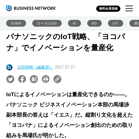
無料会員登録
IOWN
ローカル5G
AI
6G
IoT
通
パナソニックのIoT戦略、「ヨコパ
ナ」でイノベーションを量産化
太田智晴（編集部）
2017.07.27
IoTによるイノベーションは量産化できるのか――。
パナソニック ビジネスイノベーション本部の馬場渉
副本部長の答えは「イエス」だ。縦割り文化を超えた
「ヨコパナ」によるイノベーション創出のための取り
組みを馬場氏が明かした。