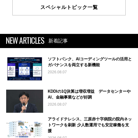
スペシャルトピック一覧
NEW ARTICLES
新着記事
ソフトバンク、AIコーディングツールの活用と
ガバナンスを両立する新機能
2026.08.07
KDDIの1Q決算は増収増益 データセンターや
AI、金融事業などが好調
2026.08.07
アライドテレシス、三原赤十字病院の院内ネッ
トワークを刷新 少人数運用でも安定稼働を支
援