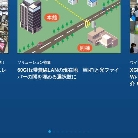
結！
ソリューション特集
ワイ
スレ
60GHz帯無線LANの現在地 Wi-Fiと光ファイ
XG
バーの間を埋める選択肢に
W
介