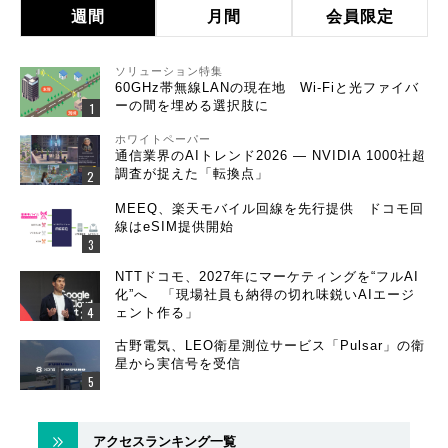
週間
月間
会員限定
ソリューション特集
60GHz帯無線LANの現在地 Wi-Fiと光ファイバ
ーの間を埋める選択肢に
ホワイトペーパー
通信業界のAIトレンド2026 ― NVIDIA 1000社超
調査が捉えた「転換点」
MEEQ、楽天モバイル回線を先行提供 ドコモ回
線はeSIM提供開始
NTTドコモ、2027年にマーケティングを“フルAI
化”へ 「現場社員も納得の切れ味鋭いAIエージ
ェント作る」
古野電気、LEO衛星測位サービス「Pulsar」の衛
星から実信号を受信
アクセスランキング一覧