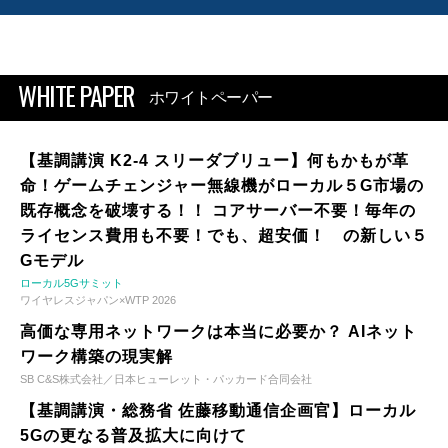
WHITE PAPER
ホワイトペーパー
【基調講演 K2-4 スリーダブリュー】何もかもが革
命！ゲームチェンジャー無線機がローカル５G市場の
既存概念を破壊する！！ コアサーバー不要！毎年の
ライセンス費用も不要！でも、超安価！ の新しい５
Gモデル
ローカル5Gサミット
ワイヤレスジャパン×WTP 2026
高価な専用ネットワークは本当に必要か？ AIネット
ワーク構築の現実解
SB C&S株式会社／日本ヒューレット・パッカード合同会社
【基調講演・総務省 佐藤移動通信企画官】ローカル
5Gの更なる普及拡大に向けて