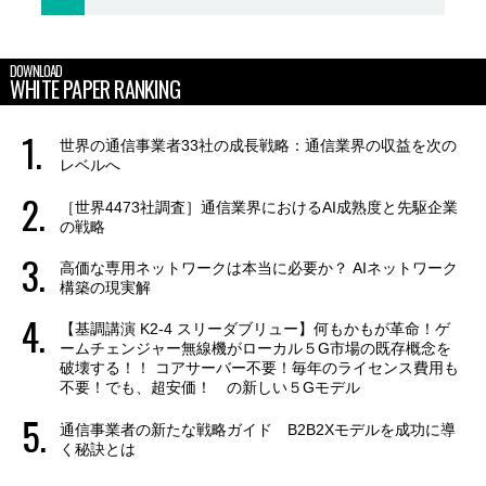
DOWNLOAD
WHITE PAPER RANKING
世界の通信事業者33社の成長戦略：通信業界の収益を次の
レベルへ
［世界4473社調査］通信業界におけるAI成熟度と先駆企業
の戦略
高価な専用ネットワークは本当に必要か？ AIネットワーク
構築の現実解
【基調講演 K2-4 スリーダブリュー】何もかもが革命！ゲ
ームチェンジャー無線機がローカル５G市場の既存概念を
破壊する！！ コアサーバー不要！毎年のライセンス費用も
不要！でも、超安価！ の新しい５Gモデル
通信事業者の新たな戦略ガイド B2B2Xモデルを成功に導
く秘訣とは