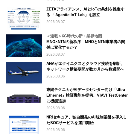
2026.08.07
ZETAアライアンス、AIとIoTの共創を推進す
る 「Agentic IoT Lab」を設立
2026.08.07
＜連載＞6G時代の新・業界地図
MNO×NTNの新秩序 MNOとNTN事業者の関
係は変化するか？
2026.08.07
ANAがエクイニクスとクラウド接続を刷新、
ネットワーク構築期間が数カ月から数週間へ
2026.08.06
東陽テクニカがAIデータセンター向け「Ultra
Ethernet」検証機能を提供、VIAVI TestCenter
に機能追加
2026.08.06
NRIセキュア、独自開発のAI統制基盤を導入し
たSOCサービスを運用開始
2026.08.06