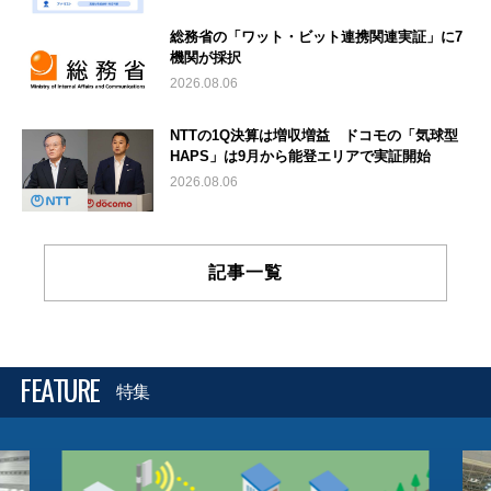
総務省の「ワット・ビット連携関連実証」に7
機関が採択
2026.08.06
NTTの1Q決算は増収増益 ドコモの「気球型
HAPS」は9月から能登エリアで実証開始
2026.08.06
記事一覧
FEATURE
特集