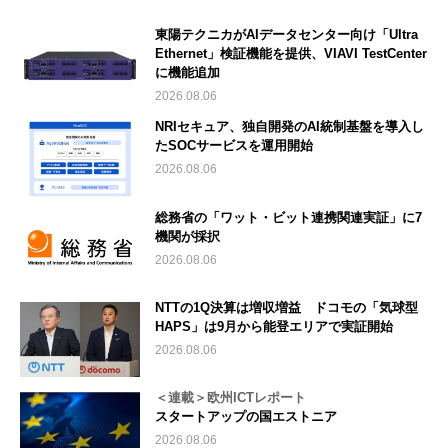
東陽テクニカがAIデータセンター向け「Ultra
Ethernet」検証機能を提供、VIAVI TestCenter
に機能追加
2026.08.06
NRIセキュア、独自開発のAI統制基盤を導入し
たSOCサービスを運用開始
2026.08.06
総務省の「ワット・ビット連携関連実証」に7
機関が採択
2026.08.06
NTTの1Q決算は増収増益 ドコモの「気球型
HAPS」は9月から能登エリアで実証開始
2026.08.06
＜連載＞欧州ICTレポート
スタートアップの国エストニア
2026.08.06