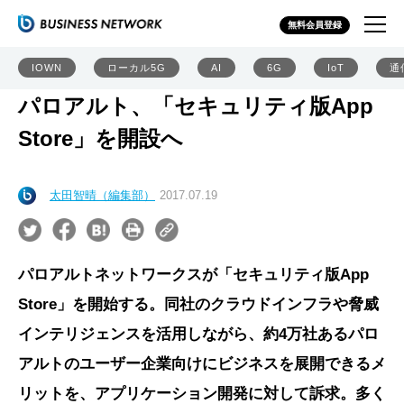
無料会員登録
IOWN
ローカル5G
AI
6G
IoT
通
パロアルト、「セキュリティ版App
Store」を開設へ
太田智晴（編集部）
2017.07.19
パロアルトネットワークスが「セキュリティ版App
Store」を開始する。同社のクラウドインフラや脅威
インテリジェンスを活用しながら、約4万社あるパロ
アルトのユーザー企業向けにビジネスを展開できるメ
リットを、アプリケーション開発に対して訴求。多く