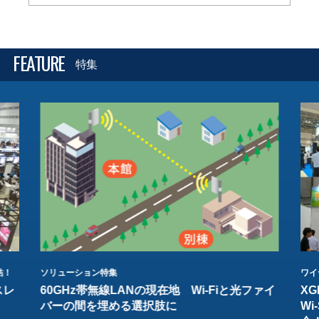
FEATURE
特集
結！
ソリューション特集
ワイ
スレ
60GHz帯無線LANの現在地 Wi-Fiと光ファイ
XG
バーの間を埋める選択肢に
W