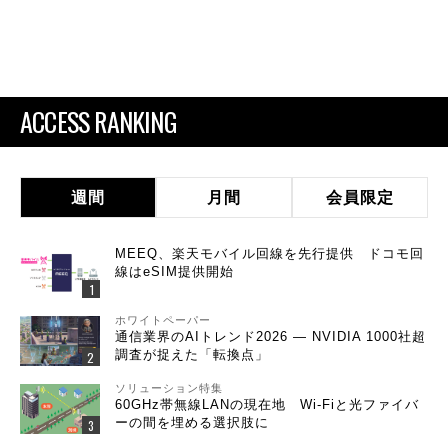
ACCESS RANKING
週間
月間
会員限定
MEEQ、楽天モバイル回線を先行提供 ドコモ回
線はeSIM提供開始
ホワイトペーパー
通信業界のAIトレンド2026 ― NVIDIA 1000社超
調査が捉えた「転換点」
ソリューション特集
60GHz帯無線LANの現在地 Wi-Fiと光ファイバ
ーの間を埋める選択肢に