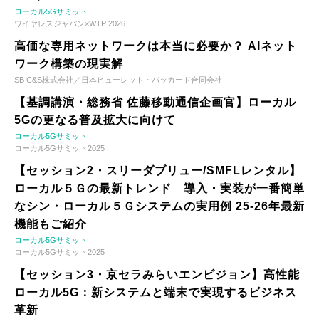
ローカル5Gサミット
ワイヤレスジャパン×WTP 2026
高価な専用ネットワークは本当に必要か？ AIネット
ワーク構築の現実解
SB C&S株式会社／日本ヒューレット・パッカード合同会社
【基調講演・総務省 佐藤移動通信企画官】ローカル
5Gの更なる普及拡大に向けて
ローカル5Gサミット
ローカル5Gサミット2025
【セッション2・スリーダブリュー/SMFLレンタル】
ローカル５Ｇの最新トレンド 導入・実装が一番簡単
なシン・ローカル５Ｇシステムの実用例 25-26年最新
機能もご紹介
ローカル5Gサミット
ローカル5Gサミット2025
【セッション3・京セラみらいエンビジョン】高性能
ローカル5G：新システムと端末で実現するビジネス
革新