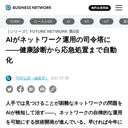
無料会員登録
IOWN
ローカル5G
AI
6G
IoT
通
［シリーズ］FUTURE NETWORK 第5回
AIがネットワーク運用の司令塔に
――健康診断から応急処置まで自動
化
坪田弘樹（編集部）
2017.07.06
人手では見つけることが困難なネットワークの問題を
AIが検知して治す――。ネットワークの自律的な運用
を可能にする技術開発が進んでいる。早ければ今年に