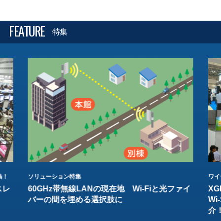
FEATURE
特集
結！
ソリューション特集
ワイ
スレ
60GHz帯無線LANの現在地 Wi-Fiと光ファイ
XG
バーの間を埋める選択肢に
W
介