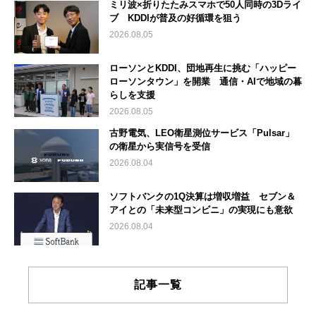
ミリ波×折りたたみスマホで50人同時の3Dライ
ブ KDDIが普及の好循環を狙う
2026.08.05
ローソンとKDDI、団地再生に挑む「ハッピー
ローソンタウン」を開業 通信・AIで地域の暮
らしを支援
2026.08.05
古野電気、LEO衛星測位サービス「Pulsar」
の衛星から実信号を受信
2026.08.04
ソフトバンクの1Q決算は増収増益 セブン＆
アイとの「未来型コンビニ」の実現にも意欲
2026.08.04
記事一覧