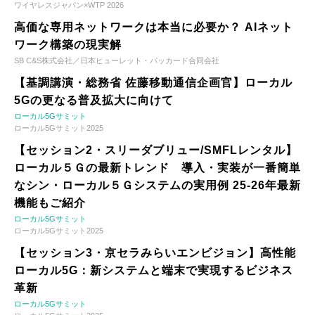
ワイヤレスジャパン×WTP 2026
高価な専用ネットワークは本当に必要か？ AIネット
ワーク構築の現実解
SB C&S株式会社／日本ヒューレット・パッカード合同会社
【基調講演・総務省 佐藤移動通信企画官】ローカル
5Gの更なる普及拡大に向けて
ローカル5Gサミット
ローカル5Gサミット2025
【セッション2・スリーダブリュー/SMFLレンタル】
ローカル５Ｇの最新トレンド 導入・実装が一番簡単
なシン・ローカル５Ｇシステムの実用例 25-26年最新
機能もご紹介
ローカル5Gサミット
ローカル5Gサミット2025
【セッション3・京セラみらいエンビジョン】高性能
ローカル5G：新システムと端末で実現するビジネス
革新
ローカル5Gサミット