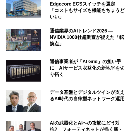
Edgecore ECSスイッチを選定
「コストもサイズも機能もちょうど
いい」
通信業界のAIトレンド2026 ―
NVIDIA 1000社超調査が捉えた「転
換点」
通信事業者が「AI Grid」の担い手
に AIサービス収益化の新地平を切
り拓く
データ基盤とデジタルツインが支え
るAI時代の自律型ネットワーク運用
AIの武器化とAIへの攻撃にどう対
抗? フォーティネットが描く新・