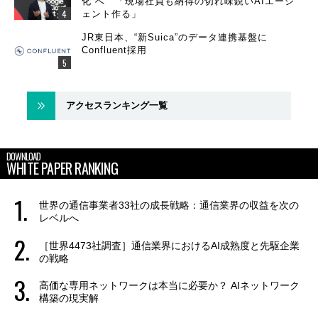
化”へ 「現場社員も納得の切れ味鋭いAIエージ
ェント作る」
JR東日本、“新Suica”のデータ連携基盤に
Confluent採用
アクセスランキング一覧
DOWNLOAD
WHITE PAPER RANKING
世界の通信事業者33社の成長戦略：通信業界の収益を次の
レベルへ
［世界4473社調査］通信業界におけるAI成熟度と先駆企業
の戦略
高価な専用ネットワークは本当に必要か？ AIネットワーク
構築の現実解