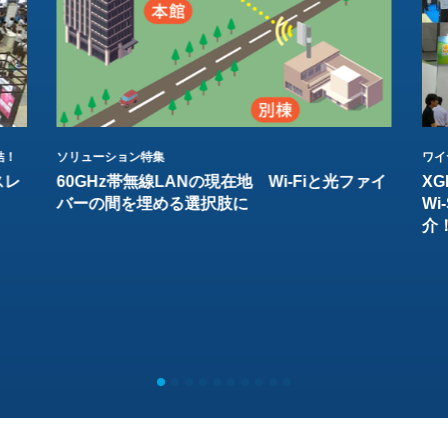
結！
ソリューション特集
ワイ
スレ
60GHz帯無線LANの現在地 Wi-Fiと光ファイ
XG
バーの間を埋める選択肢に
W
介