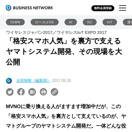
無料会員登録
IOWN
ローカル5G
AI
6G
IoT
通
ワイヤレスジャパン2017／ワイヤレスIoT EXPO 2017
「格安スマホ人気」を裏方で支える
ヤマトシステム開発、その現場を大
公開
太田智晴（編集部）
2017.05.26
MVNOに乗り換える人がますます増加中だが、この
「格安スマホ人気」を裏方として支えているのが、ヤ
マトグループのヤマトシステム開発だ。一体どんな役