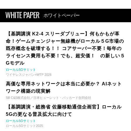
WHITE PAPER
ホワイトペーパー
【基調講演 K2-4 スリーダブリュー】何もかもが革
命！ゲームチェンジャー無線機がローカル５G市場の
既存概念を破壊する！！ コアサーバー不要！毎年の
ライセンス費用も不要！でも、超安価！ の新しい５
Gモデル
ローカル5Gサミット
ワイヤレスジャパン×WTP 2026
高価な専用ネットワークは本当に必要か？ AIネット
ワーク構築の現実解
SB C&S株式会社／日本ヒューレット・パッカード合同会社
【基調講演・総務省 佐藤移動通信企画官】ローカル
5Gの更なる普及拡大に向けて
ローカル5Gサミット
ローカル5Gサミット2025