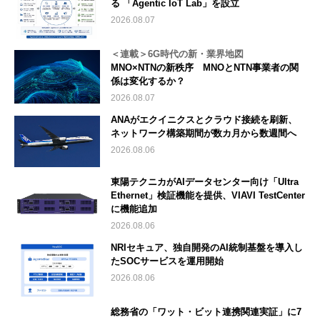
る 「Agentic IoT Lab」を設立
2026.08.07
＜連載＞6G時代の新・業界地図
MNO×NTNの新秩序 MNOとNTN事業者の関
係は変化するか？
2026.08.07
ANAがエクイニクスとクラウド接続を刷新、
ネットワーク構築期間が数カ月から数週間へ
2026.08.06
東陽テクニカがAIデータセンター向け「Ultra
Ethernet」検証機能を提供、VIAVI TestCenter
に機能追加
2026.08.06
NRIセキュア、独自開発のAI統制基盤を導入し
たSOCサービスを運用開始
2026.08.06
総務省の「ワット・ビット連携関連実証」に7