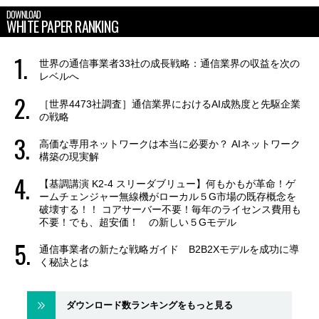
DOWNLOAD
WHITE PAPER RANKING
世界の通信事業者33社の成長戦略：通信業界の収益を次の
レベルへ
［世界4473社調査］通信業界におけるAI成熟度と先駆企業
の戦略
高価な専用ネットワークは本当に必要か？ AIネットワーク
構築の現実解
【基調講演 K2-4 スリーダブリュー】何もかもが革命！ゲ
ームチェンジャー無線機がローカル５G市場の既存概念を
破壊する！！ コアサーバー不要！毎年のライセンス費用も
不要！でも、超安価！ の新しい５Gモデル
通信事業者の新たな戦略ガイド B2B2Xモデルを成功に導
く秘訣とは
ダウンロード数ランキングをもっと見る