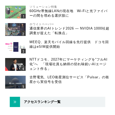
ソリューション特集
60GHz帯無線LANの現在地 Wi-Fiと光ファイバ
ーの間を埋める選択肢に
ホワイトペーパー
通信業界のAIトレンド2026 ― NVIDIA 1000社超
調査が捉えた「転換点」
MEEQ、楽天モバイル回線を先行提供 ドコモ回
線はeSIM提供開始
NTTドコモ、2027年にマーケティングを“フルAI
化”へ 「現場社員も納得の切れ味鋭いAIエージ
ェント作る」
古野電気、LEO衛星測位サービス「Pulsar」の衛
星から実信号を受信
アクセスランキング一覧