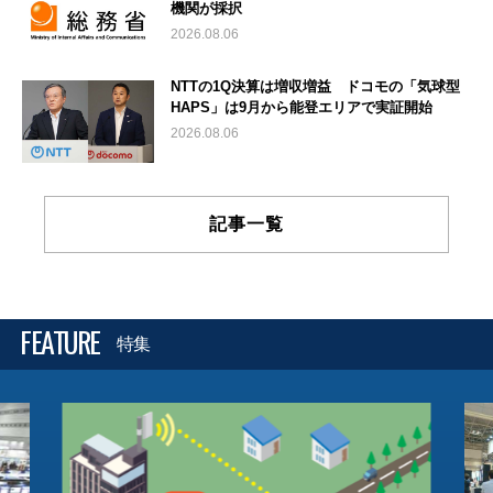
機関が採択
2026.08.06
NTTの1Q決算は増収増益 ドコモの「気球型
HAPS」は9月から能登エリアで実証開始
2026.08.06
記事一覧
FEATURE
特集