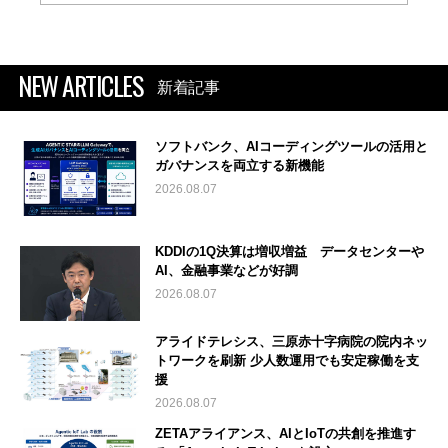
NEW ARTICLES
新着記事
ソフトバンク、AIコーディングツールの活用と
ガバナンスを両立する新機能
2026.08.07
KDDIの1Q決算は増収増益 データセンターや
AI、金融事業などが好調
2026.08.07
アライドテレシス、三原赤十字病院の院内ネッ
トワークを刷新 少人数運用でも安定稼働を支
援
2026.08.07
ZETAアライアンス、AIとIoTの共創を推進す