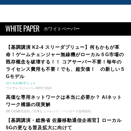
WHITE PAPER
ホワイトペーパー
【基調講演 K2-4 スリーダブリュー】何もかもが革
命！ゲームチェンジャー無線機がローカル５G市場の
既存概念を破壊する！！ コアサーバー不要！毎年の
ライセンス費用も不要！でも、超安価！ の新しい５
Gモデル
ローカル5Gサミット
ワイヤレスジャパン×WTP 2026
高価な専用ネットワークは本当に必要か？ AIネット
ワーク構築の現実解
SB C&S株式会社／日本ヒューレット・パッカード合同会社
【基調講演・総務省 佐藤移動通信企画官】ローカル
5Gの更なる普及拡大に向けて