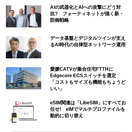
AIの武器化とAIへの攻撃にどう対
抗? フォーティネットが描く新・
防御戦略
データ基盤とデジタルツインが支え
るAI時代の自律型ネットワーク運用
愛媛CATVが集合住宅FTTHに
Edgecore ECSスイッチを選定
「コストもサイズも機能もちょうど
いい」
eSIM関連は「LibeSIM」にすべてお
任せ! eIMでマルチプロファイルを
動的に切り替え