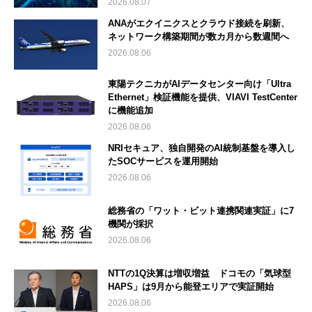
2026.08.07
ANAがエクイニクスとクラウド接続を刷新、
ネットワーク構築期間が数カ月から数週間へ
2026.08.06
東陽テクニカがAIデータセンター向け「Ultra
Ethernet」検証機能を提供、VIAVI TestCenter
に機能追加
2026.08.06
NRIセキュア、独自開発のAI統制基盤を導入し
たSOCサービスを運用開始
2026.08.06
総務省の「ワット・ビット連携関連実証」に7
機関が採択
2026.08.06
NTTの1Q決算は増収増益 ドコモの「気球型
HAPS」は9月から能登エリアで実証開始
2026.08.06