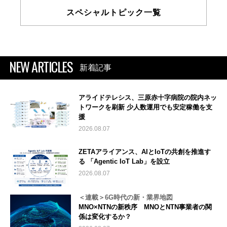
スペシャルトピック一覧
NEW ARTICLES
新着記事
アライドテレシス、三原赤十字病院の院内ネッ
トワークを刷新 少人数運用でも安定稼働を支
援
2026.08.07
ZETAアライアンス、AIとIoTの共創を推進す
る 「Agentic IoT Lab」を設立
2026.08.07
＜連載＞6G時代の新・業界地図
MNO×NTNの新秩序 MNOとNTN事業者の関
係は変化するか？