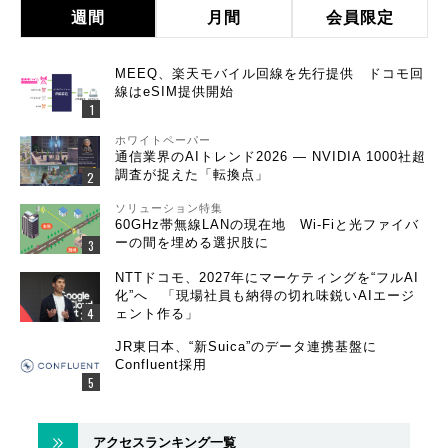
週間
月間
会員限定
MEEQ、楽天モバイル回線を先行提供 ドコモ回
線はeSIM提供開始
ホワイトペーパー
通信業界のAIトレンド2026 ― NVIDIA 1000社超
調査が捉えた「転換点」
ソリューション特集
60GHz帯無線LANの現在地 Wi-Fiと光ファイバ
ーの間を埋める選択肢に
NTTドコモ、2027年にマーケティングを“フルAI
化”へ 「現場社員も納得の切れ味鋭いAIエージ
ェント作る」
JR東日本、“新Suica”のデータ連携基盤に
Confluent採用
アクセスランキング一覧