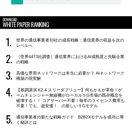
DOWNLOAD
WHITE PAPER RANKING
世界の通信事業者33社の成長戦略：通信業界の収益を次の
レベルへ
［世界4473社調査］通信業界におけるAI成熟度と先駆企業
の戦略
高価な専用ネットワークは本当に必要か？ AIネットワーク
構築の現実解
【基調講演 K2-4 スリーダブリュー】何もかもが革命！ゲ
ームチェンジャー無線機がローカル５G市場の既存概念を
破壊する！！ コアサーバー不要！毎年のライセンス費用も
不要！でも、超安価！ の新しい５Gモデル
通信事業者の新たな戦略ガイド B2B2Xモデルを成功に導
く秘訣とは