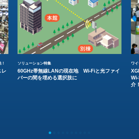
結！
ソリューション特集
ワイ
スレ
60GHz帯無線LANの現在地 Wi-Fiと光ファイ
XG
バーの間を埋める選択肢に
W
介