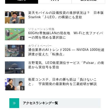
楽天モバイルの設備投資の進捗状況は？ 日本版
Starlink「J-LEO」の構築にも意欲
ソリューション特集
60GHz帯無線LANの現在地 Wi-Fiと光ファイバ
ーの間を埋める選択肢に
ホワイトペーパー
通信業界のAIトレンド2026 ― NVIDIA 1000社超
調査が捉えた「転換点」
古野電気、LEO衛星測位サービス「Pulsar」の衛
星から実信号を受信
衛星コンステ、日本の勝ち筋は「負けないこ
と」 宇宙開発の最新動向を三菱総研が解説
アクセスランキング一覧