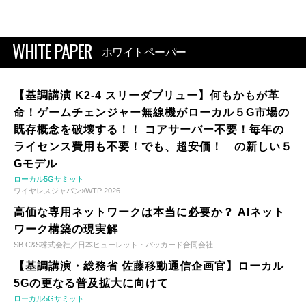
WHITE PAPER
ホワイトペーパー
【基調講演 K2-4 スリーダブリュー】何もかもが革
命！ゲームチェンジャー無線機がローカル５G市場の
既存概念を破壊する！！ コアサーバー不要！毎年の
ライセンス費用も不要！でも、超安価！ の新しい５
Gモデル
ローカル5Gサミット
ワイヤレスジャパン×WTP 2026
高価な専用ネットワークは本当に必要か？ AIネット
ワーク構築の現実解
SB C&S株式会社／日本ヒューレット・パッカード合同会社
【基調講演・総務省 佐藤移動通信企画官】ローカル
5Gの更なる普及拡大に向けて
ローカル5Gサミット