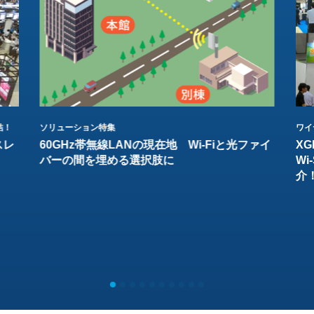
結！
ソリューション特集
ワイ
スレ
60GHz帯無線LANの現在地 Wi-Fiと光ファイ
XG
バーの間を埋める選択肢に
W
介