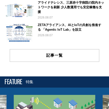
アライドテレシス、三原赤十字病院の院内ネッ
トワークを刷新 少人数運用でも安定稼働を支
援
2026.08.07
ZETAアライアンス、AIとIoTの共創を推進す
る 「Agentic IoT Lab」を設立
2026.08.07
記事一覧
FEATURE
特集