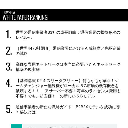
DOWNLOAD
WHITE PAPER RANKING
世界の通信事業者33社の成長戦略：通信業界の収益を次の
レベルへ
［世界4473社調査］通信業界におけるAI成熟度と先駆企業
の戦略
高価な専用ネットワークは本当に必要か？ AIネットワーク
構築の現実解
【基調講演 K2-4 スリーダブリュー】何もかもが革命！ゲ
ームチェンジャー無線機がローカル５G市場の既存概念を
破壊する！！ コアサーバー不要！毎年のライセンス費用も
不要！でも、超安価！ の新しい５Gモデル
通信事業者の新たな戦略ガイド B2B2Xモデルを成功に導
く秘訣とは