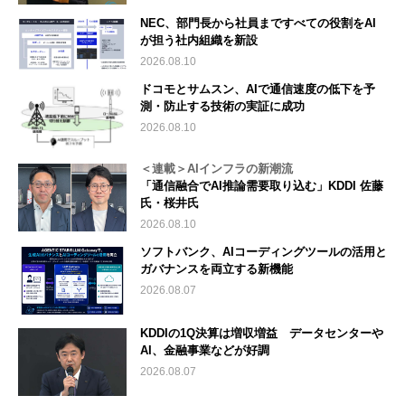
NEC、部門長から社員まですべての役割をAI
が担う社内組織を新設
2026.08.10
ドコモとサムスン、AIで通信速度の低下を予
測・防止する技術の実証に成功
2026.08.10
＜連載＞AIインフラの新潮流
「通信融合でAI推論需要取り込む」KDDI 佐藤
氏・桜井氏
2026.08.10
ソフトバンク、AIコーディングツールの活用と
ガバナンスを両立する新機能
2026.08.07
KDDIの1Q決算は増収増益 データセンターや
AI、金融事業などが好調
2026.08.07