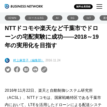
無料会員登録
IOWN
ローカル5G
AI
6G
IoT
通
NTTドコモや楽天など千葉市でドロ
ーンの宅配実験に成功――2018～19
年の実用化を目指す
村上麻里子（編集部）
2016.11.24
2016年11月22日、楽天と自動制御システム研究所
（ACSL）、NTTドコモは、国家戦略特区である千葉市
内において、LTEを活用したドローンによる配送システ