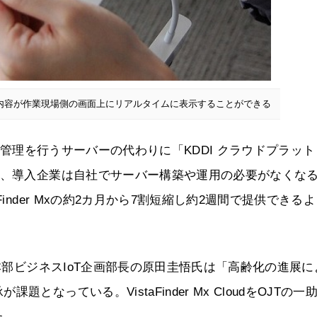
内容が作業現場側の画面上にリアルタイムに表示することができる
では、接続管理を行うサーバーの代わりに「KDDI クラウドプラット
で、導入企業は自社でサーバー構築や運用の必要がなくな
inder Mxの約2カ月から7割短縮し約2週間で提供できる
進本部ビジネスIoT企画部長の原田圭悟氏は「高齢化の進展に
なっている。VistaFinder Mx CloudをOJTの一
た。