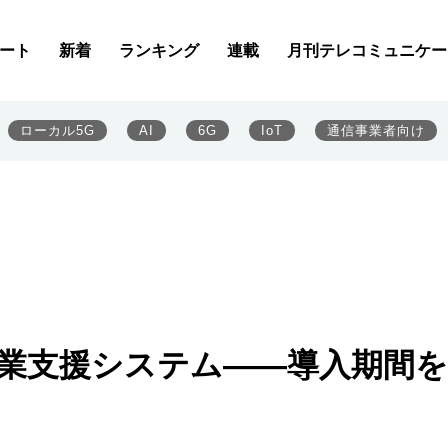
ート
新着
ランキング
連載
月刊テレコミュニケー
ローカル5G
AI
6G
IoT
通信事業者向け
作業支援システム――導入期間