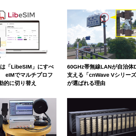
連は「LibeSIM」にすべ
60GHz帯無線LANが自治体
! eIMでマルチプロフ
支える「cnWave Vシリー
動的に切り替え
が選ばれる理由