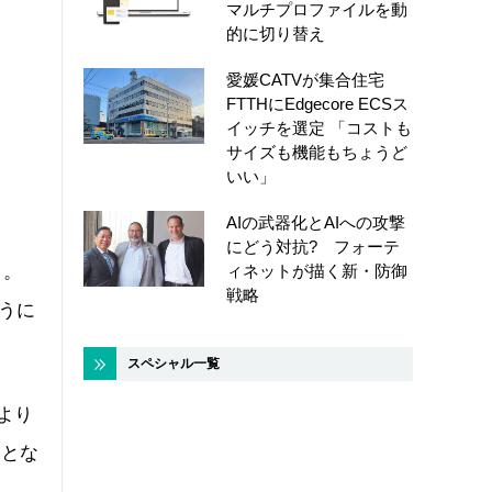
マルチプロファイルを動
的に切り替え
愛媛CATVが集合住宅
FTTHにEdgecore ECSス
イッチを選定 「コストも
サイズも機能もちょうど
いい」
AIの武器化とAIへの攻撃
にどう対抗? フォーテ
る。
ィネットが描く新・防御
戦略
ように
スペシャル一覧
より
助とな