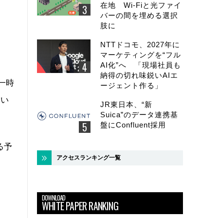
在地 Wi-Fiと光ファイ
バーの間を埋める選択
肢に
NTTドコモ、2027年に
マーケティングを“フル
AI化”へ 「現場社員も
納得の切れ味鋭いAIエ
一時
ージェント作る」
てい
JR東日本、“新
Suica”のデータ連携基
盤にConfluent採用
る予
アクセスランキング一覧
DOWNLOAD
WHITE PAPER RANKING