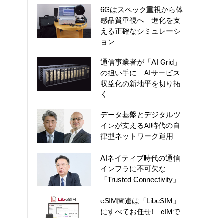
6Gはスペック重視から体
感品質重視へ 進化を支
える正確なシミュレーシ
ョン
通信事業者が「AI Grid」
の担い手に AIサービス
収益化の新地平を切り拓
く
データ基盤とデジタルツ
インが支えるAI時代の自
律型ネットワーク運用
AIネイティブ時代の通信
インフラに不可欠な
「Trusted Connectivity」
eSIM関連は「LibeSIM」
にすべてお任せ! eIMで