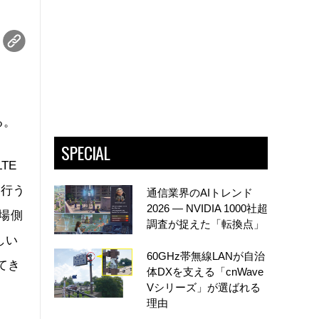
る。
SPECIAL
TE
を行う
通信業界のAIトレンド
2026 ― NVIDIA 1000社超
場側
調査が捉えた「転換点」
しい
60GHz帯無線LANが自治
てき
体DXを支える「cnWave
Vシリーズ」が選ばれる
理由