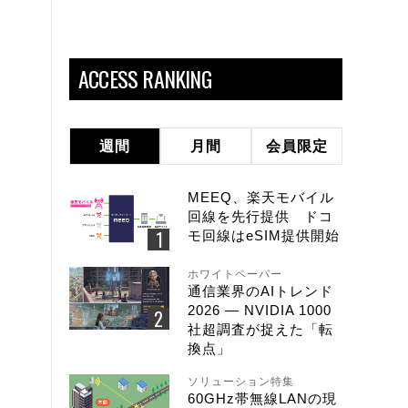
ACCESS RANKING
週間
月間
会員限定
MEEQ、楽天モバイル
回線を先行提供 ドコ
モ回線はeSIM提供開始
ホワイトペーパー
通信業界のAIトレンド
2026 ― NVIDIA 1000
社超調査が捉えた「転
換点」
ソリューション特集
60GHz帯無線LANの現