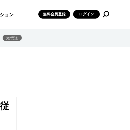
無料会員登録
ログイン
ション
光伝送
を従