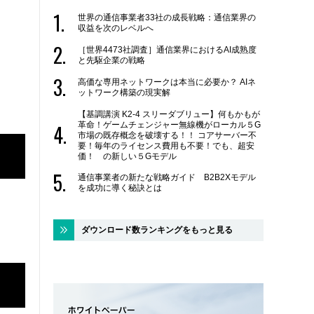
世界の通信事業者33社の成長戦略：通信業界の
収益を次のレベルへ
［世界4473社調査］通信業界におけるAI成熟度
と先駆企業の戦略
高価な専用ネットワークは本当に必要か？ AIネ
ットワーク構築の現実解
【基調講演 K2-4 スリーダブリュー】何もかもが
革命！ゲームチェンジャー無線機がローカル５G
市場の既存概念を破壊する！！ コアサーバー不
要！毎年のライセンス費用も不要！でも、超安
価！ の新しい５Gモデル
通信事業者の新たな戦略ガイド B2B2Xモデル
を成功に導く秘訣とは
ダウンロード数ランキングをもっと見る