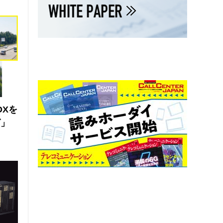
DXを
ズ」