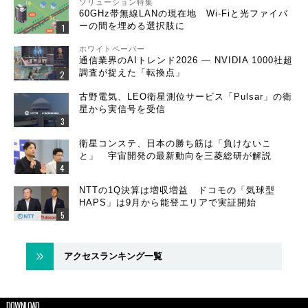
ソリューション特集
60GHz帯無線LANの現在地 Wi-Fiと光ファイバ
ーの間を埋める選択肢に
ホワイトペーパー
通信業界のAIトレンド2026 ― NVIDIA 1000社超
調査が捉えた「転換点」
古野電気、LEO衛星測位サービス「Pulsar」の衛
星から実信号を受信
衛星コンステ、日本の勝ち筋は「負けないこ
と」 宇宙開発の最新動向を三菱総研が解説
NTTの1Q決算は増収増益 ドコモの「気球型
HAPS」は9月から能登エリアで実証開始
アクセスランキング一覧
DOWNLOAD