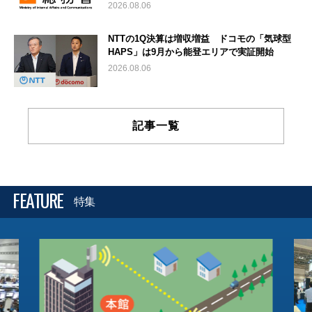
2026.08.06
NTTの1Q決算は増収増益 ドコモの「気球型
HAPS」は9月から能登エリアで実証開始
2026.08.06
記事一覧
FEATURE
特集