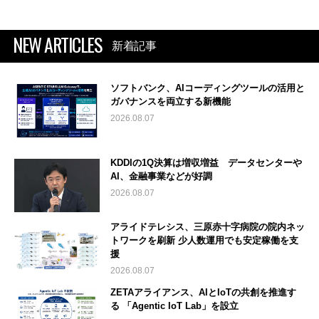
NEW ARTICLES
新着記事
ソフトバンク、AIコーディングツールの活用と
ガバナンスを両立する新機能
2026.08.07
KDDIの1Q決算は増収増益 データセンターや
AI、金融事業などが好調
2026.08.07
アライドテレシス、三原赤十字病院の院内ネッ
トワークを刷新 少人数運用でも安定稼働を支
援
2026.08.07
ZETAアライアンス、AIとIoTの共創を推進す
る 「Agentic IoT Lab」を設立