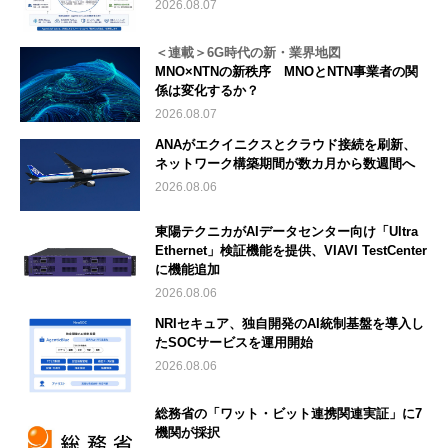
2026.08.07
＜連載＞6G時代の新・業界地図
MNO×NTNの新秩序 MNOとNTN事業者の関
係は変化するか？
2026.08.07
ANAがエクイニクスとクラウド接続を刷新、
ネットワーク構築期間が数カ月から数週間へ
2026.08.06
東陽テクニカがAIデータセンター向け「Ultra
Ethernet」検証機能を提供、VIAVI TestCenter
に機能追加
2026.08.06
NRIセキュア、独自開発のAI統制基盤を導入し
たSOCサービスを運用開始
2026.08.06
総務省の「ワット・ビット連携関連実証」に7
機関が採択