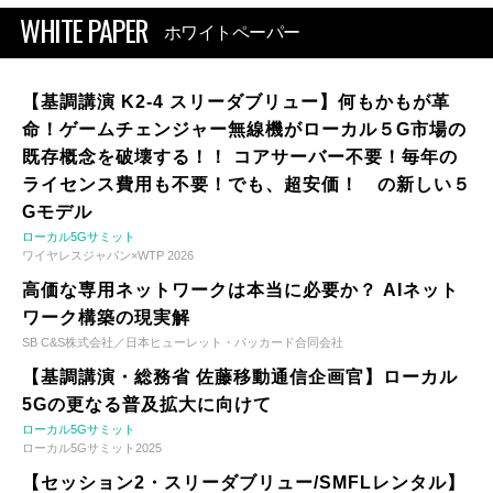
WHITE PAPER
ホワイトペーパー
【基調講演 K2-4 スリーダブリュー】何もかもが革
命！ゲームチェンジャー無線機がローカル５G市場の
既存概念を破壊する！！ コアサーバー不要！毎年の
ライセンス費用も不要！でも、超安価！ の新しい５
Gモデル
ローカル5Gサミット
ワイヤレスジャパン×WTP 2026
高価な専用ネットワークは本当に必要か？ AIネット
ワーク構築の現実解
SB C&S株式会社／日本ヒューレット・パッカード合同会社
【基調講演・総務省 佐藤移動通信企画官】ローカル
5Gの更なる普及拡大に向けて
ローカル5Gサミット
ローカル5Gサミット2025
【セッション2・スリーダブリュー/SMFLレンタル】