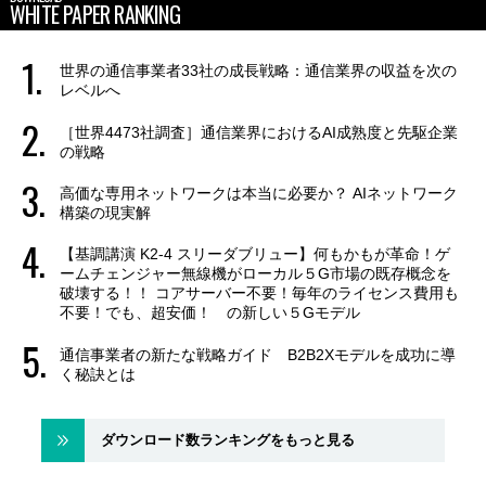
WHITE PAPER RANKING
世界の通信事業者33社の成長戦略：通信業界の収益を次の
レベルへ
［世界4473社調査］通信業界におけるAI成熟度と先駆企業
の戦略
高価な専用ネットワークは本当に必要か？ AIネットワーク
構築の現実解
【基調講演 K2-4 スリーダブリュー】何もかもが革命！ゲ
ームチェンジャー無線機がローカル５G市場の既存概念を
破壊する！！ コアサーバー不要！毎年のライセンス費用も
不要！でも、超安価！ の新しい５Gモデル
通信事業者の新たな戦略ガイド B2B2Xモデルを成功に導
く秘訣とは
ダウンロード数ランキングをもっと見る