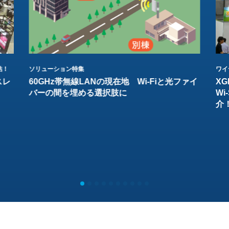
結！
ソリューション特集
ワイ
スレ
60GHz帯無線LANの現在地 Wi-Fiと光ファイ
XG
バーの間を埋める選択肢に
W
介