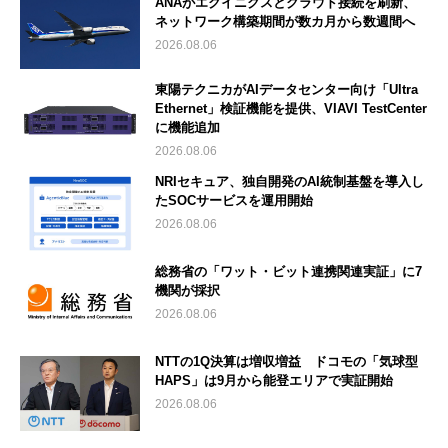
ANAがエクイニクスとクラウド接続を刷新、
ネットワーク構築期間が数カ月から数週間へ
2026.08.06
東陽テクニカがAIデータセンター向け「Ultra
Ethernet」検証機能を提供、VIAVI TestCenter
に機能追加
2026.08.06
NRIセキュア、独自開発のAI統制基盤を導入し
たSOCサービスを運用開始
2026.08.06
総務省の「ワット・ビット連携関連実証」に7
機関が採択
2026.08.06
NTTの1Q決算は増収増益 ドコモの「気球型
HAPS」は9月から能登エリアで実証開始
2026.08.06