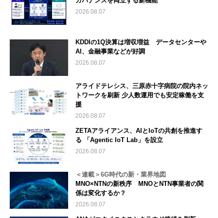
ガバナンスを両立する新機能
2026.08.07
KDDIの1Q決算は増収増益 データセンターや
AI、金融事業などが好調
2026.08.07
アライドテレシス、三原赤十字病院の院内ネッ
トワークを刷新 少人数運用でも安定稼働を支
援
2026.08.07
ZETAアライアンス、AIとIoTの共創を推進す
る 「Agentic IoT Lab」を設立
2026.08.07
＜連載＞6G時代の新・業界地図
MNO×NTNの新秩序 MNOとNTN事業者の関
係は変化するか？
2026.08.07