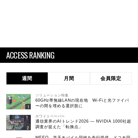
ACCESS RANKING
週間
月間
会員限定
ソリューション特集
60GHz帯無線LANの現在地 Wi-Fiと光ファイバ
ーの間を埋める選択肢に
ホワイトペーパー
通信業界のAIトレンド2026 ― NVIDIA 1000社超
調査が捉えた「転換点」
MEEQ、楽天モバイル回線を先行提供 ドコモ回