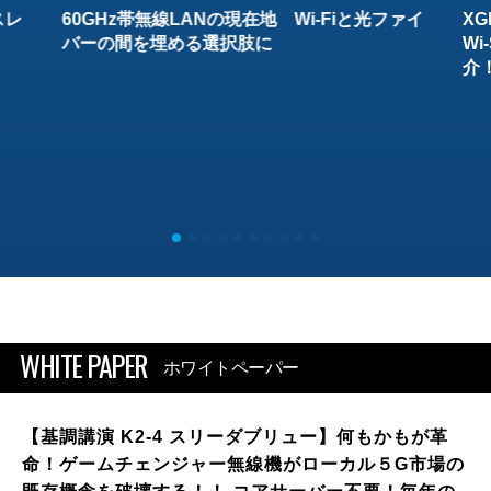
スレ
60GHz帯無線LANの現在地 Wi-Fiと光ファイ
XG
バーの間を埋める選択肢に
W
介
WHITE PAPER
ホワイトペーパー
【基調講演 K2-4 スリーダブリュー】何もかもが革
命！ゲームチェンジャー無線機がローカル５G市場の