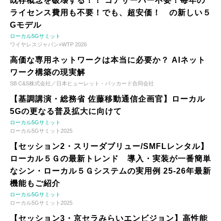
既存概念を破壊する！！ コアサーバー不要！毎年の
ライセンス費用も不要！でも、超安価！ の新しい５
Gモデル
ローカル5Gサミット
ワイヤレスジャパン×WTP 2026
高価な専用ネットワークは本当に必要か？ AIネット
ワーク構築の現実解
SB C&S株式会社／日本ヒューレット・パッカード合同会社
【基調講演・総務省 佐藤移動通信企画官】ローカル
5Gの更なる普及拡大に向けて
ローカル5Gサミット
ローカル5Gサミット2025
【セッション2・スリーダブリュー/SMFLレンタル】
ローカル５Ｇの最新トレンド 導入・実装が一番簡単
なシン・ローカル５Ｇシステムの実用例 25-26年最新
機能もご紹介
ローカル5Gサミット
ローカル5Gサミット2025
【セッション3・京セラみらいエンビジョン】高性能