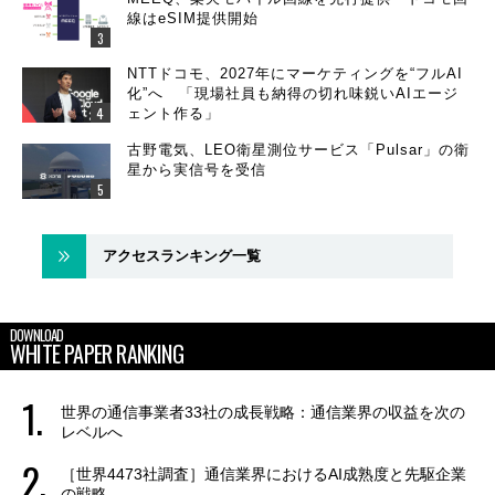
線はeSIM提供開始
NTTドコモ、2027年にマーケティングを“フルAI
化”へ 「現場社員も納得の切れ味鋭いAIエージ
ェント作る」
古野電気、LEO衛星測位サービス「Pulsar」の衛
星から実信号を受信
アクセスランキング一覧
DOWNLOAD
WHITE PAPER RANKING
世界の通信事業者33社の成長戦略：通信業界の収益を次の
レベルへ
［世界4473社調査］通信業界におけるAI成熟度と先駆企業
の戦略