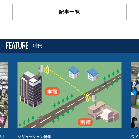
記事一覧
FEATURE
特集
結！
ソリューション特集
ワイ