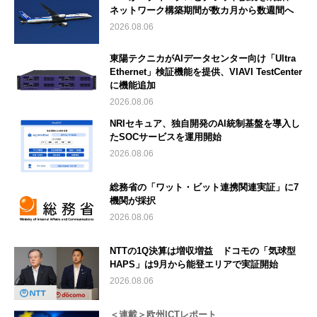
ネットワーク構築期間が数カ月から数週間へ
2026.08.06
東陽テクニカがAIデータセンター向け「Ultra
Ethernet」検証機能を提供、VIAVI TestCenter
に機能追加
2026.08.06
NRIセキュア、独自開発のAI統制基盤を導入し
たSOCサービスを運用開始
2026.08.06
総務省の「ワット・ビット連携関連実証」に7
機関が採択
2026.08.06
NTTの1Q決算は増収増益 ドコモの「気球型
HAPS」は9月から能登エリアで実証開始
2026.08.06
＜連載＞欧州ICTレポート