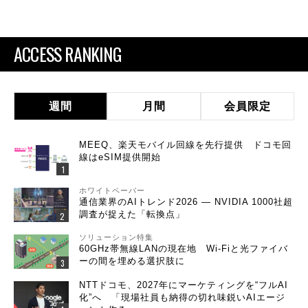
ACCESS RANKING
週間
月間
会員限定
MEEQ、楽天モバイル回線を先行提供 ドコモ回
線はeSIM提供開始
ホワイトペーパー
通信業界のAIトレンド2026 ― NVIDIA 1000社超
調査が捉えた「転換点」
ソリューション特集
60GHz帯無線LANの現在地 Wi-Fiと光ファイバ
ーの間を埋める選択肢に
NTTドコモ、2027年にマーケティングを“フルAI
化”へ 「現場社員も納得の切れ味鋭いAIエージ