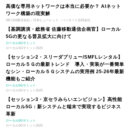
高価な専用ネットワークは本当に必要か？ AIネット
ワーク構築の現実解
SB C&S株式会社／日本ヒューレット・パッカード合同会社
【基調講演・総務省 佐藤移動通信企画官】ローカル
5Gの更なる普及拡大に向けて
ローカル5Gサミット
ローカル5Gサミット2025
【セッション2・スリーダブリュー/SMFLレンタル】
ローカル５Ｇの最新トレンド 導入・実装が一番簡単
なシン・ローカル５Ｇシステムの実用例 25-26年最新
機能もご紹介
ローカル5Gサミット
ローカル5Gサミット2025
【セッション3・京セラみらいエンビジョン】高性能
ローカル5G：新システムと端末で実現するビジネス
革新
ローカル5Gサミット
ローカル5Gサミット2025