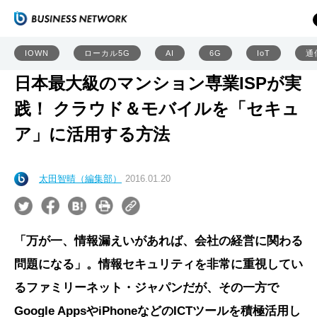
IOWN
ローカル5G
AI
6G
IoT
通
日本最大級のマンション専業ISPが実
践！ クラウド＆モバイルを「セキュ
ア」に活用する方法
太田智晴（編集部）
2016.01.20
「万が一、情報漏えいがあれば、会社の経営に関わる
問題になる」。情報セキュリティを非常に重視してい
るファミリーネット・ジャパンだが、その一方で
Google AppsやiPhoneなどのICTツールを積極活用し