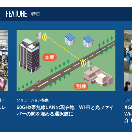
FEATURE
特集
結！
ソリューション特集
ワイ
スレ
60GHz帯無線LANの現在地 Wi-Fiと光ファイ
XG
バーの間を埋める選択肢に
W
介