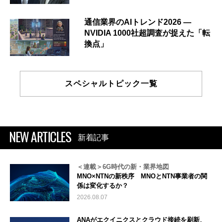
通信業界のAIトレンド2026 ―
NVIDIA 1000社超調査が捉えた「転
換点」
スペシャルトピック一覧
NEW ARTICLES
新着記事
＜連載＞6G時代の新・業界地図
MNO×NTNの新秩序 MNOとNTN事業者の関
係は変化するか？
2026.08.07
ANAがエクイニクスとクラウド接続を刷新、