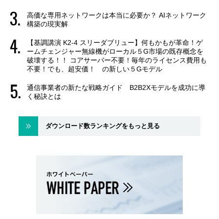
高価な専用ネットワークは本当に必要か？ AIネットワーク
構築の現実解
【基調講演 K2-4 スリーダブリュー】何もかもが革命！ゲ
ームチェンジャー無線機がローカル５G市場の既存概念を
破壊する！！ コアサーバー不要！毎年のライセンス費用も
不要！でも、超安価！ の新しい５Gモデル
通信事業者の新たな戦略ガイド B2B2Xモデルを成功に導
く秘訣とは
ダウンロード数ランキングをもっと見る