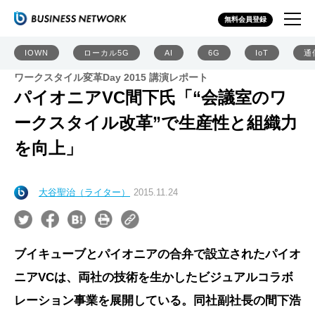
無料会員登録
IOWN
ローカル5G
AI
6G
IoT
通
ワークスタイル変革Day 2015 講演レポート
パイオニアVC間下氏「“会議室のワ
ークスタイル改革”で生産性と組織力
を向上」
大谷聖治（ライター）
2015.11.24
ブイキューブとパイオニアの合弁で設立されたパイオ
ニアVCは、両社の技術を生かしたビジュアルコラボ
レーション事業を展開している。同社副社長の間下浩