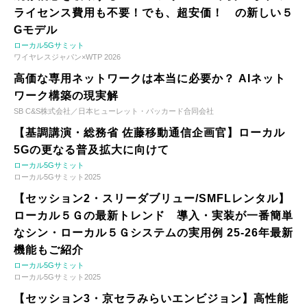
ライセンス費用も不要！でも、超安価！ の新しい５
Gモデル
ローカル5Gサミット
ワイヤレスジャパン×WTP 2026
高価な専用ネットワークは本当に必要か？ AIネット
ワーク構築の現実解
SB C&S株式会社／日本ヒューレット・パッカード合同会社
【基調講演・総務省 佐藤移動通信企画官】ローカル
5Gの更なる普及拡大に向けて
ローカル5Gサミット
ローカル5Gサミット2025
【セッション2・スリーダブリュー/SMFLレンタル】
ローカル５Ｇの最新トレンド 導入・実装が一番簡単
なシン・ローカル５Ｇシステムの実用例 25-26年最新
機能もご紹介
ローカル5Gサミット
ローカル5Gサミット2025
【セッション3・京セラみらいエンビジョン】高性能