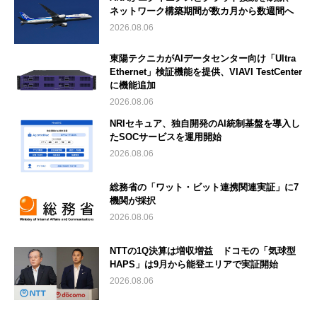
ネットワーク構築期間が数カ月から数週間へ
2026.08.06
東陽テクニカがAIデータセンター向け「Ultra
Ethernet」検証機能を提供、VIAVI TestCenter
に機能追加
2026.08.06
NRIセキュア、独自開発のAI統制基盤を導入し
たSOCサービスを運用開始
2026.08.06
総務省の「ワット・ビット連携関連実証」に7
機関が採択
2026.08.06
NTTの1Q決算は増収増益 ドコモの「気球型
HAPS」は9月から能登エリアで実証開始
2026.08.06