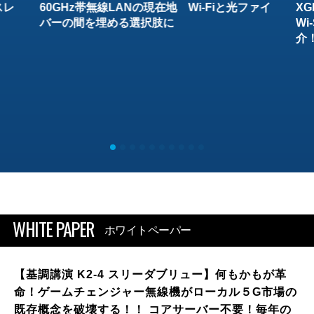
スレ
60GHz帯無線LANの現在地 Wi-Fiと光ファイ
XG
バーの間を埋める選択肢に
W
介
WHITE PAPER
ホワイトペーパー
【基調講演 K2-4 スリーダブリュー】何もかもが革
命！ゲームチェンジャー無線機がローカル５G市場の
既存概念を破壊する！！ コアサーバー不要！毎年の