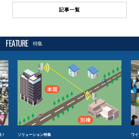
記事一覧
FEATURE
特集
結！
ソリューション特集
ワイ