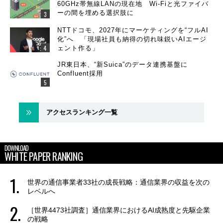
60GHz帯無線LANの現在地 Wi-Fiと光ファイバ
ーの間を埋める選択肢に
NTTドコモ、2027年にマーケティングを“フルAI
化”へ 「現場社員も納得の切れ味鋭いAIエージ
ェント作る」
JR東日本、“新Suica”のデータ連携基盤に
Confluent採用
アクセスランキング一覧
DOWNLOAD
WHITE PAPER RANKING
世界の通信事業者33社の成長戦略：通信業界の収益を次の
レベルへ
［世界4473社調査］通信業界におけるAI成熟度と先駆企業
の戦略