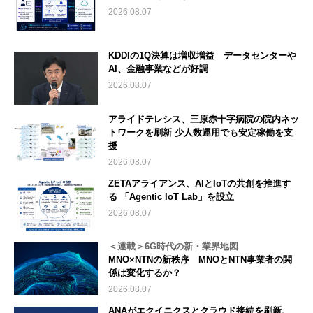
2026.08.07
KDDIの1Q決算は増収増益 データセンターや
AI、金融事業などが好調
2026.08.07
アライドテレシス、三原赤十字病院の院内ネッ
トワークを刷新 少人数運用でも安定稼働を支
援
2026.08.07
ZETAアライアンス、AIとIoTの共創を推進す
る 「Agentic IoT Lab」を設立
2026.08.07
＜連載＞6G時代の新・業界地図
MNO×NTNの新秩序 MNOとNTN事業者の関
係は変化するか？
2026.08.07
ANAがエクイニクスとクラウド接続を刷新、