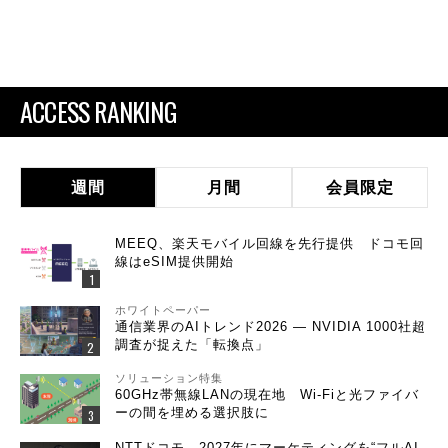
ACCESS RANKING
週間
月間
会員限定
MEEQ、楽天モバイル回線を先行提供 ドコモ回
線はeSIM提供開始
ホワイトペーパー
通信業界のAIトレンド2026 ― NVIDIA 1000社超
調査が捉えた「転換点」
ソリューション特集
60GHz帯無線LANの現在地 Wi-Fiと光ファイバ
ーの間を埋める選択肢に
NTTドコモ、2027年にマーケティングを“フルAI