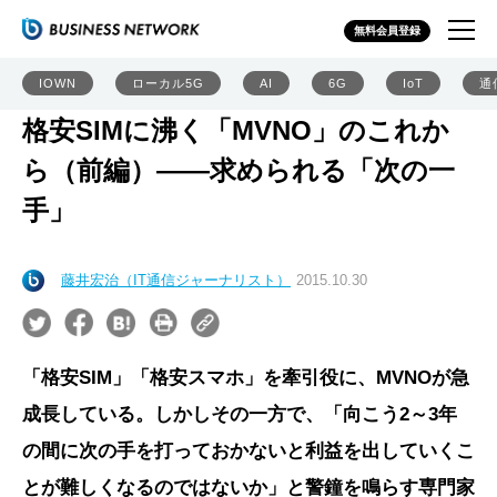
無料会員登録
IOWN
ローカル5G
AI
6G
IoT
通
格安SIMに沸く「MVNO」のこれか
ら（前編）――求められる「次の一
手」
藤井宏治（IT通信ジャーナリスト）
2015.10.30
「格安SIM」「格安スマホ」を牽引役に、MVNOが急
成長している。しかしその一方で、「向こう2～3年
の間に次の手を打っておかないと利益を出していくこ
とが難しくなるのではないか」と警鐘を鳴らす専門家