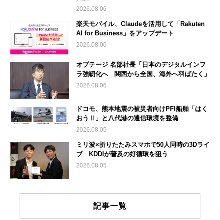
2026.08.06
楽天モバイル、Claudeを活用して「Rakuten
AI for Business」をアップデート
2026.08.06
オプテージ 名部社長「日本のデジタルインフ
ラ強靭化へ 関西から全国、海外へ羽ばたく」
2026.08.06
ドコモ、熊本地震の被災者向けPFI船舶「はく
おうⅡ」と八代港の通信環境を整備
2026.08.05
ミリ波×折りたたみスマホで50人同時の3Dライ
ブ KDDIが普及の好循環を狙う
2026.08.05
記事一覧