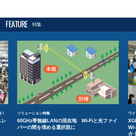
FEATURE
特集
結！
ソリューション特集
ワイ
スレ
60GHz帯無線LANの現在地 Wi-Fiと光ファイ
XG
バーの間を埋める選択肢に
W
介