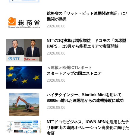
総務省の「ワット・ビット連携関連実証」に7
機関が採択
2026.08.06
NTTの1Q決算は増収増益 ドコモの「気球型
HAPS」は9月から能登エリアで実証開始
2026.08.06
＜連載＞欧州ICTレポート
スタートアップの国エストニア
2026.08.06
ハイテクインター、Starlink Miniを用いて
8000km離れた遠隔地からの建機操縦に成功
2026.08.06
NTTドコモビジネス、IOWN APNを活用したチ
リ銅鉱山の遠隔オペレーション高度化に向けた
実証