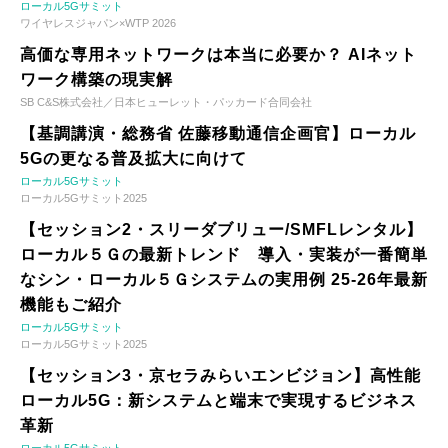
ローカル5Gサミット
ワイヤレスジャパン×WTP 2026
高価な専用ネットワークは本当に必要か？ AIネット
ワーク構築の現実解
SB C&S株式会社／日本ヒューレット・パッカード合同会社
【基調講演・総務省 佐藤移動通信企画官】ローカル
5Gの更なる普及拡大に向けて
ローカル5Gサミット
ローカル5Gサミット2025
【セッション2・スリーダブリュー/SMFLレンタル】
ローカル５Ｇの最新トレンド 導入・実装が一番簡単
なシン・ローカル５Ｇシステムの実用例 25-26年最新
機能もご紹介
ローカル5Gサミット
ローカル5Gサミット2025
【セッション3・京セラみらいエンビジョン】高性能
ローカル5G：新システムと端末で実現するビジネス
革新
ローカル5Gサミット