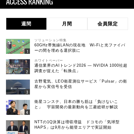
ACCESS RANKING
週間
月間
会員限定
ソリューション特集
60GHz帯無線LANの現在地 Wi-Fiと光ファイバ
ーの間を埋める選択肢に
ホワイトペーパー
通信業界のAIトレンド2026 ― NVIDIA 1000社超
調査が捉えた「転換点」
古野電気、LEO衛星測位サービス「Pulsar」の衛
星から実信号を受信
衛星コンステ、日本の勝ち筋は「負けないこ
と」 宇宙開発の最新動向を三菱総研が解説
NTTの1Q決算は増収増益 ドコモの「気球型
HAPS」は9月から能登エリアで実証開始