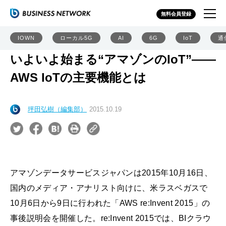
無料会員登録
IOWN
ローカル5G
AI
6G
IoT
通
いよいよ始まる“アマゾンのIoT”――
AWS IoTの主要機能とは
坪田弘樹（編集部）
2015.10.19
アマゾンデータサービスジャパンは2015年10月16日、
国内のメディア・アナリスト向けに、米ラスベガスで
10月6日から9日に行われた「AWS re:Invent 2015」の
事後説明会を開催した。re:Invent 2015では、BIクラウ