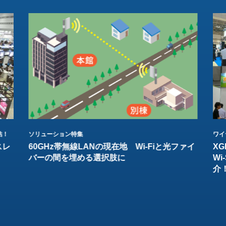
結！
ソリューション特集
ワイ
スレ
60GHz帯無線LANの現在地 Wi-Fiと光ファイ
XG
バーの間を埋める選択肢に
W
介