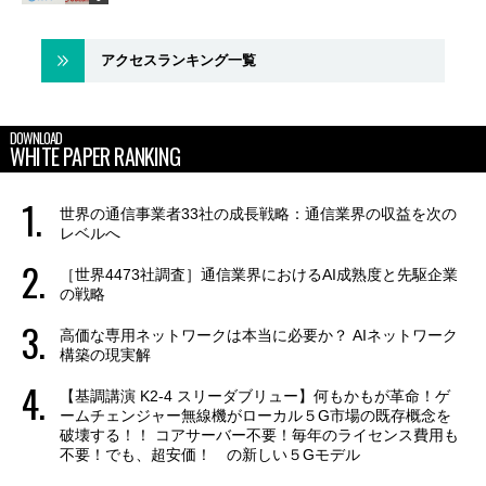
アクセスランキング一覧
DOWNLOAD
WHITE PAPER RANKING
世界の通信事業者33社の成長戦略：通信業界の収益を次の
レベルへ
［世界4473社調査］通信業界におけるAI成熟度と先駆企業
の戦略
高価な専用ネットワークは本当に必要か？ AIネットワーク
構築の現実解
【基調講演 K2-4 スリーダブリュー】何もかもが革命！ゲ
ームチェンジャー無線機がローカル５G市場の既存概念を
破壊する！！ コアサーバー不要！毎年のライセンス費用も
不要！でも、超安価！ の新しい５Gモデル