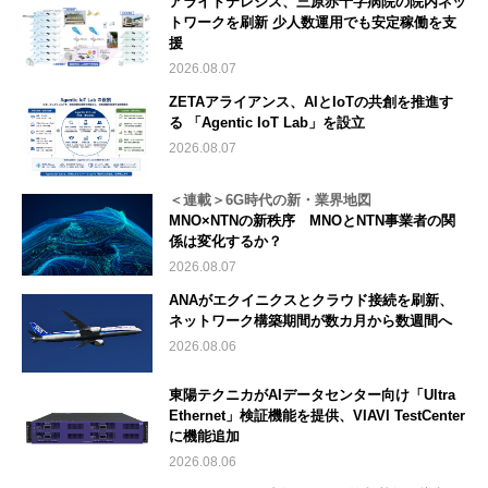
アライドテレシス、三原赤十字病院の院内ネッ
トワークを刷新 少人数運用でも安定稼働を支
援
2026.08.07
ZETAアライアンス、AIとIoTの共創を推進す
る 「Agentic IoT Lab」を設立
2026.08.07
＜連載＞6G時代の新・業界地図
MNO×NTNの新秩序 MNOとNTN事業者の関
係は変化するか？
2026.08.07
ANAがエクイニクスとクラウド接続を刷新、
ネットワーク構築期間が数カ月から数週間へ
2026.08.06
東陽テクニカがAIデータセンター向け「Ultra
Ethernet」検証機能を提供、VIAVI TestCenter
に機能追加
2026.08.06