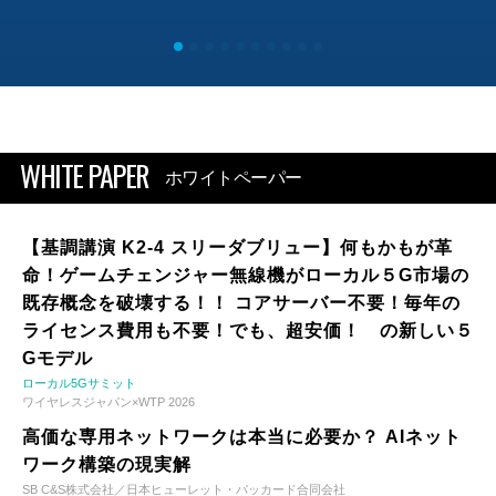
WHITE PAPER
ホワイトペーパー
【基調講演 K2-4 スリーダブリュー】何もかもが革
命！ゲームチェンジャー無線機がローカル５G市場の
既存概念を破壊する！！ コアサーバー不要！毎年の
ライセンス費用も不要！でも、超安価！ の新しい５
Gモデル
ローカル5Gサミット
ワイヤレスジャパン×WTP 2026
高価な専用ネットワークは本当に必要か？ AIネット
ワーク構築の現実解
SB C&S株式会社／日本ヒューレット・パッカード合同会社