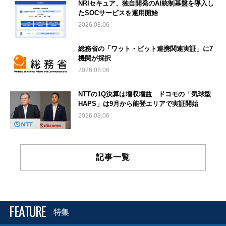
NRIセキュア、独自開発のAI統制基盤を導入し
たSOCサービスを運用開始
2026.08.06
総務省の「ワット・ビット連携関連実証」に7
機関が採択
2026.08.06
NTTの1Q決算は増収増益 ドコモの「気球型
HAPS」は9月から能登エリアで実証開始
2026.08.06
記事一覧
FEATURE
特集