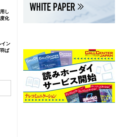
活用し
度化
ルイン
羽ば