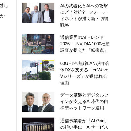
に対し
AIの武器化とAIへの攻撃
にどう対抗? フォーテ
とか
ィネットが描く新・防御
戦略
通信業界のAIトレンド
2026 ― NVIDIA 1000社超
調査が捉えた「転換点」
60GHz帯無線LANが自治
体DXを支える「cnWave
Vシリーズ」が選ばれる
理由
データ基盤とデジタルツ
インが支えるAI時代の自
律型ネットワーク運用
通信事業者が「AI Grid」
の担い手に AIサービス