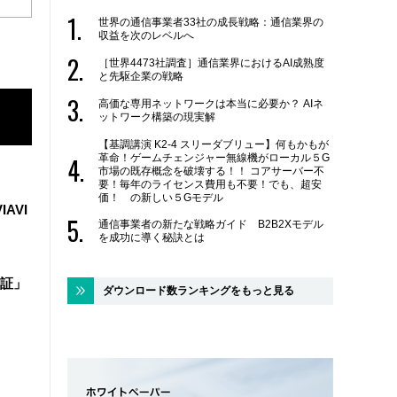
世界の通信事業者33社の成長戦略：通信業界の
収益を次のレベルへ
［世界4473社調査］通信業界におけるAI成熟度
と先駆企業の戦略
高価な専用ネットワークは本当に必要か？ AIネ
ットワーク構築の現実解
【基調講演 K2-4 スリーダブリュー】何もかもが
革命！ゲームチェンジャー無線機がローカル５G
市場の既存概念を破壊する！！ コアサーバー不
要！毎年のライセンス費用も不要！でも、超安
価！ の新しい５Gモデル
IAVI
通信事業者の新たな戦略ガイド B2B2Xモデル
を成功に導く秘訣とは
証」
ダウンロード数ランキングをもっと見る