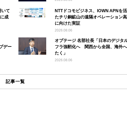
を用いて
NTTドコモビジネス、IOWN APNを
縦に成
たチリ銅鉱山の遠隔オペレーション高
に向けた実証
2026.08.06
オプテージ 名部社長「日本のデジタ
アップデー
フラ強靭化へ 関西から全国、海外へ
たく」
2026.08.06
記事一覧