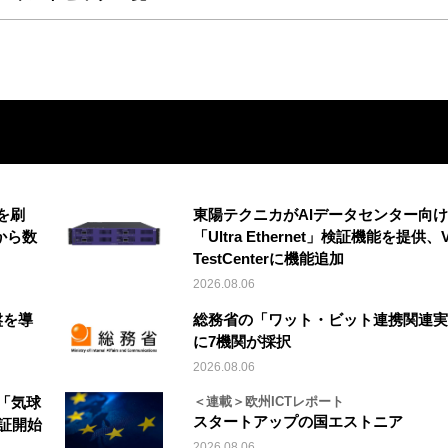
を刷
東陽テクニカがAIデータセンター向け
から数
「Ultra Ethernet」検証機能を提供、V
TestCenterに機能追加
2026.08.06
盤を導
総務省の「ワット・ビット連携関連実
に7機関が採択
2026.08.06
「気球
＜連載＞欧州ICTレポート
スタートアップの国エストニア
実証開始
2026.08.06