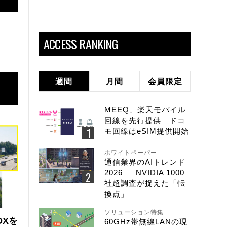
ACCESS RANKING
週間
月間
会員限定
MEEQ、楽天モバイル
回線を先行提供 ドコ
モ回線はeSIM提供開始
ホワイトペーパー
通信業界のAIトレンド
2026 ― NVIDIA 1000
社超調査が捉えた「転
換点」
ソリューション特集
DXを
60GHz帯無線LANの現