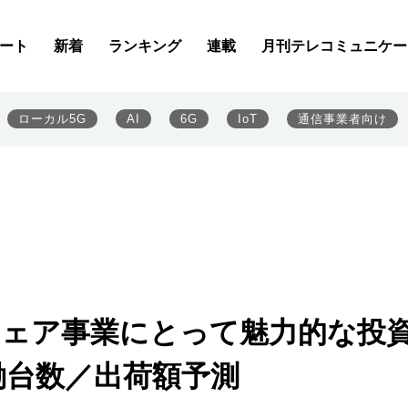
ート
新着
ランキング
連載
月刊テレコミュニケー
ローカル5G
AI
6G
IoT
通信事業者向け
ウェア事業にとって魅力的な投
稼働台数／出荷額予測