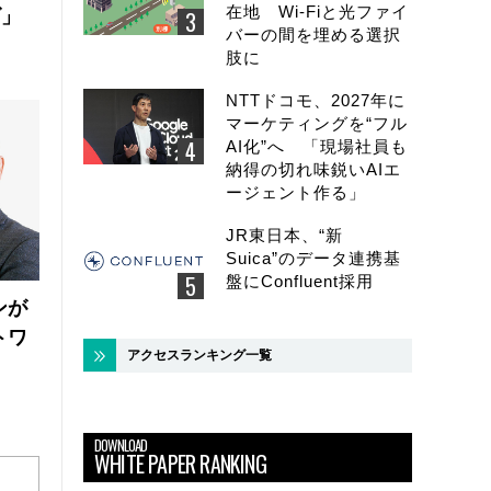
在地 Wi-Fiと光ファイ
ズ」
バーの間を埋める選択
肢に
NTTドコモ、2027年に
マーケティングを“フル
AI化”へ 「現場社員も
納得の切れ味鋭いAIエ
ージェント作る」
JR東日本、“新
Suica”のデータ連携基
盤にConfluent採用
ンが
トワ
アクセスランキング一覧
DOWNLOAD
WHITE PAPER RANKING