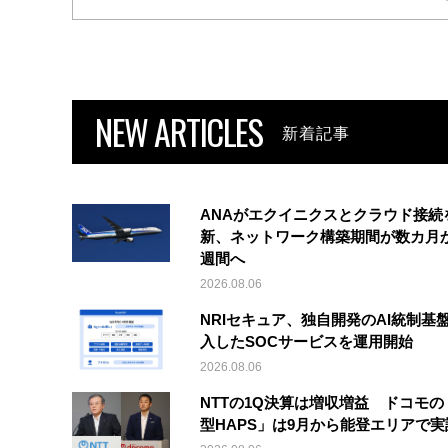
NEW ARTICLES
新着記事
ANAがエクイニクスとクラウド接続
新、ネットワーク構築期間が数カ月
週間へ
2026.08.06
NRIセキュア、独自開発のAI統制基
入したSOCサービスを運用開始
2026.08.06
NTTの1Q決算は増収増益 ドコモの
型HAPS」は9月から能登エリアで