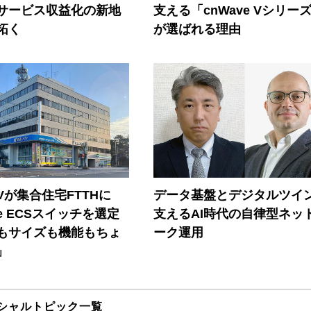
Iサービス収益化の新地
支える「cnWave Vシリー
拓く
が選ばれる理由
Vが集合住宅FTTHに
データ基盤とデジタルツイ
ore ECSスイッチを選定
支えるAI時代の自律型ネッ
もサイズも機能もちょ
ーク運用
」
シャルトピック一覧