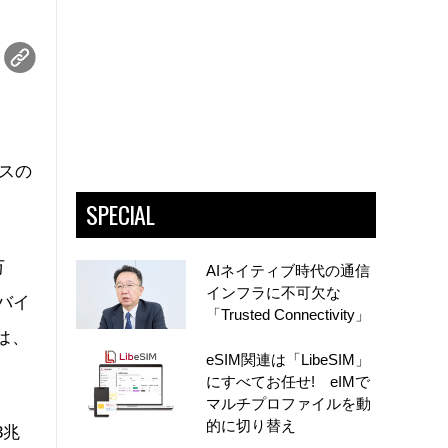
イスの
SPECIAL
万
AIネイティブ時代の通信
インフラに不可欠な
モバイ
「Trusted Connectivity」
は、
eSIM関連は「LibeSIM」
にすべてお任せ! eIMで
マルチプロファイルを動
的に切り替え
3兆